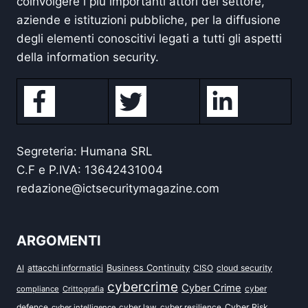
coinvolgere i più importanti attori del settore,
aziende e istituzioni pubbliche, per la diffusione
degli elementi conoscitivi legati a tutti gli aspetti
della information security.
Segreteria: Humana SRL
C.F e P.IVA: 13642431004
redazione@ictsecuritymagazine.com
ARGOMENTI
attacchi informatici
Business Continuity
CISO
cloud security
AI
cybercrime
Cyber Crime
cyber
compliance
Crittografia
defence
Cyber Risk
cyber intelligence
cyber law
cyber resilience