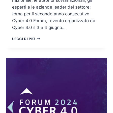
nazionale, le autorità sovranazionali, gli
esperti e le aziende leader del settore:
torna per il secondo anno consecutivo
Cyber 4.0 Forum, l’evento organizzato da
Cyber 4.0 il 3 e 4 giugno…
FORUM
LEGGI DI PIÙ
CYBER
4.0,
LA
STRATEGIA
CYBERSECURITY
OLTRE
IL
PNRR