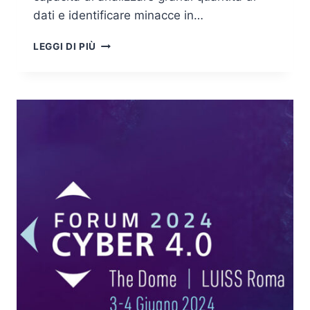
dati e identificare minacce in…
IL
LEGGI DI PIÙ
22°
FORUM
ICT
SECURITY
SI
TERRÀ
A
ROMA
IL
23
E
24
OTTOBRE
2024