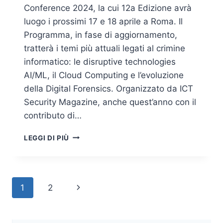
Conference 2024, la cui 12a Edizione avrà
luogo i prossimi 17 e 18 aprile a Roma. Il
Programma, in fase di aggiornamento,
tratterà i temi più attuali legati al crimine
informatico: le disruptive technologies
AI/ML, il Cloud Computing e l’evoluzione
della Digital Forensics. Organizzato da ICT
Security Magazine, anche quest’anno con il
contributo di…
CYBER
LEGGI DI PIÙ
CRIME
CONFERENCE
2024:
ANTICIPAZIONI
Navigazione
Pagina
1
2
DALL’AGENDA
pagina
successiva