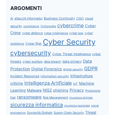
ARGOMENTI
attacchi informatici
Business Continuity
CISO
cloud
AI
cybercrime
Cyber
security
compliance
Crittografia
Crime
cyber defence
cyber intelligence
cyber law
cyber
Cyber Security
Cyber Risk
resilience
cybersecurity
Cyber Threat Intelligence
cyber
Data
data privacy
threats
data breach
cyber warfare
GDPR
Protection
Digital Forensics
digital security
infrastrutture
Incident Response
information security
Intelligenza Artificiale
critiche
Machine
IoT
NIS2
Privacy
Learning
Malware
phishing
Protezione
ransomware
Dati
Risk Management
sicurezza digitale
sicurezza informatica
sicurezza nazionale
social
Threat
Sovranità Digitale
Supply Chain Security
engineering