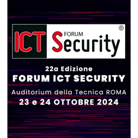
SECURITY
DEFINIRÀ
IL
FUTURO
DELLA
SICUREZZA
DIGITALE