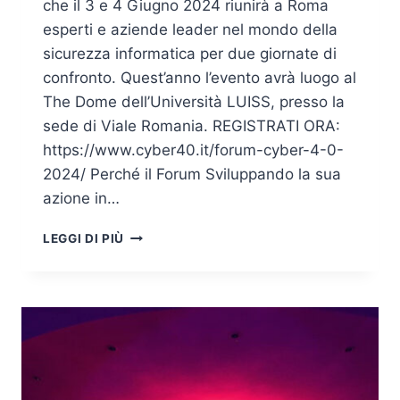
che il 3 e 4 Giugno 2024 riunirà a Roma
esperti e aziende leader nel mondo della
sicurezza informatica per due giornate di
confronto. Quest’anno l’evento avrà luogo al
The Dome dell’Università LUISS, presso la
sede di Viale Romania. REGISTRATI ORA:
https://www.cyber40.it/forum-cyber-4-0-
2024/ Perché il Forum Sviluppando la sua
azione in…
FORUM
LEGGI DI PIÙ
CYBER
4.0,
A
ROMA
IL
3
E
4