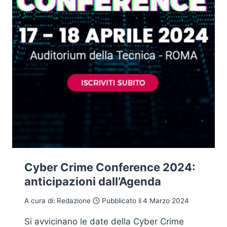
E
DELLE
STRATEGIE
DI
DIFESA
Cyber Crime Conference 2024:
anticipazioni dall’Agenda
A cura di:
Redazione
Pubblicato il
4 Marzo 2024
Si avvicinano le date della Cyber Crime