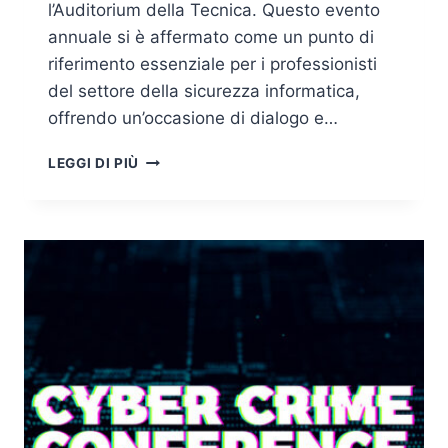
l’Auditorium della Tecnica. Questo evento
annuale si è affermato come un punto di
riferimento essenziale per i professionisti
del settore della sicurezza informatica,
offrendo un’occasione di dialogo e…
ROMA,
LEGGI DI PIÙ
17
E
18
APRILE
2024
–
CYBER
CRIME
CONFERENCE:
EVOLUZIONE
DELLE
MINACCE
INFORMATICHE