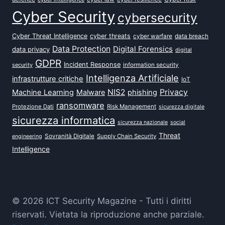
Cyber Security
cybersecurity
Cyber Threat Intelligence
cyber threats
data breach
cyber warfare
Data Protection
Digital Forensics
data privacy
digital
GDPR
Incident Response
security
information security
Intelligenza Artificiale
infrastrutture critiche
IoT
NIS2
Privacy
Machine Learning
Malware
phishing
ransomware
Protezione Dati
Risk Management
sicurezza digitale
sicurezza informatica
sicurezza nazionale
social
Threat
Sovranità Digitale
Supply Chain Security
engineering
Intelligence
© 2026 ICT Security Magazine - Tutti i diritti
riservati. Vietata la riproduzione anche parziale.