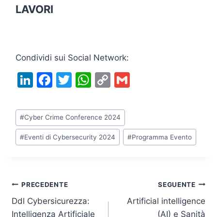
LAVORI
Condividi sui Social Network:
Li
F
T
W
C
G
n
a
w
h
o
m
k
c
itt
at
p
ai
Tag
#
Cyber Crime Conference 2024
e
e
er
s
y
l
articolo:
dI
b
A
Li
#
Eventi di Cybersecurity 2024
#
Programma Evento
n
o
p
n
o
p
k
k
Navigazione
PRECEDENTE
SEGUENTE
Ddl Cybersicurezza:
Artificial intelligence
articoli
Intelligenza Artificiale
(AI) e Sanità