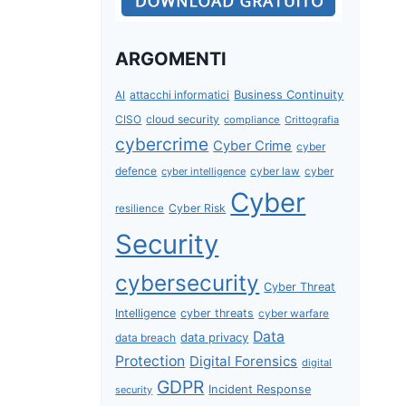
ARGOMENTI
attacchi informatici
Business Continuity
AI
CISO
cloud security
compliance
Crittografia
cybercrime
Cyber Crime
cyber
defence
cyber intelligence
cyber law
cyber
Cyber
Cyber Risk
resilience
Security
cybersecurity
Cyber Threat
Intelligence
cyber threats
cyber warfare
Data
data privacy
data breach
Protection
Digital Forensics
digital
GDPR
Incident Response
security