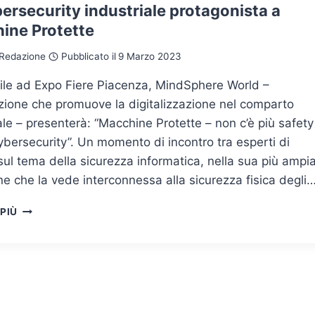
SECURITY,
ersecurity industriale protagonista a
STRATEGY
ine Protette
AND
LAW
Redazione
Pubblicato il
9 Marzo 2023
–
2
rile ad Expo Fiere Piacenza, MindSphere World –
MAGGIO
zione che promuove la digitalizzazione nel comparto
2023
ale – presenterà: “Macchine Protette – non c’è più safety
bersecurity”. Un momento di incontro tra esperti di
sul tema della sicurezza informatica, nella sua più ampi
e che la vede interconnessa alla sicurezza fisica degli
LA
 PIÙ
CYBERSECURITY
INDUSTRIALE
PROTAGONISTA
A
MACCHINE
PROTETTE