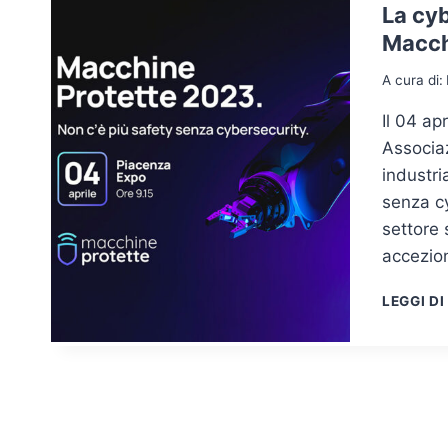
La cyb
Macch
A cura di:
Il 04 ap
Associa
industri
senza cy
settore 
accezion
LEGGI DI