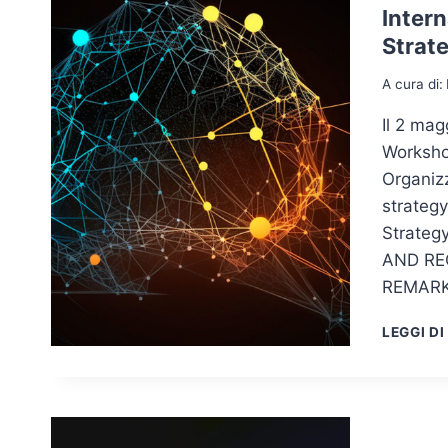
​Inter
Strat
A cura di:
Il 2 mag
Worksho
Organizz
strategy
Strateg
AND RE
REMARK
LEGGI DI