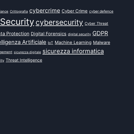
cybercrime
Cyber Crime
cyber defence
iance
Crittografia
Security
cybersecurity
Cyber Threat
GDPR
ta Protection
Digital Forensics
digital security
elligenza Artificiale
Machine Learning
Malware
IoT
sicurezza informatica
agement
sicurezza digitale
Threat Intelligence
ity