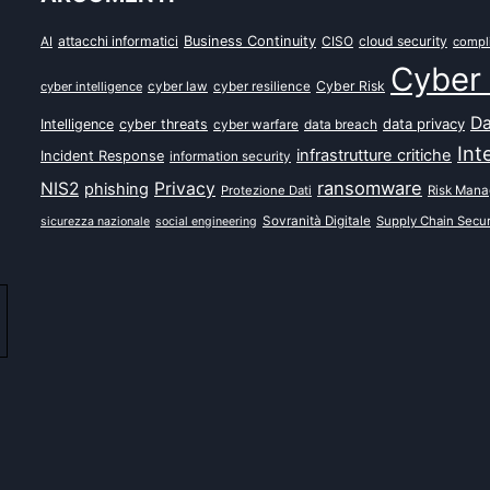
attacchi informatici
Business Continuity
CISO
cloud security
AI
compl
Cyber 
Cyber Risk
cyber intelligence
cyber law
cyber resilience
Da
data privacy
Intelligence
cyber threats
data breach
cyber warfare
Int
infrastrutture critiche
Incident Response
information security
ransomware
NIS2
Privacy
phishing
Protezione Dati
Risk Man
Sovranità Digitale
Supply Chain Secur
sicurezza nazionale
social engineering