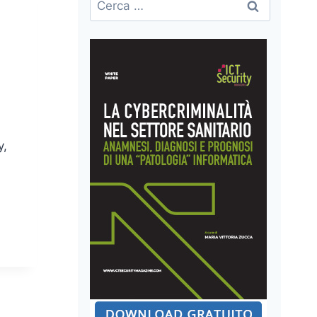
per:
y,