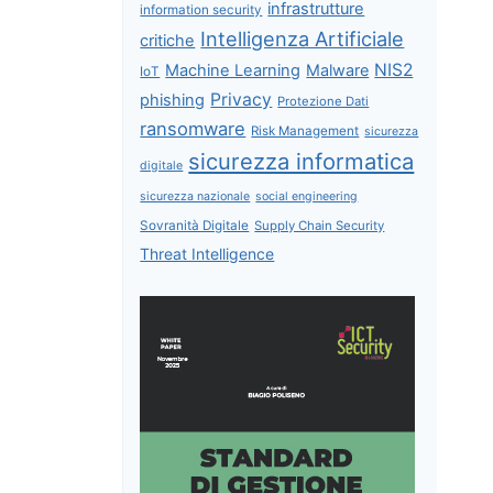
infrastrutture
information security
Intelligenza Artificiale
critiche
NIS2
Machine Learning
Malware
IoT
Privacy
phishing
Protezione Dati
ransomware
Risk Management
sicurezza
sicurezza informatica
digitale
sicurezza nazionale
social engineering
Sovranità Digitale
Supply Chain Security
Threat Intelligence