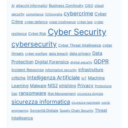
attacchi informatici
Business Continuity
CISO
cloud
AI
cybercrime
Cyber
security
compliance
Crittografia
Crime
cyber defence
cyber intelligence
cyber law
cyber
Cyber Security
Cyber Risk
resilience
cybersecurity
Cyber Threat Intelligence
cyber
Data
data privacy
threats
data breach
cyber warfare
GDPR
Protection
Digital Forensics
digital security
infrastrutture
Incident Response
information security
Intelligenza Artificiale
critiche
Machine
IoT
NIS2
Privacy
Learning
Malware
phishing
Protezione
ransomware
Dati
Risk Management
sicurezza digitale
sicurezza informatica
sicurezza nazionale
social
Threat
Sovranità Digitale
Supply Chain Security
engineering
Intelligence