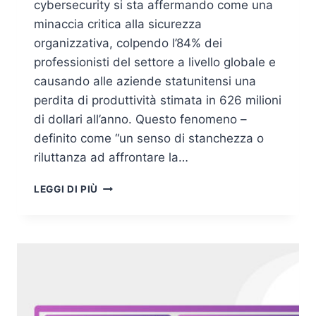
cybersecurity si sta affermando come una
minaccia critica alla sicurezza
organizzativa, colpendo l’84% dei
professionisti del settore a livello globale e
causando alle aziende statunitensi una
perdita di produttività stimata in 626 milioni
di dollari all’anno. Questo fenomeno –
definito come “un senso di stanchezza o
riluttanza ad affrontare la…
SINDROME
LEGGI DI PIÙ
DA
AFFATICAMENTO
DA
CYBERSECURITY:
ANALISI
APPROFONDITA
PER
PROFESSIONISTI