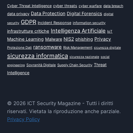
Cyber Threat Intelligence
cyber threats
data breach
cyber warfare
Data Protection
Digital Forensics
data privacy
digital
GDPR
Incident Response
security
information security
Intelligenza Artificiale
infrastrutture critiche
IoT
NIS2
Privacy
Machine Learning
Malware
phishing
ransomware
Protezione Dati
Risk Management
sicurezza digitale
sicurezza informatica
sicurezza nazionale
social
Threat
Sovranità Digitale
Supply Chain Security
engineering
Intelligence
© 2026 ICT Security Magazine - Tutti i diritti
riservati. Vietata la riproduzione anche parziale.
Privacy Policy