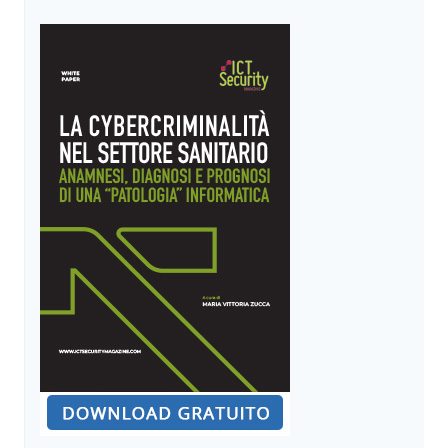
INFORMATICI
COME
COMPONENTE
CHIAVE
DEI
PROGETTI
IT
SULLA
SICUREZZA
IN
AZIENDA