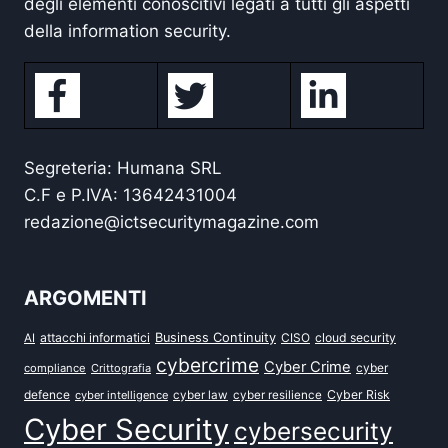
degli elementi conoscitivi legati a tutti gli aspetti
della information security.
Segreteria: Humana SRL
C.F e P.IVA: 13642431004
redazione@ictsecuritymagazine.com
ARGOMENTI
attacchi informatici
Business Continuity
CISO
cloud security
AI
cybercrime
Cyber Crime
cyber
compliance
Crittografia
defence
Cyber Risk
cyber intelligence
cyber law
cyber resilience
Cyber Security
cybersecurity