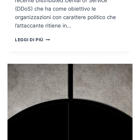
recente Distributed Denial of Service
(DDoS) che ha come obiettivo le
organizzazioni con carattere politico che
l’attaccante ritiene in…
SLEDGEHAMMER
LEGGI DI PIÙ
–
IL
GAMIFICATION
DI
ATTACCHI
DDOS