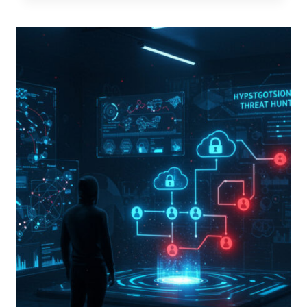
NON
È
PIÙ
IL
RE,
BENVENUTI
NELL’ERA
DEL
“PARASSITA
DIGITALE”