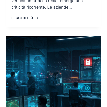
verifica un attacco reale, emerge una
criticità ricorrente. Le aziende…
CRISI
LEGGI DI PIÙ
CYBER:
IL
VERO
PUNTO
DEBOLE
NON
È
LA
TECNOLOGIA,
MA
IL
COORDINAMENTO