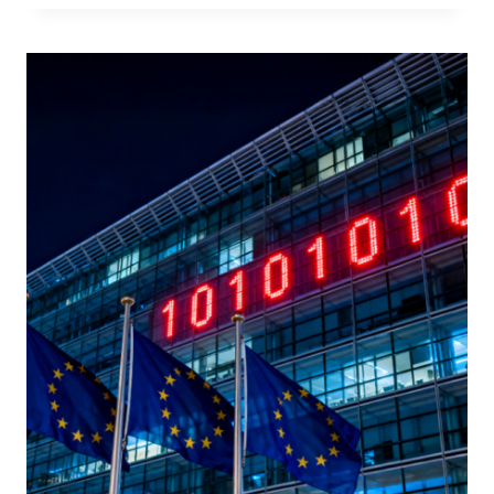
MAPPA
COMPLETA
DEGLI
ADEMPIMENTI
DA
QUI
A
OTTOBRE
2026