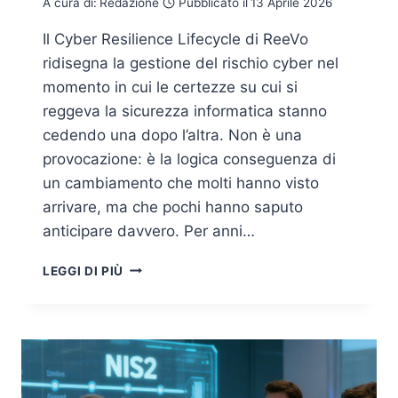
A cura di:
Redazione
Pubblicato il
13 Aprile 2026
Il Cyber Resilience Lifecycle di ReeVo
ridisegna la gestione del rischio cyber nel
momento in cui le certezze su cui si
reggeva la sicurezza informatica stanno
cedendo una dopo l’altra. Non è una
provocazione: è la logica conseguenza di
un cambiamento che molti hanno visto
arrivare, ma che pochi hanno saputo
anticipare davvero. Per anni…
GESTIRE
LEGGI DI PIÙ
IL
RISCHIO
CYBER
OGGI:
IL
MODELLO
CYBER