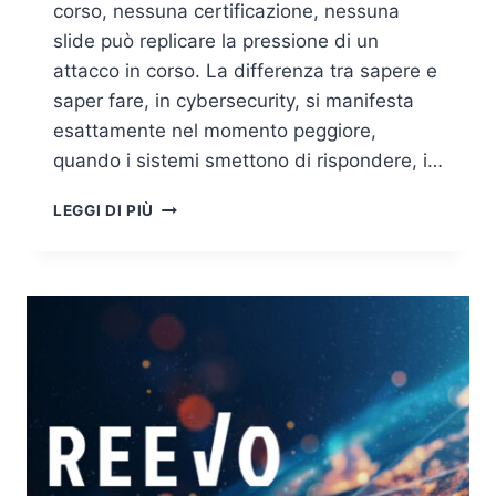
corso, nessuna certificazione, nessuna
slide può replicare la pressione di un
attacco in corso. La differenza tra sapere e
saper fare, in cybersecurity, si manifesta
esattamente nel momento peggiore,
quando i sistemi smettono di rispondere, i…
CYBER
LEGGI DI PIÙ
RANGE
E
FORMAZIONE
IMMERSIVA:
PREPARARE
I
TEAM
ALL’INCIDENTE
REALE