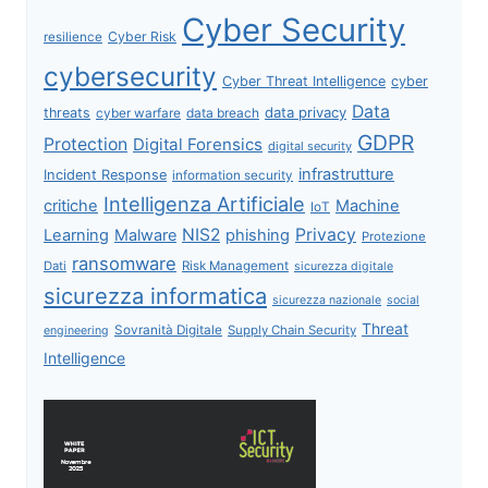
Cyber Security
Cyber Risk
resilience
cybersecurity
Cyber Threat Intelligence
cyber
Data
data privacy
threats
data breach
cyber warfare
GDPR
Protection
Digital Forensics
digital security
infrastrutture
Incident Response
information security
Intelligenza Artificiale
critiche
Machine
IoT
NIS2
Privacy
Learning
Malware
phishing
Protezione
ransomware
Dati
Risk Management
sicurezza digitale
sicurezza informatica
sicurezza nazionale
social
Threat
Sovranità Digitale
Supply Chain Security
engineering
Intelligence