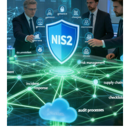
RESILIENCE
LIFECYCLE
DI
REEVO