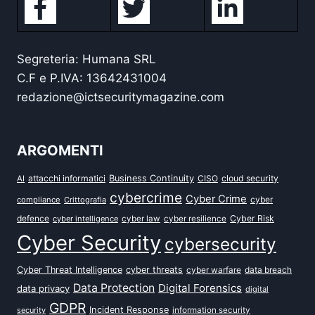
Segreteria: Humana SRL
C.F e P.IVA: 13642431004
redazione@ictsecuritymagazine.com
ARGOMENTI
attacchi informatici
Business Continuity
CISO
cloud security
AI
cybercrime
Cyber Crime
cyber
compliance
Crittografia
defence
Cyber Risk
cyber intelligence
cyber law
cyber resilience
Cyber Security
cybersecurity
Cyber Threat Intelligence
cyber threats
data breach
cyber warfare
Data Protection
Digital Forensics
data privacy
digital
GDPR
Incident Response
security
information security