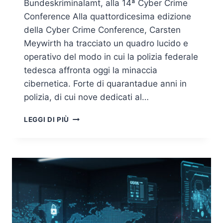
Bundeskriminalamt, alla 14ª Cyber Crime
Conference Alla quattordicesima edizione
della Cyber Crime Conference, Carsten
Meywirth ha tracciato un quadro lucido e
operativo del modo in cui la polizia federale
tedesca affronta oggi la minaccia
cibernetica. Forte di quarantadue anni in
polizia, di cui nove dedicati al…
FROM
LEGGI DI PIÙ
HUNTER
TO
HUNTED:
COME
IL
BKA
PRIVA
I
CYBERCRIMINALI
DELLE