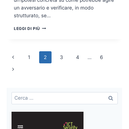
un avversario e verificare, in modo
strutturato, se…
THREAT
LEGGI DI PIÙ
HUNTING
HYPOTHESIS-
DRIVEN:
METODO,
Navigazione
Pagina
1
2
3
4
…
6
PRATICA
E
pagina
Precedente
Pagina
MATURITÀ
OPERATIVA
successiva
Ricerca
per: