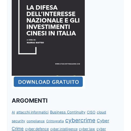
ARGOMENTI
attacchi informatici
Business Continuity
CISO
cloud
AI
cybercrime
Cyber
security
compliance
Crittografia
Crime
cyber defence
cyber intelligence
cyber law
cyber