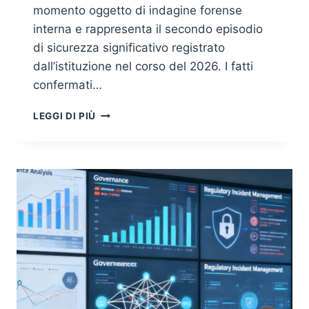
momento oggetto di indagine forense
interna e rappresenta il secondo episodio
di sicurezza significativo registrato
dall’istituzione nel corso del 2026. I fatti
confermati…
COMMISSIONE
LEGGI DI PIÙ
EUROPEA
VIOLATA:
SHINYHUNTERS
RIVENDICA
OLTRE
350
GB
SOTTRATTI
DALL’INFRASTRUTTURA
AWS