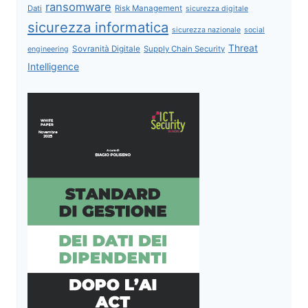
ransomware
Dati
Risk Management
sicurezza digitale
sicurezza informatica
sicurezza nazionale
social
Threat
Sovranità Digitale
Supply Chain Security
engineering
Intelligence