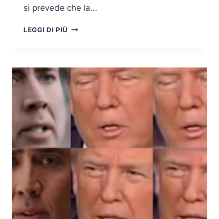
si prevede che la…
LE
LEGGI DI PIÙ
ULTIME
LINEE
GUIDA
EDPB
SUL
TRATTAMENTO
DATI
NEL
CONTESTO
DI
VEICOLI
E
APPLICAZIONI
CONNESSI
ALLA
MOBILITÀ:
PRINCIPI
DI