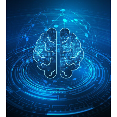
I
CAMBIAMENTI
NELLO
SCENARIO
DELLE
CYBER
MINACCE
CON
UN
NUOVO
APPROCCIO
ALLA
SICUREZZA
ED
ALLA
DIGITAL
FORENSICS