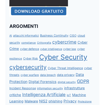
ARGOMENTI
attacchi informatici
Business Continuity
CISO
cloud
AI
cybercrime
Cyber
security
compliance
Crittografia
Crime
cyber defence
cyber intelligence
cyber law
cyber
Cyber Security
Cyber Risk
resilience
cybersecurity
Cyber Threat Intelligence
cyber
Data
data privacy
threats
data breach
cyber warfare
GDPR
Protection
Digital Forensics
digital security
infrastrutture
Incident Response
information security
Intelligenza Artificiale
critiche
Machine
IoT
NIS2
Privacy
Learning
Malware
phishing
Protezione