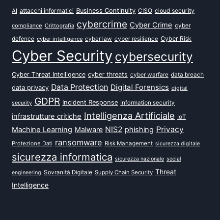
attacchi informatici
Business Continuity
CISO
cloud security
AI
cybercrime
Cyber Crime
cyber
compliance
Crittografia
defence
Cyber Risk
cyber intelligence
cyber law
cyber resilience
Cyber Security
cybersecurity
Cyber Threat Intelligence
cyber threats
data breach
cyber warfare
Data Protection
Digital Forensics
data privacy
digital
GDPR
Incident Response
security
information security
Intelligenza Artificiale
infrastrutture critiche
IoT
NIS2
Privacy
Machine Learning
Malware
phishing
ransomware
Protezione Dati
Risk Management
sicurezza digitale
sicurezza informatica
sicurezza nazionale
social
Threat
Sovranità Digitale
Supply Chain Security
engineering
Intelligence