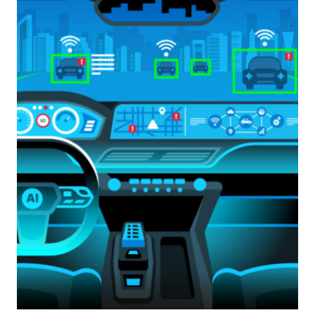
SECONDO
IL
LIBRO
BIANCO
DELLA
COMMISSIONE
UE