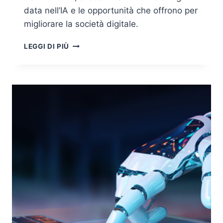
data nell’IA e le opportunità che offrono per
migliorare la società digitale.
PRIVACY,
LEGGI DI PIÙ
SICUREZZA
ED
ETICA
NELL’UTILIZZO
DEI
BIG
DATA
E
DELL’INTELLIGENZA
ARTIFICIALE