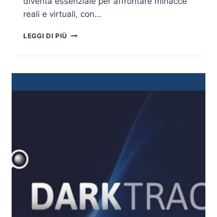
diventa essenziale per affrontare minacce
reali e virtuali, con…
INTELLIGENZA
LEGGI DI PIÙ
ARTIFICIALE:
ORIENTAMENTI
DI
CYBERSECURITY
NELLA
NUOVA
ERA
DELLE
MACCHINE