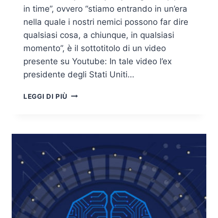
in time”, ovvero “stiamo entrando in un’era
nella quale i nostri nemici possono far dire
qualsiasi cosa, a chiunque, in qualsiasi
momento”, è il sottotitolo di un video
presente su Youtube: In tale video l’ex
presidente degli Stati Uniti…
PERCHÉ
LEGGI DI PIÙ
IL
DEEP
FAKE
PREOCCUPA
L’INTELLIGENCE?
DISINFORMAZIONE
E
ATTACCHI
PSICOLOGICI
CON
L’USO
ILLECITO