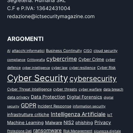
Segreteria: Humana SRL
C.F e P.IVA: 13642431004
redazione@ictsecuritymagazine.com
ARGOMENTI
attacchi informatici
Business Continuity
CISO
cloud security
AI
cybercrime
Cyber Crime
cyber
compliance
Crittografia
defence
Cyber Risk
cyber intelligence
cyber law
cyber resilience
Cyber Security
cybersecurity
Cyber Threat Intelligence
cyber threats
data breach
cyber warfare
Data Protection
Digital Forensics
data privacy
digital
GDPR
Incident Response
security
information security
Intelligenza Artificiale
infrastrutture critiche
IoT
NIS2
Privacy
Machine Learning
Malware
phishing
ransomware
Protezione Dati
Risk Management
sicurezza digitale