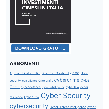
ARGOMENTI
attacchi informatici
Business Continuity
CISO
cloud
AI
cybercrime
Cyber
security
compliance
Crittografia
Crime
cyber defence
cyber intelligence
cyber law
cyber
Cyber Security
Cyber Risk
resilience
cybersecurity
Cyber Threat Intelligence
cyber