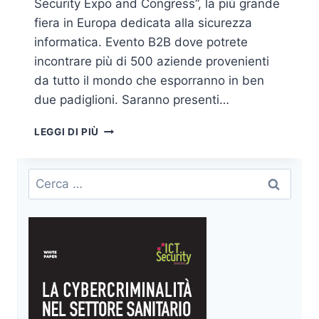
Security Expo and Congress”, la più grande
fiera in Europa dedicata alla sicurezza
informatica. Evento B2B dove potrete
incontrare più di 500 aziende provenienti
da tutto il mondo che esporranno in ben
due padiglioni. Saranno presenti…
MEET
LEGGI DI PIÙ
TRUE
HEROES
ON
Ricerca
EUROPE’S
per:
BIGGEST
IT-
SECURITY
PLATFORM