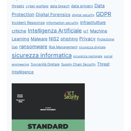
Data
data privacy
threats
data breach
cyber warfare
GDPR
Protection
Digital Forensics
digital security
infrastrutture
Incident Response
information security
Intelligenza Artificiale
critiche
Machine
IoT
NIS2
Privacy
Learning
Malware
phishing
Protezione
ransomware
Dati
Risk Management
sicurezza digitale
sicurezza informatica
sicurezza nazionale
social
Threat
Sovranità Digitale
Supply Chain Security
engineering
Intelligence