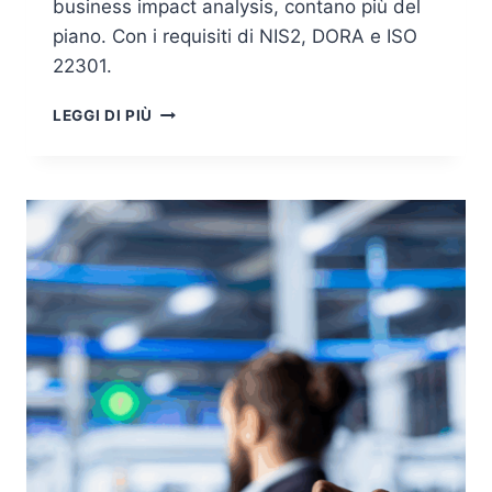
business impact analysis, contano più del
piano. Con i requisiti di NIS2, DORA e ISO
22301.
DISASTER
LEGGI DI PIÙ
RECOVERY
E
BUSINESS
CONTINUITY:
TUTTO
SI
DECIDE
SU
RTO
E
RPO,
NON
SUL
PIANO