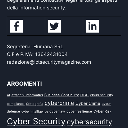
della information security.
Segreteria: Humana SRL
C.F e P.IVA: 13642431004
redazione@ictsecuritymagazine.com
ARGOMENTI
attacchi informatici
Business Continuity
CISO
cloud security
AI
cybercrime
Cyber Crime
cyber
compliance
Crittografia
defence
Cyber Risk
cyber intelligence
cyber law
cyber resilience
Cyber Security
cybersecurity