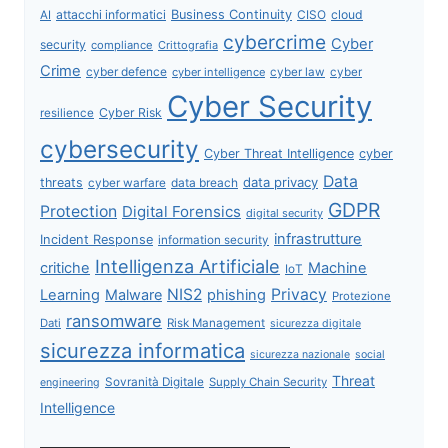
attacchi informatici
Business Continuity
CISO
cloud
AI
cybercrime
Cyber
security
compliance
Crittografia
Crime
cyber defence
cyber intelligence
cyber law
cyber
Cyber Security
Cyber Risk
resilience
cybersecurity
Cyber Threat Intelligence
cyber
Data
data privacy
threats
data breach
cyber warfare
GDPR
Protection
Digital Forensics
digital security
infrastrutture
Incident Response
information security
Intelligenza Artificiale
critiche
Machine
IoT
NIS2
Privacy
Learning
Malware
phishing
Protezione
ransomware
Dati
Risk Management
sicurezza digitale
sicurezza informatica
sicurezza nazionale
social
Threat
Sovranità Digitale
Supply Chain Security
engineering
Intelligence