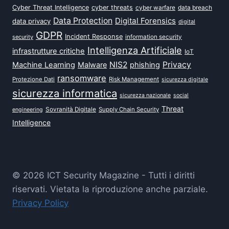
Cyber Threat Intelligence
cyber threats
data breach
cyber warfare
Data Protection
Digital Forensics
data privacy
digital
GDPR
Incident Response
security
information security
Intelligenza Artificiale
infrastrutture critiche
IoT
NIS2
Privacy
Machine Learning
Malware
phishing
ransomware
Protezione Dati
Risk Management
sicurezza digitale
sicurezza informatica
sicurezza nazionale
social
Threat
Sovranità Digitale
Supply Chain Security
engineering
Intelligence
© 2026 ICT Security Magazine - Tutti i diritti
riservati. Vietata la riproduzione anche parziale.
Privacy Policy