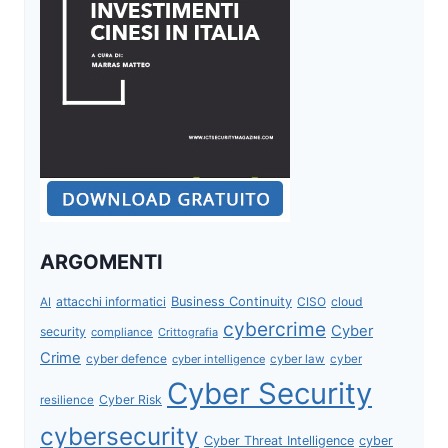
ARGOMENTI
attacchi informatici
Business Continuity
CISO
cloud
AI
cybercrime
Cyber
security
compliance
Crittografia
Crime
cyber defence
cyber intelligence
cyber law
cyber
Cyber Security
Cyber Risk
resilience
cybersecurity
Cyber Threat Intelligence
cyber