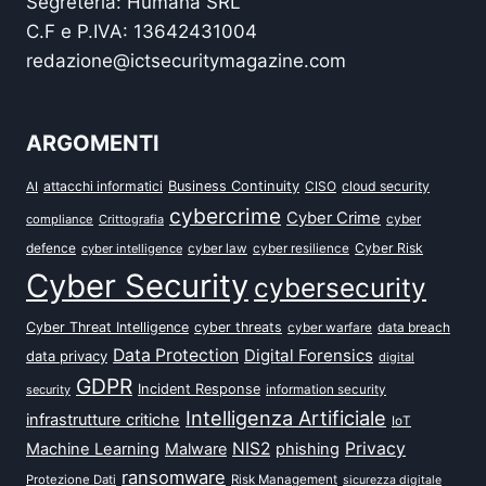
Segreteria: Humana SRL
C.F e P.IVA: 13642431004
redazione@ictsecuritymagazine.com
ARGOMENTI
attacchi informatici
Business Continuity
CISO
cloud security
AI
cybercrime
Cyber Crime
cyber
compliance
Crittografia
defence
Cyber Risk
cyber intelligence
cyber law
cyber resilience
Cyber Security
cybersecurity
Cyber Threat Intelligence
cyber threats
data breach
cyber warfare
Data Protection
Digital Forensics
data privacy
digital
GDPR
Incident Response
security
information security
Intelligenza Artificiale
infrastrutture critiche
IoT
NIS2
Privacy
Machine Learning
Malware
phishing
ransomware
Protezione Dati
Risk Management
sicurezza digitale