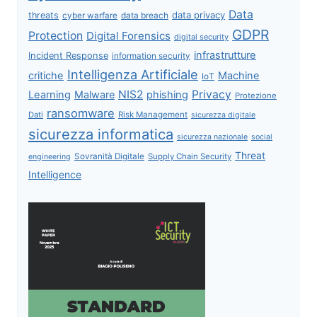
Data
data privacy
threats
data breach
cyber warfare
GDPR
Protection
Digital Forensics
digital security
infrastrutture
Incident Response
information security
Intelligenza Artificiale
critiche
Machine
IoT
NIS2
Privacy
Learning
Malware
phishing
Protezione
ransomware
Dati
Risk Management
sicurezza digitale
sicurezza informatica
sicurezza nazionale
social
Threat
Sovranità Digitale
Supply Chain Security
engineering
Intelligence