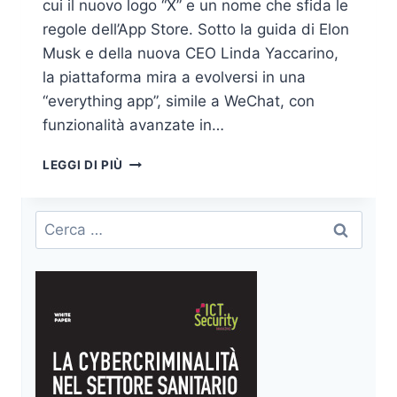
cui il nuovo logo “X” e un nome che sfida le
regole dell’App Store. Sotto la guida di Elon
Musk e della nuova CEO Linda Yaccarino,
la piattaforma mira a evolversi in una
“everything app”, simile a WeChat, con
funzionalità avanzate in…
TWITTER
LEGGI DI PIÙ
DIVENTA
X:
NOVITÀ,
Ricerca
ASPETTI
per:
CRITICI
E
PROFILI
DI
SICUREZZA