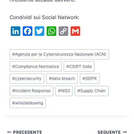
Condividi sui Social Network:
Li
F
T
W
C
G
n
a
w
h
o
m
k
c
itt
at
p
ai
Tag
#
Agenzia per la Cybersicurezza Nazionale (ACN)
e
e
er
s
y
l
articolo:
dI
b
A
Li
#
Compliance Normativa
#
CSIRT Italia
n
o
p
n
#
cybersecurity
#
data breach
#
GDPR
o
p
k
#
Incident Response
#
NIS2
#
Supply Chain
k
#
whistleblowing
Navigazione
PRECEDENTE
SEGUENTE