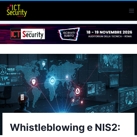
Salta
al
contenuto
Whistleblowing e NIS2: