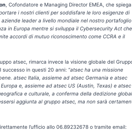
son
, Cofondatore e Managing Director EMEA, che spiega
portare i nostri clienti per soddisfare le loro esigenze di
aziende leader a livello mondiale nel nostro portafoglio
enza in Europa mentre si sviluppa il Cybersecurity Act che
mite accordi di mutuo riconoscimento come CCRA e il
uppo atsec, rimarca invece la visione globale del Grupp
l successo in questi 20 anni: “
atsec ha una missione
 bene. atsec Italia, assieme ad atsec Germania e atsec
n Europa e, assieme ad atsec US (Austin, Texas) e atsec
eografica e culturale, a conferma della dedizione globa
 ad essersi aggiunta al gruppo atsec, ma non sarà certamen
irettamente l’ufficio allo 06.89232678 o tramite email: