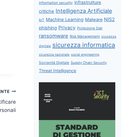
infrastrutture
information security
Intelligenza Artificiale
critiche
NIS2
Machine Learning
Malware
IoT
Privacy
phishing
Protezione Dati
ransomware
Risk Management
sicurezza
sicurezza informatica
digitale
sicurezza nazionale
social engineering
Sovranità Digitale
Supply Chain Security
Threat Intelligence
ENTE
ificare
rsonali