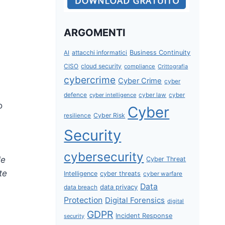
ARGOMENTI
attacchi informatici
Business Continuity
AI
CISO
cloud security
compliance
Crittografia
cybercrime
Cyber Crime
cyber
defence
cyber intelligence
cyber law
cyber
o
Cyber
Cyber Risk
resilience
Security
cybersecurity
le
Cyber Threat
te
Intelligence
cyber threats
cyber warfare
Data
data privacy
data breach
Protection
Digital Forensics
digital
GDPR
Incident Response
security