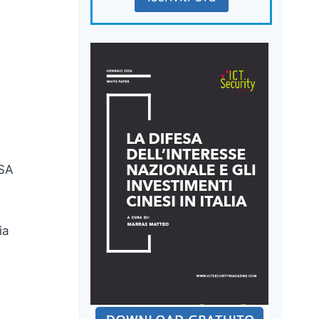
USA
ia