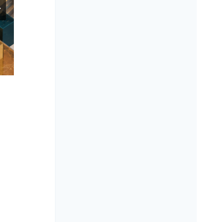
Mirage Kitten, il nuovo arsenale di
spionaggio: NightLedger e i tunnel
che trasformano le vittime in relay
A cura di:
Redazione
Pubblicato il
29 Luglio 2026