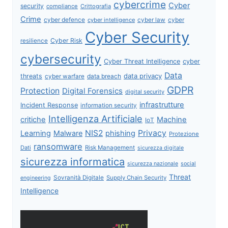
cybercrime
Cyber
security
compliance
Crittografia
Crime
cyber defence
cyber intelligence
cyber law
cyber
Cyber Security
Cyber Risk
resilience
cybersecurity
Cyber Threat Intelligence
cyber
Data
data privacy
threats
data breach
cyber warfare
GDPR
Protection
Digital Forensics
digital security
infrastrutture
Incident Response
information security
Intelligenza Artificiale
critiche
Machine
IoT
NIS2
Privacy
Learning
Malware
phishing
Protezione
ransomware
Dati
Risk Management
sicurezza digitale
sicurezza informatica
sicurezza nazionale
social
Threat
Sovranità Digitale
Supply Chain Security
engineering
Intelligence