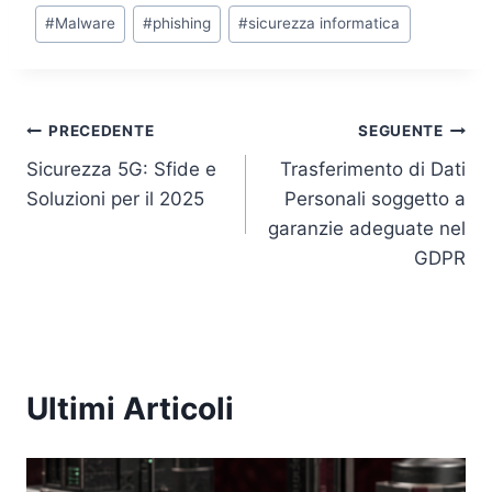
o
p
k
#
Malware
#
phishing
#
sicurezza informatica
k
Navigazione
PRECEDENTE
SEGUENTE
Sicurezza 5G: Sfide e
Trasferimento di Dati
articoli
Soluzioni per il 2025
Personali soggetto a
garanzie adeguate nel
GDPR
Ultimi Articoli