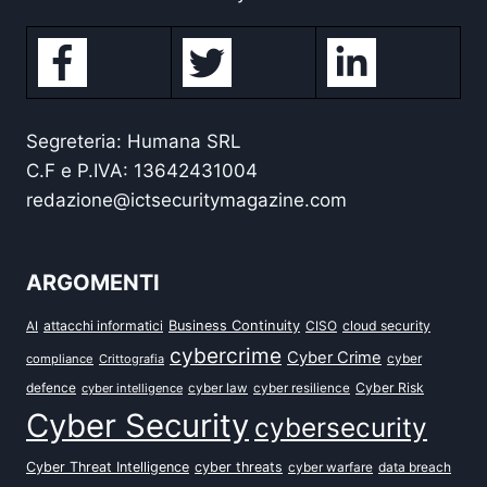
Segreteria: Humana SRL
C.F e P.IVA: 13642431004
redazione@ictsecuritymagazine.com
ARGOMENTI
attacchi informatici
Business Continuity
CISO
cloud security
AI
cybercrime
Cyber Crime
cyber
compliance
Crittografia
defence
Cyber Risk
cyber intelligence
cyber law
cyber resilience
Cyber Security
cybersecurity
Cyber Threat Intelligence
cyber threats
data breach
cyber warfare