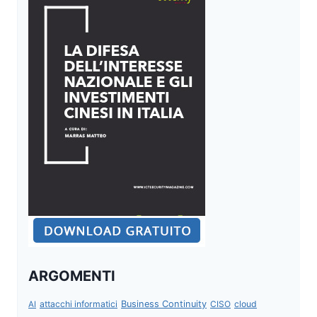
ARGOMENTI
attacchi informatici
Business Continuity
CISO
cloud
AI