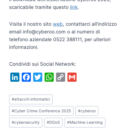
scaricabile tramite questo
link
.
Visita il nostro sito
web
, contattarci all’indirizzo
email info@cyberoo.com o al numero di
telefono aziendale 0522 388111, per ulteriori
informazioni.
Condividi sui Social Network:
Li
F
T
W
C
G
n
a
w
h
o
m
k
c
itt
at
p
ai
Tag
#
attacchi informatici
e
e
er
s
y
l
articolo:
dI
b
A
Li
#
Cyber Crime Conference 2025
#
cyberoo
n
o
p
n
#
cybersecurity
#
DDoS
#
Machine Learning