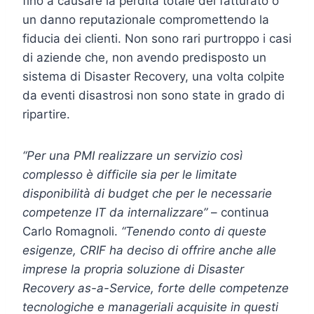
fino a causare la perdita totale del fatturato o
un danno reputazionale compromettendo la
fiducia dei clienti. Non sono rari purtroppo i casi
di aziende che, non avendo predisposto un
sistema di Disaster Recovery, una volta colpite
da eventi disastrosi non sono state in grado di
ripartire.
“Per
una
PMI realizzare un servizio così
complesso è difficile sia per le limitate
disponibilità di budget che per le necessarie
competenze IT da internalizzare”
– continua
Carlo Romagnoli.
“Tenendo
conto
di
queste
esigenze,
CRIF
ha
deciso
di
offrire
anche
alle
imprese
la
propria
soluzione
di
Disaster
Recovery
as-a-Service,
forte
delle
competenze
tecnologiche
e manageriali acquisite in questi