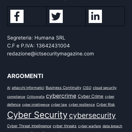
Segreteria: Humana SRL
C.F e P.IVA: 13642431004
redazione@ictsecuritymagazine.com
ARGOMENTI
attacchi informatici
Business Continuity
CISO
cloud security
AI
cybercrime
Cyber Crime
cyber
compliance
Crittografia
defence
Cyber Risk
cyber intelligence
cyber law
cyber resilience
Cyber Security
cybersecurity
Cyber Threat Intelligence
cyber threats
data breach
cyber warfare