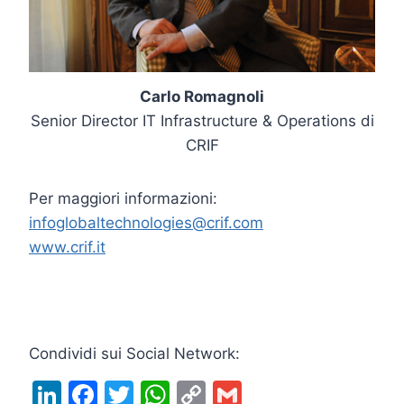
Carlo Romagnoli
Senior Director IT Infrastructure & Operations di
CRIF
Per maggiori informazioni:
infoglobaltechnologies@crif.com
www.crif.it
Condividi sui Social Network:
Li
F
T
W
C
G