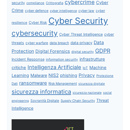
cybercrime
Cyber
security
compliance
Crittografia
Crime
cyber defence
cyber intelligence
cyber law
cyber
Cyber Security
Cyber Risk
resilience
cybersecurity
Cyber Threat Intelligence
cyber
Data
data privacy
threats
data breach
cyber warfare
GDPR
Protection
Digital Forensics
digital security
infrastrutture
Incident Response
information security
Intelligenza Artificiale
critiche
Machine
IoT
NIS2
Privacy
Learning
Malware
phishing
Protezione
ransomware
Dati
Risk Management
sicurezza digitale
sicurezza informatica
sicurezza nazionale
social
Threat
Sovranità Digitale
Supply Chain Security
engineering
Intelligence