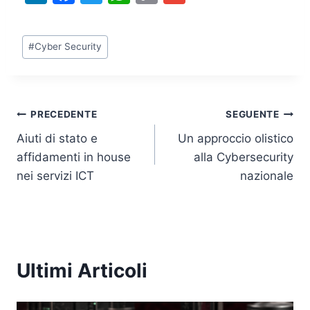
n
a
w
h
o
m
k
c
itt
at
p
ai
Tag
#
Cyber Security
e
e
er
s
y
l
articolo:
dI
b
A
Li
n
o
p
n
Navigazione
PRECEDENTE
SEGUENTE
o
p
k
Aiuti di stato e
Un approccio olistico
k
articoli
affidamenti in house
alla Cybersecurity
nei servizi ICT
nazionale
Ultimi Articoli