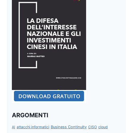
ARGOMENTI
attacchi informatici
Business Continuity
CISO
cloud
AI