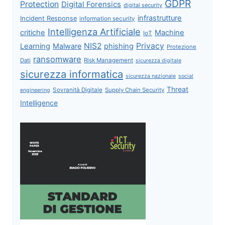
GDPR
Protection
Digital Forensics
digital security
infrastrutture
Incident Response
information security
Intelligenza Artificiale
critiche
Machine
IoT
NIS2
Privacy
Learning
Malware
phishing
Protezione
ransomware
Dati
Risk Management
sicurezza digitale
sicurezza informatica
sicurezza nazionale
social
Threat
Sovranità Digitale
Supply Chain Security
engineering
Intelligence