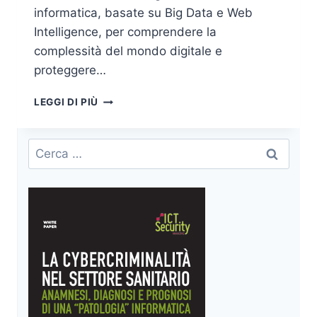
informatica, basate su Big Data e Web
Intelligence, per comprendere la
complessità del mondo digitale e
proteggere…
DALL’INTERNET
LEGGI DI PIÙ
OF
THINGS
ALL’INTERNET
Ricerca
OF
per:
THOUGHTS:
L’EVOLUZIONE
DELLA
CYBERSECURITY