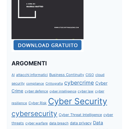
ARGOMENTI
attacchi informatici
Business Continuity
CISO
cloud
AI
cybercrime
Cyber
security
compliance
Crittografia
Crime
cyber defence
cyber intelligence
cyber law
cyber
Cyber Security
Cyber Risk
resilience
cybersecurity
Cyber Threat Intelligence
cyber
Data
data privacy
threats
data breach
cyber warfare