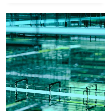
WEAPONIZZAZIONE
MEDIALE
ED
AVATARISMO
TERRORISTICO