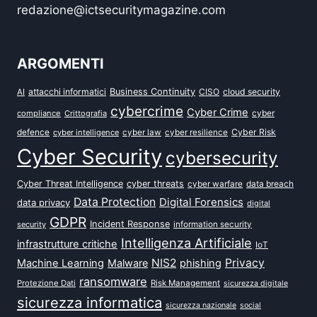
redazione@ictsecuritymagazine.com
ARGOMENTI
attacchi informatici
Business Continuity
CISO
cloud security
AI
cybercrime
Cyber Crime
cyber
compliance
Crittografia
defence
Cyber Risk
cyber intelligence
cyber law
cyber resilience
Cyber Security
cybersecurity
Cyber Threat Intelligence
cyber threats
data breach
cyber warfare
Data Protection
Digital Forensics
data privacy
digital
GDPR
Incident Response
security
information security
Intelligenza Artificiale
infrastrutture critiche
IoT
NIS2
Privacy
Machine Learning
Malware
phishing
ransomware
Protezione Dati
Risk Management
sicurezza digitale
sicurezza informatica
sicurezza nazionale
social