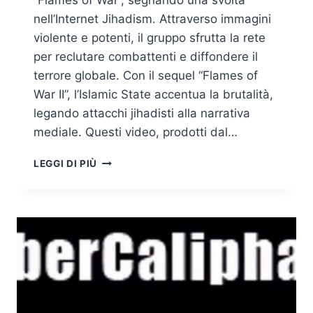
“Flames of War”, segnando una svolta
nell’Internet Jihadism. Attraverso immagini
violente e potenti, il gruppo sfrutta la rete
per reclutare combattenti e diffondere il
terrore globale. Con il sequel “Flames of
War II”, l’Islamic State accentua la brutalità,
legando attacchi jihadisti alla narrativa
mediale. Questi video, prodotti dal…
INTERNET
LEGGI DI PIÙ
JIHADISM:
LE
FIAMME,
IL
FUMO
E
LE
BRACI
(CYBER-)SOCIALI
JIHADISTE