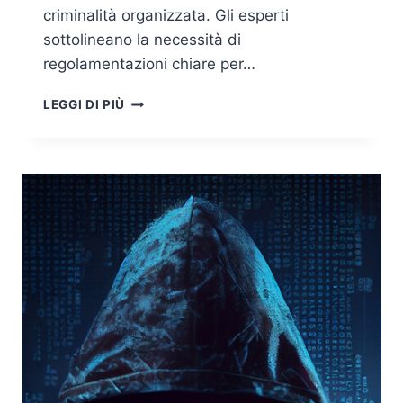
criminalità organizzata. Gli esperti
sottolineano la necessità di
regolamentazioni chiare per…
IL
LEGGI DI PIÙ
CAPTATORE
INFORMATICO
TROJAN:
STATO
DELL’ARTE
E
PROFILI
GIURIDICI