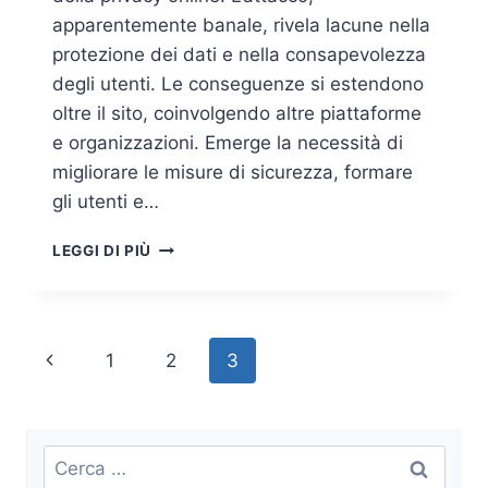
apparentemente banale, rivela lacune nella
protezione dei dati e nella consapevolezza
degli utenti. Le conseguenze si estendono
oltre il sito, coinvolgendo altre piattaforme
e organizzazioni. Emerge la necessità di
migliorare le misure di sicurezza, formare
gli utenti e…
IMPARARE
LEGGI DI PIÙ
DA
ASHLEY
MADISON:
NO
Navigazione
Pagina
1
2
3
SECURITY,
NO
pagina
Precedente
(MORE)
PARTY
Ricerca