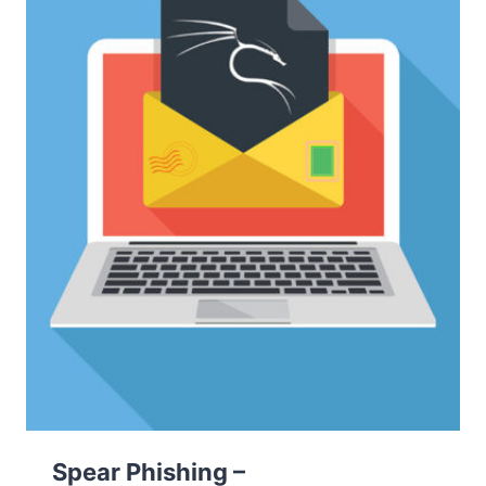
HPE
PER
FORMARE
I
FUTURI
PROFESSIONISTI
IN
CYBER
SECURITY
Spear Phishing –