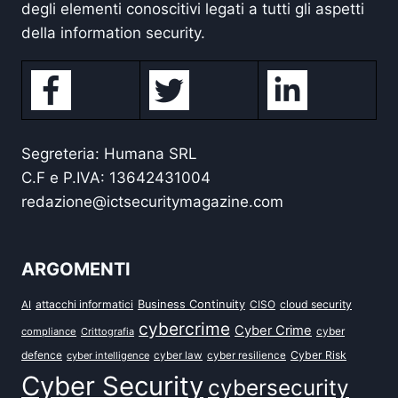
degli elementi conoscitivi legati a tutti gli aspetti
della information security.
Segreteria: Humana SRL
C.F e P.IVA: 13642431004
redazione@ictsecuritymagazine.com
ARGOMENTI
attacchi informatici
Business Continuity
CISO
cloud security
AI
cybercrime
Cyber Crime
cyber
compliance
Crittografia
defence
Cyber Risk
cyber intelligence
cyber law
cyber resilience
Cyber Security
cybersecurity