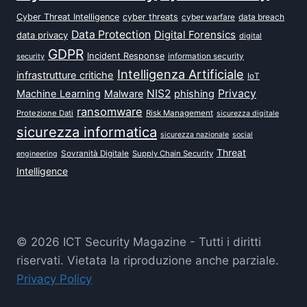
Cyber Threat Intelligence
cyber threats
data breach
cyber warfare
Data Protection
Digital Forensics
data privacy
digital
GDPR
Incident Response
security
information security
Intelligenza Artificiale
infrastrutture critiche
IoT
NIS2
Privacy
Machine Learning
Malware
phishing
ransomware
Protezione Dati
Risk Management
sicurezza digitale
sicurezza informatica
sicurezza nazionale
social
Threat
Sovranità Digitale
Supply Chain Security
engineering
Intelligence
© 2026 ICT Security Magazine - Tutti i diritti
riservati. Vietata la riproduzione anche parziale.
Privacy Policy