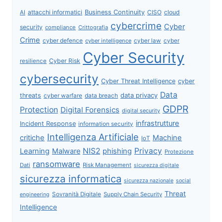
attacchi informatici
Business Continuity
CISO
cloud
AI
cybercrime
Cyber
security
compliance
Crittografia
Crime
cyber defence
cyber intelligence
cyber law
cyber
Cyber Security
Cyber Risk
resilience
cybersecurity
Cyber Threat Intelligence
cyber
Data
data privacy
threats
data breach
cyber warfare
GDPR
Protection
Digital Forensics
digital security
infrastrutture
Incident Response
information security
Intelligenza Artificiale
critiche
Machine
IoT
NIS2
Privacy
Learning
Malware
phishing
Protezione
ransomware
Dati
Risk Management
sicurezza digitale
sicurezza informatica
sicurezza nazionale
social
Threat
Sovranità Digitale
Supply Chain Security
engineering
Intelligence