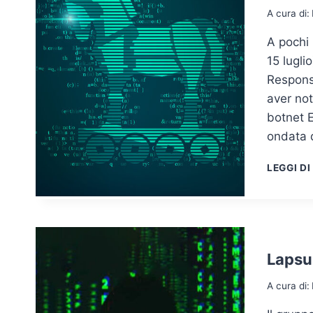
A cura di:
A pochi 
15 lugli
Response
aver not
botnet E
ondata d
LEGGI DI
Lapsu
A cura di: