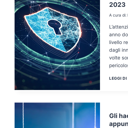
2023
A cura di:
L’attenz
anno do
livello 
dagli in
volte so
pericolo
LEGGI DI
Gli ha
appun