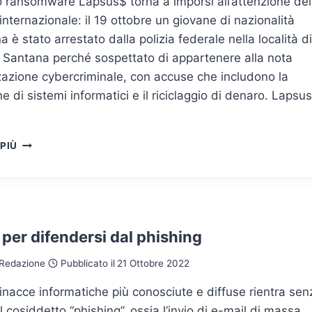
o ransomware Lapsus$ torna a imporsi all’attenzione del
nternazionale: il 19 ottobre un giovane di nazionalità
na è stato arrestato dalla polizia federale nella località di
 Santana perché sospettato di appartenere alla nota
zazione cybercriminale, con accuse che includono la
ne di sistemi informatici e il riciclaggio di denaro. Lapsu
LAPSUS$
 PIÙ
TEAM,
FERMATO
UN
SOSPETTO
IN
BRASILE
per difendersi dal phishing
Redazione
Pubblicato il
21 Ottobre 2022
inacce informatiche più conosciute e diffuse rientra sen
l cosiddetto “phishing”, ossia l’invio di e-mail di massa