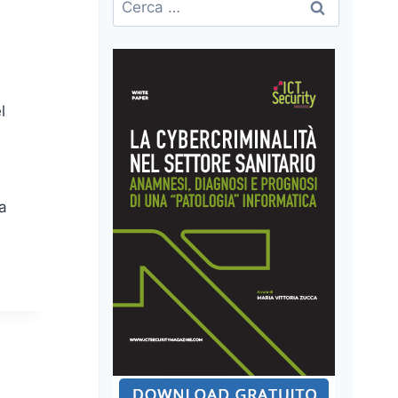
per:
l
a