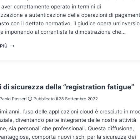
 aver correttamente operato in termini di
izzazione e autenticazione delle operazioni di pagament
asto con il dettato normativo, il giudice opera un’inversi
re imponendo al correntista la dimostrazione che…
RISARCIMENTO
 PIÙ
DEL
DANNO
DA
PHISHING
E
L’ONERE
hi di sicurezza della “registration fatigue”
DELLA
PROVA:
Paolo Passeri
Pubblicato il
28 Settembre 2022
OCCORRE
TUTELARE
timi anni, l’uso delle applicazioni cloud è cresciuto in mo
LA
iale, diventando parte integrante delle nostre attività
PARTE
ne, sia personali che professionali. Questa diffusione,
DEBOLE
antaggiosa, comporta nuovi rischi per la sicurezza dei