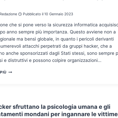
PER
SOTTRARRE
Redazione
Pubblicato il
10 Gennaio 2023
CRIPTOVALUTE
ione che si pone verso la sicurezza informatica acquisis
po anno sempre più importanza. Questo avviene non a
regionale ma bensì globale, in quanto i pericoli derivanti
numerevoli attacchi perpetrati da gruppi hacker, che a
no anche sponsorizzati dagli Stati stessi, sono sempre p
si e distruttivi e possono colpire organizzazioni…
5
 PIÙ
PRINCIPALI
TENDENZE
DELLA
CYBER
SECURITY
PER
cker sfruttano la psicologia umana e gli
IL
tamenti mondani per ingannare le vittime
2023