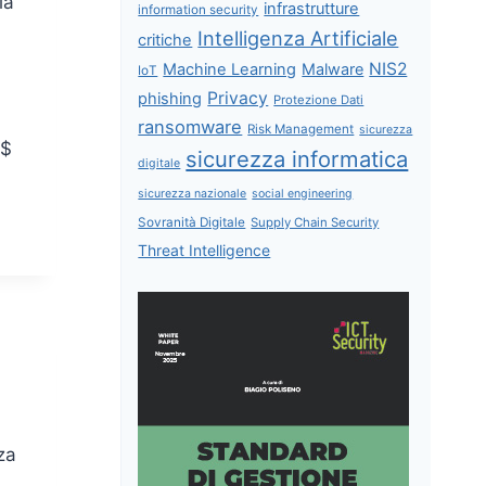
la
infrastrutture
information security
Intelligenza Artificiale
critiche
NIS2
Machine Learning
Malware
IoT
Privacy
phishing
Protezione Dati
ransomware
Risk Management
sicurezza
s$
sicurezza informatica
digitale
sicurezza nazionale
social engineering
Sovranità Digitale
Supply Chain Security
Threat Intelligence
za