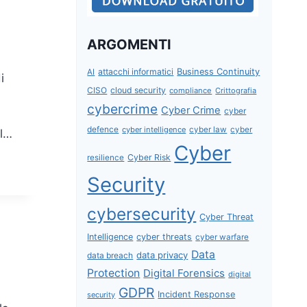
ARGOMENTI
attacchi informatici
Business Continuity
AI
i
CISO
cloud security
compliance
Crittografia
cybercrime
Cyber Crime
cyber
defence
cyber intelligence
cyber law
cyber
ul…
Cyber
Cyber Risk
resilience
Security
cybersecurity
Cyber Threat
Intelligence
cyber threats
cyber warfare
Data
data privacy
data breach
Protection
Digital Forensics
digital
GDPR
Incident Response
security