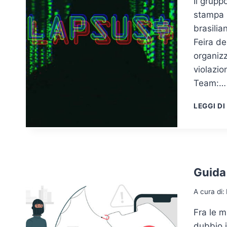
Il grupp
stampa i
brasilia
Feira de
organiz
violazio
Team:…
LEGGI DI
Guida 
A cura di:
Fra le m
dubbio i