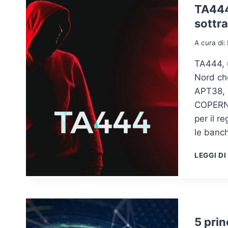
TA444
sottra
A cura di:
TA444, 
Nord che
APT38, B
COPERNI
per il r
le banch
LEGGI DI
5 prin