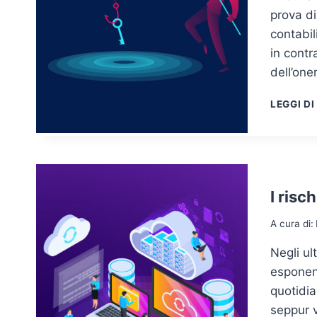
prova di
contabil
in contr
dell’one
LEGGI DI
I risc
A cura di:
Negli ul
esponenz
quotidia
seppur v