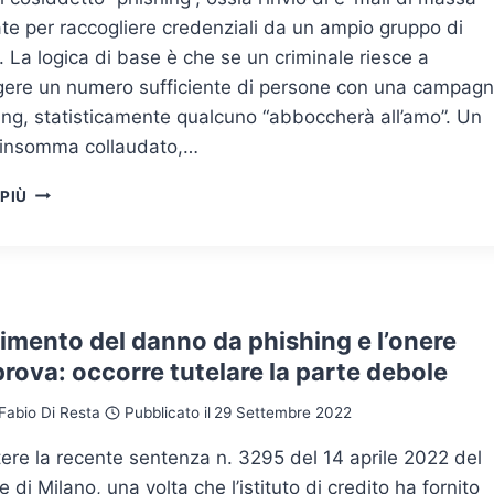
te per raccogliere credenziali da un ampio gruppo di
 La logica di base è che se un criminale riesce a
gere un numero sufficiente di persone con una campag
ing, statisticamente qualcuno “abboccherà all’amo”. Un
o insomma collaudato,…
GUIDA
 PIÙ
PER
DIFENDERSI
DAL
PHISHING
imento del danno da phishing e l’onere
prova: occorre tutelare la parte debole
Fabio Di Resta
Pubblicato il
29 Settembre 2022
ttere la recente sentenza n. 3295 del 14 aprile 2022 del
e di Milano, una volta che l’istituto di credito ha fornito