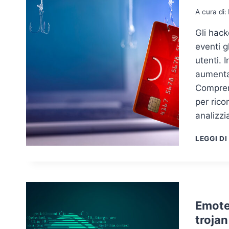
A cura di:
Gli hack
eventi g
utenti. 
aumenta
Comprend
per rico
analizz
LEGGI DI
Emotet
trojan