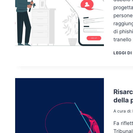
progetta
persone.
raggiun
di phish
tranell
LEGGI DI
Risarc
della 
A cura di:
Fa rifle
Tribunal