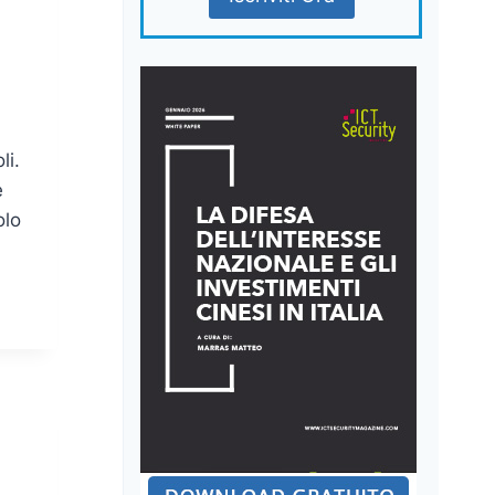
li.
e
olo