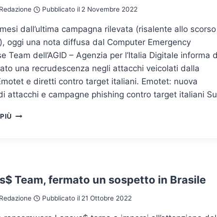
MONDANI
Redazione
Pubblicato il
2 Novembre 2022
PER
INGANNARE
mesi dall’ultima campagna rilevata (risalente allo scorso
LE
o), oggi una nota diffusa dal Computer Emergency
VITTIME
 Team dell’AGID – Agenzia per l’Italia Digitale informa d
ato una recrudescenza negli attacchi veicolati dalla
motet e diretti contro target italiani. Emotet: nuova
i attacchi e campagne phishing contro target italiani S
EMOTET:
 PIÙ
IL
CERT-
AGID
AVVERTE
DEL
RITORNO
s$ Team, fermato un sospetto in Brasile
DEL
TROJAN
Redazione
Pubblicato il
21 Ottobre 2022