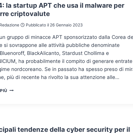
: la startup APT che usa il malware per
rre criptovalute
Redazione
Pubblicato il
26 Gennaio 2023
un gruppo di minacce APT sponsorizzato dalla Corea de
 si sovrappone alle attività pubbliche denominate
luenoroff, BlackAlicanto, Stardust Chollima e
CIUM, ha probabilmente il compito di generare entrate
egime nordcoreano. Se in passato ha spesso preso di mir
e, più di recente ha rivolto la sua attenzione alle…
TA444:
 PIÙ
LA
STARTUP
APT
CHE
USA
IL
cipali tendenze della cyber security per il
MALWARE