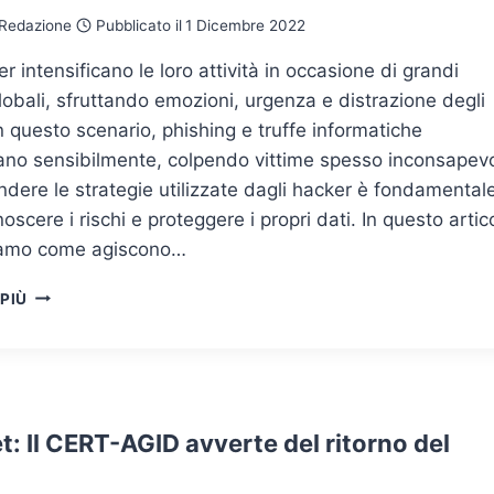
Redazione
Pubblicato il
1 Dicembre 2022
er intensificano le loro attività in occasione di grandi
lobali, sfruttando emozioni, urgenza e distrazione degli
In questo scenario, phishing e truffe informatiche
no sensibilmente, colpendo vittime spesso inconsapevo
ere le strategie utilizzate dagli hacker è fondamental
noscere i rischi e proteggere i propri dati. In questo artic
iamo come agiscono…
GLI
 PIÙ
HACKER
SFRUTTANO
LA
PSICOLOGIA
UMANA
E
: Il CERT-AGID avverte del ritorno del
GLI
APPUNTAMENTI