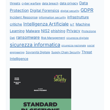
Data
data privacy
threats
data breach
cyber warfare
GDPR
Protection
Digital Forensics
digital security
infrastrutture
Incident Response
information security
Intelligenza Artificiale
critiche
Machine
IoT
NIS2
Privacy
Learning
Malware
phishing
Protezione
ransomware
Dati
Risk Management
sicurezza digitale
sicurezza informatica
sicurezza nazionale
social
Threat
Sovranità Digitale
Supply Chain Security
engineering
Intelligence