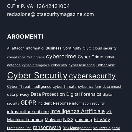
C.F e P.IVA: 13642431004
redazione@ictsecuritymagazine.com
ARGOMENTI
attacchi informatici
Business Continuity
CISO
cloud security
AI
cybercrime
Cyber Crime
cyber
compliance
Crittografia
defence
Cyber Risk
cyber intelligence
cyber law
cyber resilience
Cyber Security
cybersecurity
Cyber Threat Intelligence
cyber threats
data breach
cyber warfare
Data Protection
Digital Forensics
data privacy
digital
GDPR
Incident Response
security
information security
Intelligenza Artificiale
infrastrutture critiche
IoT
NIS2
Privacy
Machine Learning
Malware
phishing
ransomware
Protezione Dati
Risk Management
sicurezza digitale