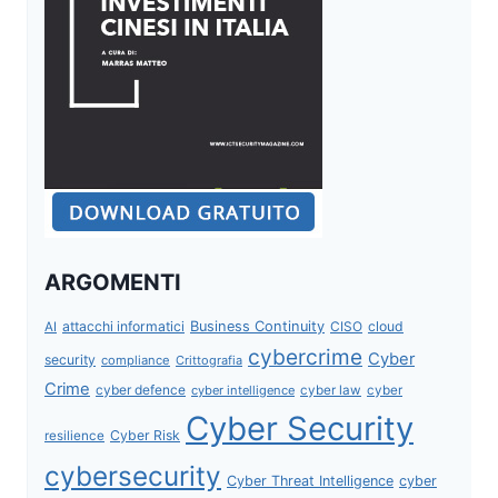
ARGOMENTI
attacchi informatici
Business Continuity
CISO
cloud
AI
cybercrime
Cyber
security
compliance
Crittografia
Crime
cyber defence
cyber intelligence
cyber law
cyber
Cyber Security
Cyber Risk
resilience
cybersecurity
Cyber Threat Intelligence
cyber