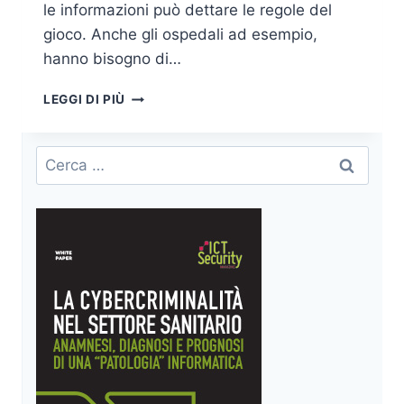
le informazioni può dettare le regole del
gioco. Anche gli ospedali ad esempio,
hanno bisogno di…
LA
LEGGI DI PIÙ
SICUREZZA
DELLE
INFORMAZIONI
Ricerca
ATTRAVERSO
per:
LA
SICUREZZA
INFORMATICA
–
1A
PARTE