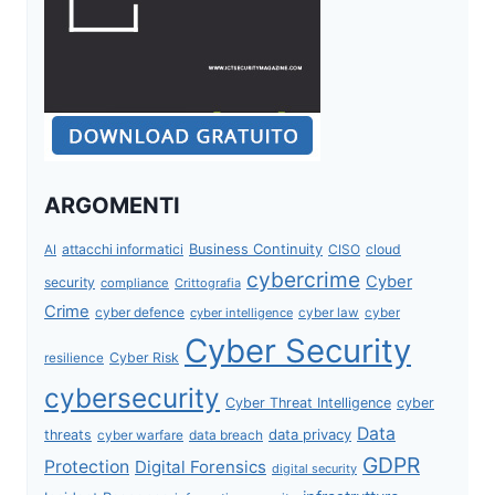
ARGOMENTI
attacchi informatici
Business Continuity
CISO
cloud
AI
cybercrime
Cyber
security
compliance
Crittografia
Crime
cyber defence
cyber intelligence
cyber law
cyber
Cyber Security
Cyber Risk
resilience
cybersecurity
Cyber Threat Intelligence
cyber
Data
data privacy
threats
data breach
cyber warfare
GDPR
Protection
Digital Forensics
digital security