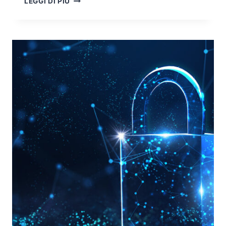
LEGGI DI PIÙ
SICUREZZA
DELLE
INFORMAZIONI
ATTRAVERSO
LA
SICUREZZA
INFORMATICA
–
2A
PARTE