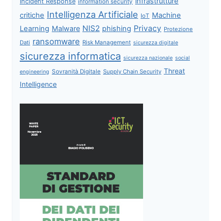
infrastrutture
Incident Response
information security
Intelligenza Artificiale
critiche
Machine
IoT
NIS2
Privacy
Learning
Malware
phishing
Protezione
ransomware
Dati
Risk Management
sicurezza digitale
sicurezza informatica
sicurezza nazionale
social
Threat
Sovranità Digitale
Supply Chain Security
engineering
Intelligence