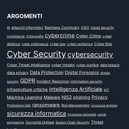
ARGOMENTI
attacchi informatici
Business Continuity
CISO
cloud security
AI
cybercrime
Cyber Crime
cyber
compliance
Crittografia
defence
Cyber Risk
cyber intelligence
cyber law
cyber resilience
Cyber Security
cybersecurity
Cyber Threat Intelligence
cyber threats
data breach
cyber warfare
Data Protection
Digital Forensics
data privacy
digital
GDPR
Incident Response
security
information security
Intelligenza Artificiale
infrastrutture critiche
IoT
NIS2
Privacy
Machine Learning
Malware
phishing
ransomware
Protezione Dati
Risk Management
sicurezza digitale
sicurezza informatica
sicurezza nazionale
social
Threat
Sovranità Digitale
Supply Chain Security
engineering