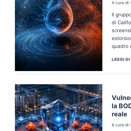
A cura di:
Il grupp
di Cali
screens
estorsi
quadro d
LEGGI DI
Vulne
la BOD
reale
A cura di: