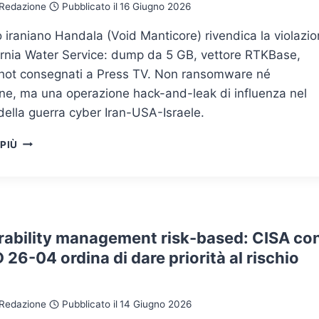
Redazione
Pubblicato il
16 Giugno 2026
o iraniano Handala (Void Manticore) rivendica la violazi
fornia Water Service: dump da 5 GB, vettore RTKBase,
hot consegnati a Press TV. Non ransomware né
one, ma una operazione hack-and-leak di influenza nel
ella guerra cyber Iran-USA-Israele.
HANDALA
 PIÙ
RIVENDICA
L’ATTACCO
A
CAL
WATER:
LA
rability management risk-based: CISA co
GUERRA
 26-04 ordina di dare priorità al rischio
CYBER
IRAN-
USA-
Redazione
Pubblicato il
14 Giugno 2026
ISRAELE