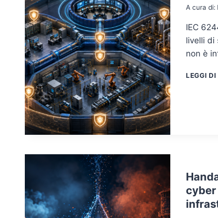
A cura di:
IEC 6244
livelli 
non è i
LEGGI DI
Handal
cyber 
infras