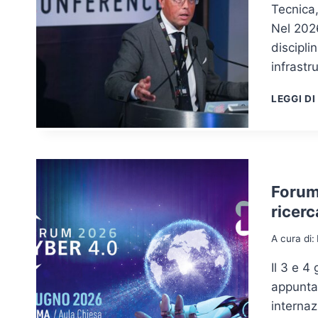
Tecnica,
Nel 2026
discipli
infrastr
LEGGI DI
Forum 
ricerc
A cura di:
Il 3 e 4
appuntam
internaz