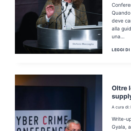
Confere
Quando u
deve ca
alla gui
una…
LEGGI DI
Oltre 
suppl
A cura di:
Write-up
Gyala, 