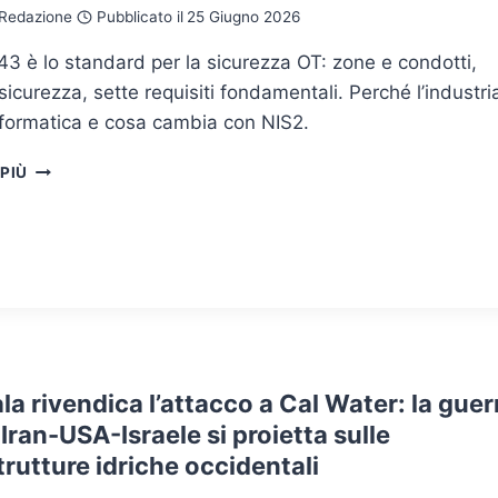
Redazione
Pubblicato il
25 Giugno 2026
3 è lo standard per la sicurezza OT: zone e condotti,
di sicurezza, sette requisiti fondamentali. Perché l’industri
nformatica e cosa cambia con NIS2.
IEC
 PIÙ
62443:
LA
SICUREZZA
INDUSTRIALE
NON
È
L’INFORMATICA
TRAPIANTATA
IN
a rivendica l’attacco a Cal Water: la guer
FABBRICA
Iran-USA-Israele si proietta sulle
trutture idriche occidentali