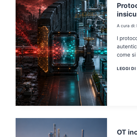
Protoc
insicu
A cura di:
I protoc
autentic
come si
LEGGI DI
OT in