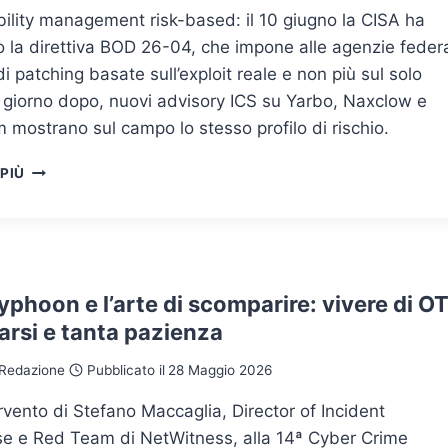
SI
ility management risk-based: il 10 giugno la CISA ha
PROIETTA
SULLE
la direttiva BOD 26-04, che impone alle agenzie federa
INFRASTRUTTURE
 di patching basate sull’exploit reale e non più sul solo
IDRICHE
 giorno dopo, nuovi advisory ICS su Yarbo, Naxclow e
OCCIDENTALI
 mostrano sul campo lo stesso profilo di rischio.
VULNERABILITY
 PIÙ
MANAGEMENT
RISK-
BASED:
CISA
CON
LA
yphoon e l’arte di scomparire: vivere di OT
BOD
arsi e tanta pazienza
26-
04
Redazione
Pubblicato il
28 Maggio 2026
ORDINA
DI
ervento di Stefano Maccaglia, Director of Incident
DARE
e e Red Team di NetWitness, alla 14ª Cyber Crime
PRIORITÀ