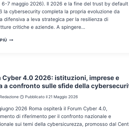
 6-7 maggio 2026). Il 2026 e la fine del trust by default
 la cybersecurity completa la propria evoluzione da
na difensiva a leva strategica per la resilienza di
utture critiche e aziende. A spingere…
OLTRE
 PIÙ
LE
TERZE
PARTI:
LA
SICUREZZA
CYBER
Cyber 4.0 2026: istituzioni, imprese e
DELLA
a a confronto sulle sfide della cybersecuri
SUPPLY
CHAIN
Redazione
Pubblicato il
21 Maggio 2026
ESTESA
 giugno 2026 Roma ospiterà il Forum Cyber 4.0,
ento di riferimento per il confronto nazionale e
ionale sui temi della cybersicurezza, promosso dal Cent