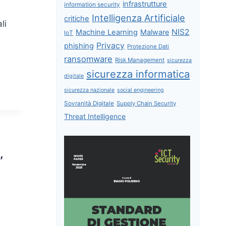
infrastrutture
information security
Intelligenza Artificiale
critiche
li
NIS2
Machine Learning
Malware
IoT
Privacy
phishing
Protezione Dati
ransomware
Risk Management
sicurezza
sicurezza informatica
digitale
sicurezza nazionale
social engineering
Sovranità Digitale
Supply Chain Security
Threat Intelligence
,