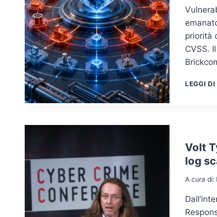
Vulnerab
emanato 
priorità
CVSS. Il
Brickcom
LEGGI DI
Volt T
log sc
A cura di:
Dall’int
Respons