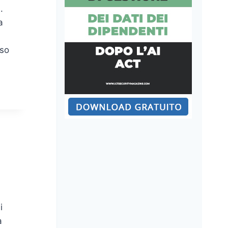
.
a
uso
i
a