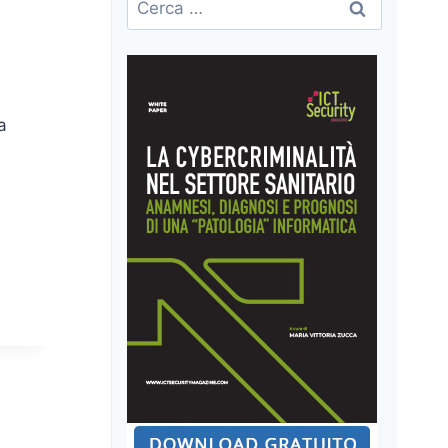
per:
a