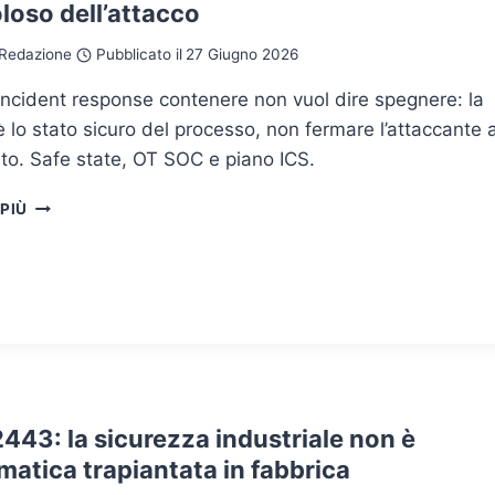
loso dell’attacco
Redazione
Pubblicato il
27 Giugno 2026
incident response contenere non vuol dire spegnere: la
 è lo stato sicuro del processo, non fermare l’attaccante 
to. Safe state, OT SOC e piano ICS.
OT
 PIÙ
INCIDENT
RESPONSE:
QUANDO
SPEGNERE
È
PIÙ
PERICOLOSO
DELL’ATTACCO
443: la sicurezza industriale non è
rmatica trapiantata in fabbrica