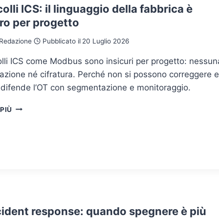
olli ICS: il linguaggio della fabbrica è
ro per progetto
Redazione
Pubblicato il
20 Luglio 2026
olli ICS come Modbus sono insicuri per progetto: nessun
azione né cifratura. Perché non si possono correggere e
 difende l’OT con segmentazione e monitoraggio.
PROTOCOLLI
 PIÙ
ICS:
IL
LINGUAGGIO
DELLA
FABBRICA
È
INSICURO
PER
PROGETTO
cident response: quando spegnere è più