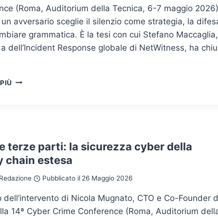
AL
nce (Roma, Auditorium della Tecnica, 6-7 maggio 2026)
RISCHIO
n avversario sceglie il silenzio come strategia, la difes
REALE
mbiare grammatica. È la tesi con cui Stefano Maccaglia,
da dell’Incident Response globale di NetWitness, ha chi
VOLT
 PIÙ
TYPHOON
E
L’ARTE
DI
SCOMPARIRE:
VIVERE
le terze parti: la sicurezza cyber della
DI
y chain estesa
OT,
LOG
Redazione
Pubblicato il
26 Maggio 2026
SCARSI
E
 dell’intervento di Nicola Mugnato, CTO e Co-Founder d
TANTA
alla 14ª Cyber Crime Conference (Roma, Auditorium dell
PAZIENZA