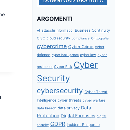
one
ARGOMENTI
attacchi informatici
Business Continuity
AI
CISO
cloud security
compliance
Crittografia
cybercrime
Cyber Crime
cyber
defence
cyber intelligence
cyber law
cyber
Cyber
Cyber Risk
resilience
Security
cybersecurity
Cyber Threat
n
Intelligence
cyber threats
cyber warfare
Data
data privacy
data breach
Protection
Digital Forensics
digital
GDPR
Incident Response
security