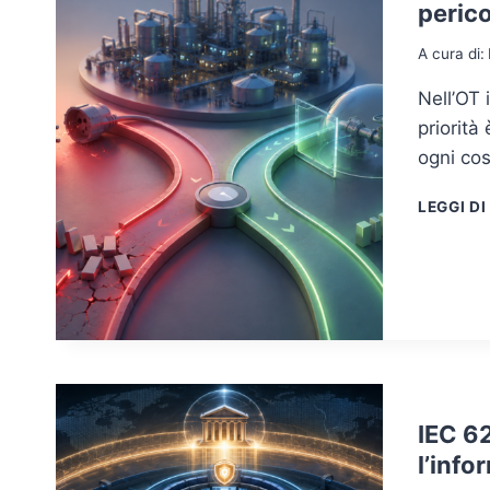
perico
A cura di:
Nell’OT 
priorità
ogni cos
LEGGI DI
IEC 62
l’info