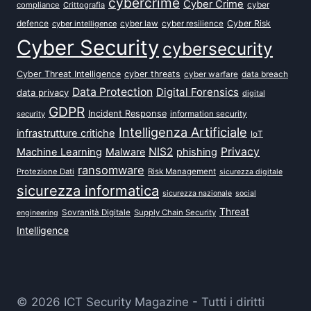
cybercrime
Cyber Crime
cyber
compliance
Crittografia
defence
Cyber Risk
cyber intelligence
cyber law
cyber resilience
Cyber Security
cybersecurity
Cyber Threat Intelligence
cyber threats
data breach
cyber warfare
Data Protection
Digital Forensics
data privacy
digital
GDPR
Incident Response
security
information security
Intelligenza Artificiale
infrastrutture critiche
IoT
NIS2
Privacy
Machine Learning
Malware
phishing
ransomware
Protezione Dati
Risk Management
sicurezza digitale
sicurezza informatica
sicurezza nazionale
social
Threat
Sovranità Digitale
Supply Chain Security
engineering
Intelligence
© 2026 ICT Security Magazine - Tutti i diritti