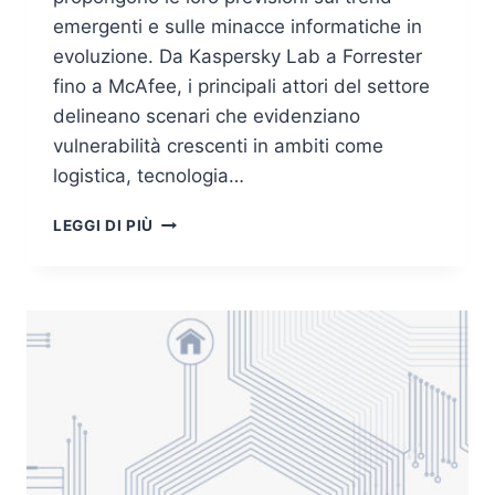
emergenti e sulle minacce informatiche in
evoluzione. Da Kaspersky Lab a Forrester
fino a McAfee, i principali attori del settore
delineano scenari che evidenziano
vulnerabilità crescenti in ambiti come
logistica, tecnologia…
PREVISIONI
LEGGI DI PIÙ
E
TREND
2018
–
LE
NOVITÀ
IN
AMBITO
CYBERSECURITY