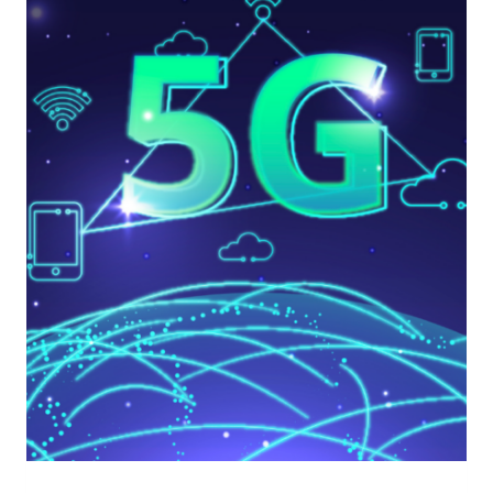
ANALISI
DEGLI
IMPATTI
DELLA
TECNOLOGIA
NEI
SERVIZI
SEGRETI
E
NELL’ANTITERRORISMO