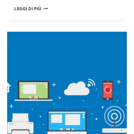
EDGE
LEGGI DI PIÙ
COMPUTING,
5G
E
ASPETTI
DI
VULNERABILITÀ
DELLE
NUOVE
ARCHITETTURE
DI
RETE