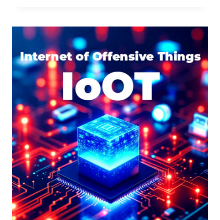
SFIDE
E
SOLUZIONI
PER
IL
2025