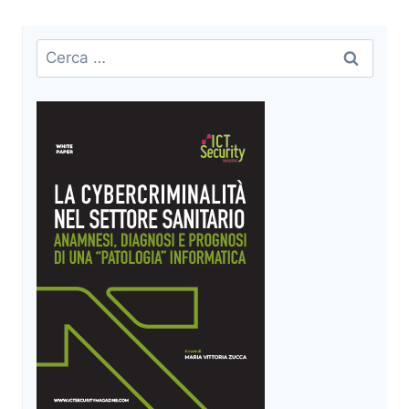
pagina
successiva
Ricerca
per: