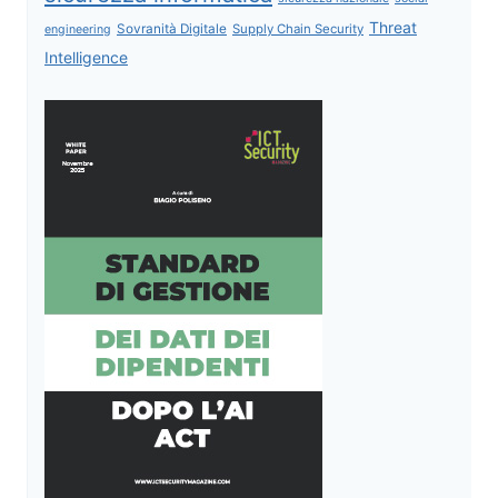
Threat
Sovranità Digitale
Supply Chain Security
engineering
Intelligence