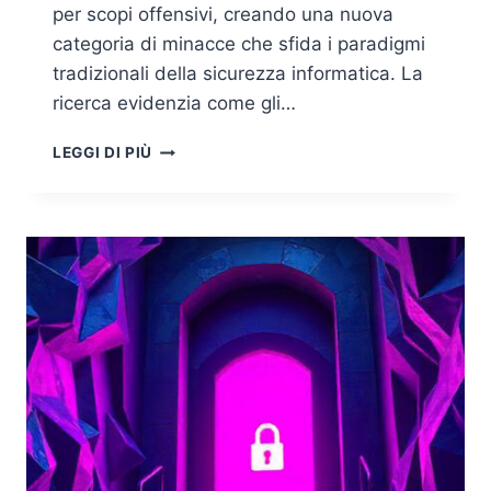
per scopi offensivi, creando una nuova
categoria di minacce che sfida i paradigmi
tradizionali della sicurezza informatica. La
ricerca evidenzia come gli…
INTERNET
LEGGI DI PIÙ
OF
OFFENSIVE
THINGS
(IOOT):
CYBER
CRIME
E
INFRASTRUTTURE
IOT