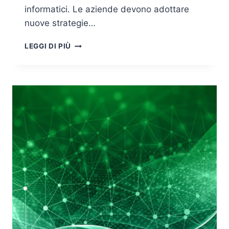
informatici. Le aziende devono adottare
nuove strategie…
CYBER
LEGGI DI PIÙ
INSURANCE:
ANALISI
DELLE
PROBLEMATICHE
LEGATE
ALL’ASSICURAZIONE
DEL
RISCHIO
INFORMATICO