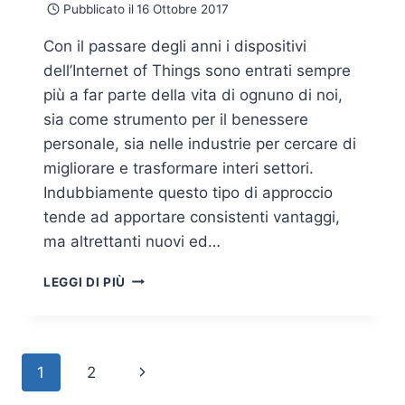
Pubblicato il
16 Ottobre 2017
Con il passare degli anni i dispositivi
dell’Internet of Things sono entrati sempre
più a far parte della vita di ognuno di noi,
sia come strumento per il benessere
personale, sia nelle industrie per cercare di
migliorare e trasformare interi settori.
Indubbiamente questo tipo di approccio
tende ad apportare consistenti vantaggi,
ma altrettanti nuovi ed…
INTRODUZIONE
LEGGI DI PIÙ
AL
PENETRATION
TESTING
SU
Navigazione
Pagina
1
2
DISPOSITIVI
IOT