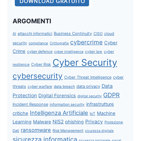
ARGOMENTI
attacchi informatici
Business Continuity
CISO
cloud
AI
cybercrime
Cyber
security
compliance
Crittografia
Crime
cyber defence
cyber intelligence
cyber law
cyber
Cyber Security
Cyber Risk
resilience
cybersecurity
Cyber Threat Intelligence
cyber
Data
data privacy
threats
data breach
cyber warfare
GDPR
Protection
Digital Forensics
digital security
infrastrutture
Incident Response
information security
Intelligenza Artificiale
critiche
Machine
IoT
NIS2
Privacy
Learning
Malware
phishing
Protezione
ransomware
Dati
Risk Management
sicurezza digitale
sicurezza informatica
sicurezza nazionale
social