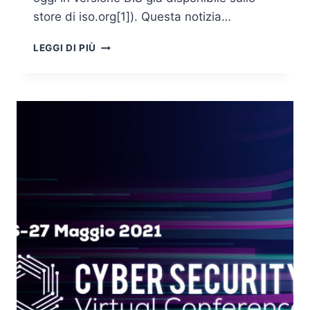
store di iso.org[1]). Questa notizia…
EVOLUZIONE
LEGGI DI PIÙ
E
CONFUSIONE
NELLA
FAMIGLIA
DELLE
NORME
ISO/IEC
27XXX