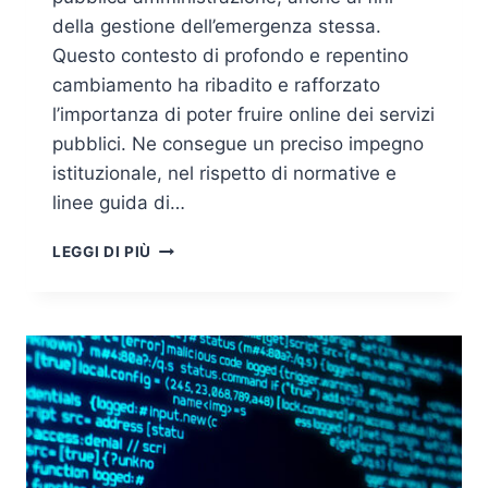
della gestione dell’emergenza stessa.
Questo contesto di profondo e repentino
cambiamento ha ribadito e rafforzato
l’importanza di poter fruire online dei servizi
pubblici. Ne consegue un preciso impegno
istituzionale, nel rispetto di normative e
linee guida di…
LA
LEGGI DI PIÙ
DISPONIBILITÀ
E
LA
CONTINUITÀ
DEI
SERVIZI
NELL’AMMINISTRAZIONE
PUBBLICA:
UN
PRECISO