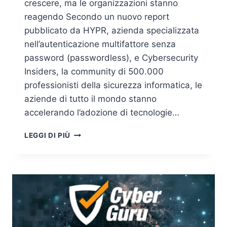
crescere, ma le organizzazioni stanno
reagendo Secondo un nuovo report
pubblicato da HYPR, azienda specializzata
nell’autenticazione multifattore senza
password (passwordless), e Cybersecurity
Insiders, la community di 500.000
professionisti della sicurezza informatica, le
aziende di tutto il mondo stanno
accelerando l’adozione di tecnologie…
NUOVO
LEGGI DI PIÙ
REPORT:
L’ADOZIONE
DELLA
SICUREZZA
PASSWORDLESS
DECOLLA
DURANTE
LA