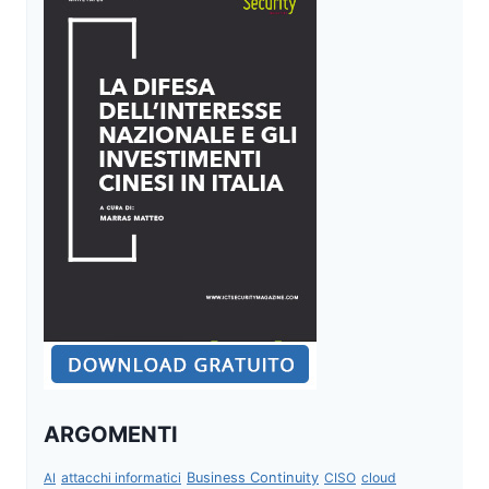
ARGOMENTI
attacchi informatici
Business Continuity
CISO
cloud
AI