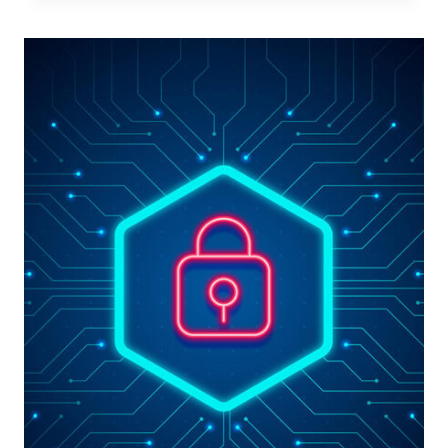
CYBER
SECURITY
AWARENESS
CHE
AGISCE
EFFICACEMENTE
SUL
FATTORE
UMANO