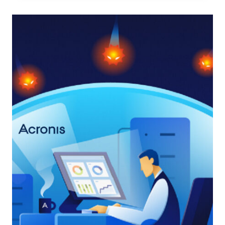
IMMUNITARIO
UMANO
HA
ISPIRATO
UN
NUOVO
APPROCCIO
ALLA
SICUREZZA
INFORMATICA