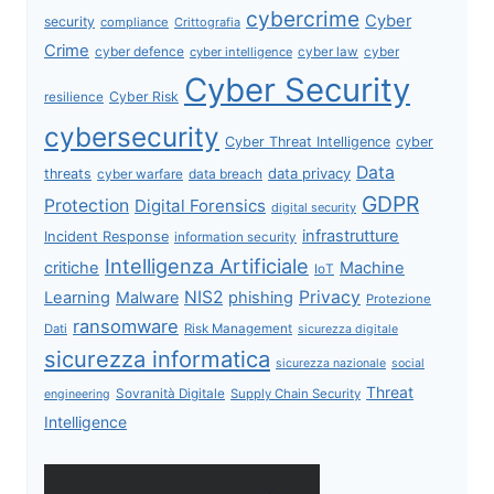
cybercrime
Cyber
security
compliance
Crittografia
Crime
cyber defence
cyber intelligence
cyber law
cyber
Cyber Security
Cyber Risk
resilience
cybersecurity
Cyber Threat Intelligence
cyber
Data
data privacy
threats
data breach
cyber warfare
GDPR
Protection
Digital Forensics
digital security
infrastrutture
Incident Response
information security
Intelligenza Artificiale
critiche
Machine
IoT
NIS2
Privacy
Learning
Malware
phishing
Protezione
ransomware
Dati
Risk Management
sicurezza digitale
sicurezza informatica
sicurezza nazionale
social
Threat
Sovranità Digitale
Supply Chain Security
engineering
Intelligence