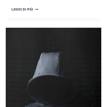
COME
LEGGI DI PIÙ
PREPARARSI
AL
FUTURO
DEL
LAVORO
DA
REMOTO