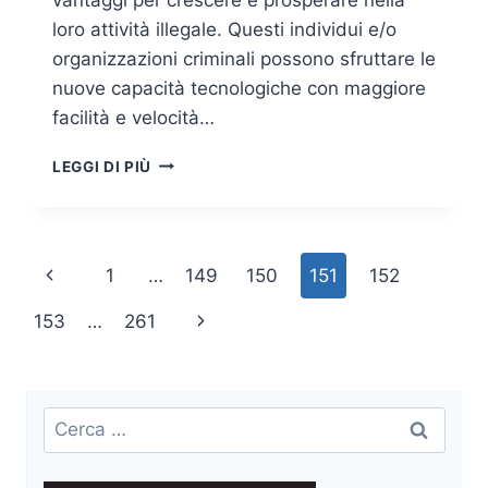
loro attività illegale. Questi individui e/o
organizzazioni criminali possono sfruttare le
nuove capacità tecnologiche con maggiore
facilità e velocità…
ECONOMIA
LEGGI DI PIÙ
ILLEGALE
E
CRIME
AS
Navigazione
Pagina
1
…
149
150
151
152
A
SERVICE
pagina
Precedente
Pagina
153
…
261
(CAAS)
successiva
Ricerca
per: