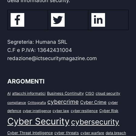
della information security.
Segreteria: Humana SRL
C.F e P.IVA: 13642431004
redazione@ictsecuritymagazine.com
ARGOMENTI
attacchi informatici
Business Continuity
CISO
cloud security
AI
cybercrime
Cyber Crime
cyber
compliance
Crittografia
defence
Cyber Risk
cyber intelligence
cyber law
cyber resilience
Cyber Security
cybersecurity
Cyber Threat Intelligence
cyber threats
data breach
cyber warfare