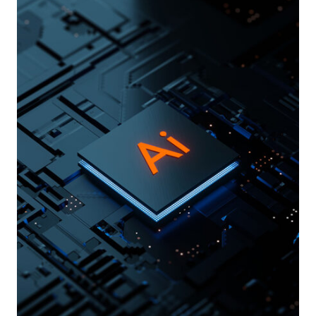
DI
MERCATO
NEL
SETTORE
DELL’EMAIL
SECURITY
&
COMPLIANCE