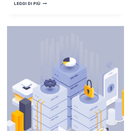
BREVE
LEGGI DI PIÙ
COMMENTO
ALLA
PROPOSTA
DI
REGOLAMENTO
UE
SULL’AI