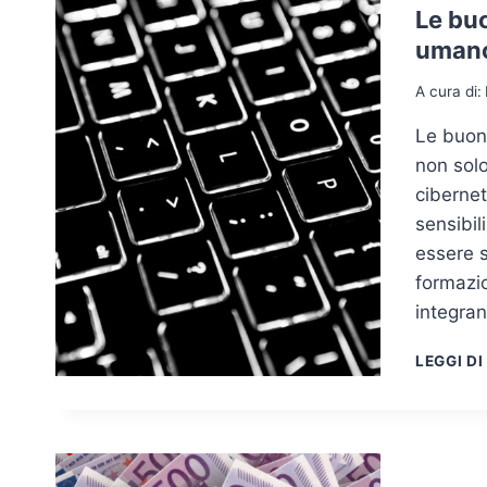
Le buo
umano
A cura di:
Le buone
non solo
cibernet
sensibil
essere s
formazi
integra
LEGGI DI