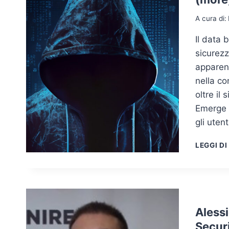
A cura di:
Il data 
sicurezz
apparent
nella c
oltre il
Emerge l
gli uten
LEGGI DI
Alessi
Secur