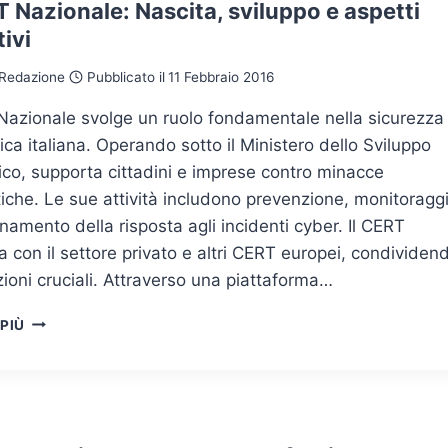
ATTRAVERSO
T Nazionale: Nascita, sviluppo e aspetti
LA
ivi
MAIL
E
Redazione
Pubblicato il
11 Febbraio 2016
ACCORGERSENE
QUANDO
Nazionale svolge un ruolo fondamentale nella sicurezza
È
ica italiana. Operando sotto il Ministero dello Sviluppo
TROPPO
TARDI
co, supporta cittadini e imprese contro minacce
iche. Le sue attività includono prevenzione, monitoragg
namento della risposta agli incidenti cyber. Il CERT
a con il settore privato e altri CERT europei, condividen
ioni cruciali. Attraverso una piattaforma…
IL
 PIÙ
CERT
NAZIONALE:
NASCITA,
SVILUPPO
E
ASPETTI