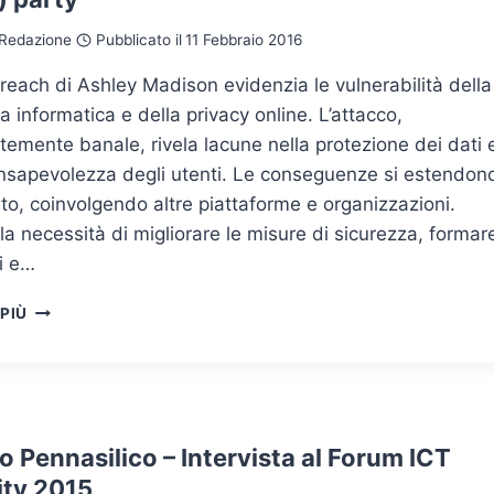
CI
COSTERÀ
Redazione
Pubblicato il
11 Febbraio 2016
L’INTERNET
OF
breach di Ashley Madison evidenzia le vulnerabilità della
THINGS…
a informatica e della privacy online. L’attacco,
emente banale, rivela lacune nella protezione dei dati 
onsapevolezza degli utenti. Le conseguenze si estendon
 sito, coinvolgendo altre piattaforme e organizzazioni.
a necessità di migliorare le misure di sicurezza, formar
ti e…
IMPARARE
 PIÙ
DA
ASHLEY
MADISON:
NO
SECURITY,
NO
o Pennasilico – Intervista al Forum ICT
(MORE)
ity 2015
PARTY