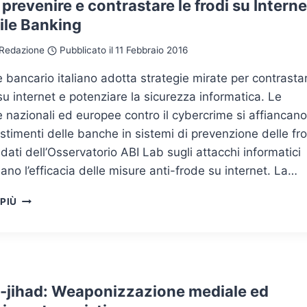
revenire e contrastare le frodi su Interne
OPERATIVI
ile Banking
Redazione
Pubblicato il
11 Febbraio 2016
re bancario italiano adotta strategie mirate per contrasta
 su internet e potenziare la sicurezza informatica. Le
ve nazionali ed europee contro il cybercrime si affiancano
estimenti delle banche in sistemi di prevenzione delle fro
I dati dell’Osservatorio ABI Lab sugli attacchi informatici
ano l’efficacia delle misure anti-frode su internet. La…
COME
 PIÙ
PREVENIRE
E
CONTRASTARE
LE
FRODI
SU
-jihad: Weaponizzazione mediale ed
INTERNET