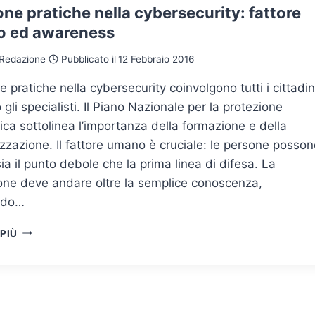
ne pratiche nella cybersecurity: fattore
 ed awareness
Redazione
Pubblicato il
12 Febbraio 2016
 pratiche nella cybersecurity coinvolgono tutti i cittadin
 gli specialisti. Il Piano Nazionale per la protezione
ica sottolinea l’importanza della formazione e della
izzazione. Il fattore umano è cruciale: le persone posso
ia il punto debole che la prima linea di difesa. La
one deve andare oltre la semplice conoscenza,
ndo…
LE
 PIÙ
BUONE
PRATICHE
NELLA
CYBERSECURITY:
FATTORE