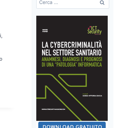
per:
i,
no