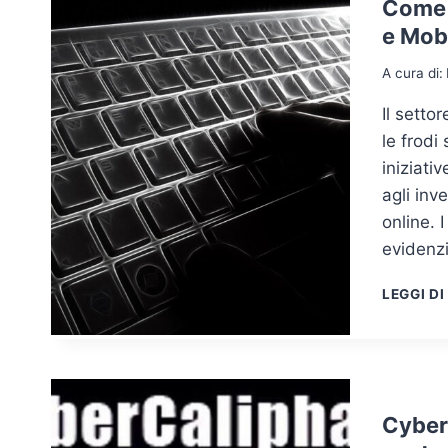
Come p
e Mob
A cura di:
Il setto
le frodi
iniziati
agli inv
online. 
evidenzi
LEGGI DI
Cyber