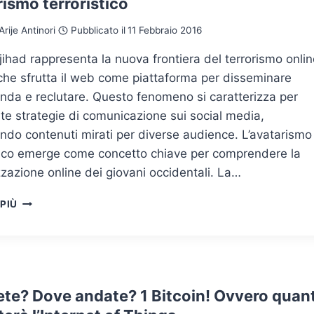
ismo terroristico
E
MOBILE
Arije Antinori
Pubblicato il
11 Febbraio 2016
BANKING
-jihad rappresenta la nuova frontiera del terrorismo onlin
 che sfrutta il web come piattaforma per disseminare
nda e reclutare. Questo fenomeno si caratterizza per
ate strategie di comunicazione sui social media,
do contenuti mirati per diverse audience. L’avatarismo
stico emerge come concetto chiave per comprendere la
zzazione online dei giovani occidentali. La…
CYBER-
 PIÙ
JIHAD:
WEAPONIZZAZIONE
MEDIALE
ED
AVATARISMO
TERRORISTICO
iete? Dove andate? 1 Bitcoin! Ovvero quan