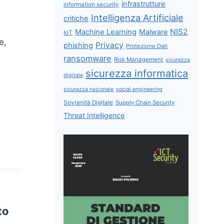
infrastrutture
information security
Intelligenza Artificiale
critiche
NIS2
Machine Learning
Malware
IoT
e,
Privacy
phishing
Protezione Dati
ransomware
Risk Management
sicurezza
sicurezza informatica
digitale
sicurezza nazionale
social engineering
Sovranità Digitale
Supply Chain Security
Threat Intelligence
to