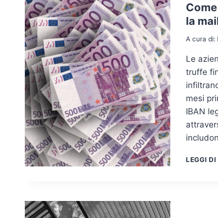
Come 
la mai
A cura di:
Le azien
truffe fi
infiltra
mesi pri
IBAN leg
attraver
includo
LEGGI DI