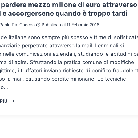
UMANO
perdere mezzo milione di euro attraverso
ED
l e accorgersene quando è troppo tardi
AWARENESS
Paolo Dal Checco
Pubblicato il
11 Febbraio 2016
de italiane sono sempre più spesso vittime di sofisticat
nanziarie perpetrate attraverso la mail. I criminali si
no nelle comunicazioni aziendali, studiando le abitudini p
ma di agire. Sfruttando la pratica comune di modifiche
ittime, i truffatori inviano richieste di bonifico fraudolen
so la mail, causando perdite milionarie. Le tecniche
no…
COME
 PIÙ
PERDERE
MEZZO
MILIONE
DI
EURO