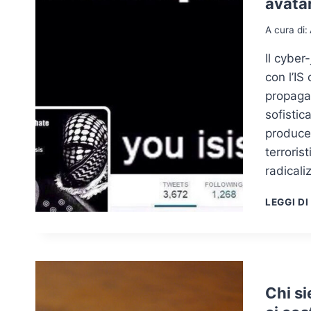
avatar
A cura di:
Il cyber
con l’IS
propaga
sofistic
producen
terrori
radicali
LEGGI DI
Chi s