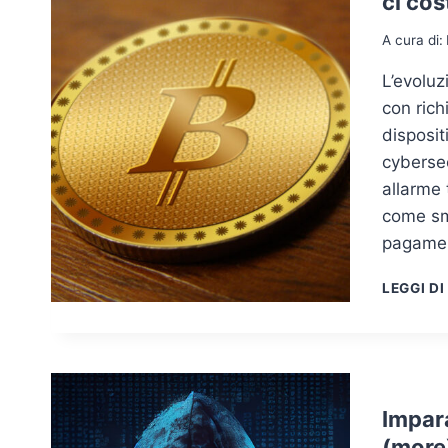
ci cos
A cura di:
L’evolu
con rich
disposit
cybersec
allarme 
come sma
pagame
LEGGI DI
Impar
(more