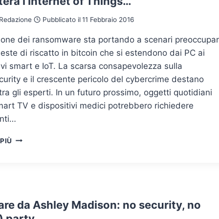
terà l’Internet of Things…
Redazione
Pubblicato il
11 Febbraio 2016
zione dei ransomware sta portando a scenari preoccupan
ieste di riscatto in bitcoin che si estendono dai PC ai
ivi smart e IoT. La scarsa consapevolezza sulla
urity e il crescente pericolo del cybercrime destano
tra gli esperti. In un futuro prossimo, oggetti quotidiani
rt TV e dispositivi medici potrebbero richiedere
nti…
CHI
 PIÙ
SIETE?
DOVE
ANDATE?
1
BITCOIN!
OVVERO
are da Ashley Madison: no security, no
QUANTO
) party