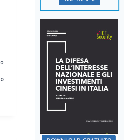
io
do