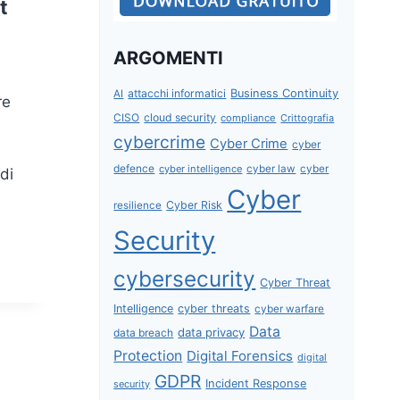
t
ARGOMENTI
attacchi informatici
Business Continuity
AI
re
CISO
cloud security
compliance
Crittografia
cybercrime
Cyber Crime
cyber
defence
cyber intelligence
cyber law
cyber
di
Cyber
Cyber Risk
resilience
Security
cybersecurity
Cyber Threat
Intelligence
cyber threats
cyber warfare
Data
data privacy
data breach
Protection
Digital Forensics
digital
GDPR
Incident Response
security