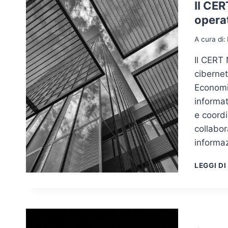
Il CER
operat
A cura di:
Il CERT 
cibernet
Economi
informat
e coordi
collabor
informaz
LEGGI DI