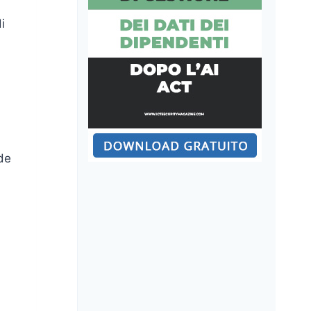
i
ede