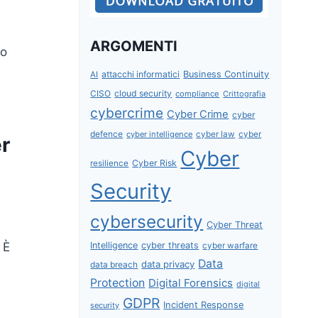
ARGOMENTI
so
attacchi informatici
Business Continuity
AI
CISO
cloud security
compliance
Crittografia
cybercrime
Cyber Crime
cyber
defence
cyber intelligence
cyber law
cyber
er
Cyber
Cyber Risk
resilience
Security
cybersecurity
Cyber Threat
Intelligence
cyber threats
 È
cyber warfare
Data
data privacy
data breach
Protection
Digital Forensics
digital
GDPR
Incident Response
security