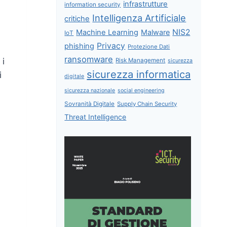
infrastrutture
information security
Intelligenza Artificiale
critiche
NIS2
Machine Learning
Malware
IoT
Privacy
phishing
Protezione Dati
ransomware
 i
Risk Management
sicurezza
sicurezza informatica
i
digitale
sicurezza nazionale
social engineering
Sovranità Digitale
Supply Chain Security
Threat Intelligence