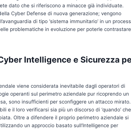
te dato che si riferiscono a minacce già individuate.
re della Cyber Defense di nuova generazione; vengono
ll’avanguardia di tipo ‘sistema immunitario’ in un proces
lle problematiche in evoluzione per poterle contrastare
 Cyber Intelligence e Sicurezza p
iendale viene considerata inevitabile dagli operatori di
logie operanti sul perimetro aziendale pur ricoprendo un
fesa, sono insufficienti per sconfiggere un attacco mirato.
ili e il loro verificarsi sia più un discorso di ‘quando’ che
iata. Oltre a difendere il proprio perimetro aziendale si
ilizzando un approccio basato sull’Intelligence per