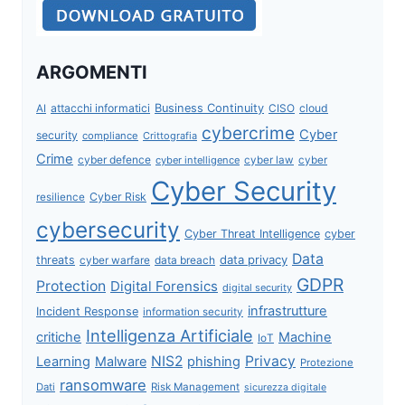
ARGOMENTI
attacchi informatici
Business Continuity
CISO
cloud
AI
cybercrime
Cyber
security
compliance
Crittografia
Crime
cyber defence
cyber intelligence
cyber law
cyber
Cyber Security
Cyber Risk
resilience
cybersecurity
Cyber Threat Intelligence
cyber
Data
data privacy
threats
data breach
cyber warfare
GDPR
Protection
Digital Forensics
digital security
infrastrutture
Incident Response
information security
Intelligenza Artificiale
critiche
Machine
IoT
NIS2
Privacy
Learning
Malware
phishing
Protezione
ransomware
Dati
Risk Management
sicurezza digitale