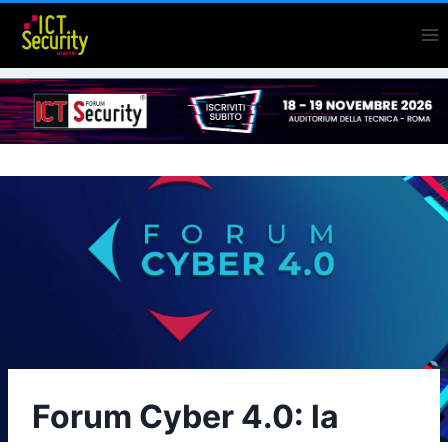
Salta
al
contenuto
Forum Cyber 4.0: la