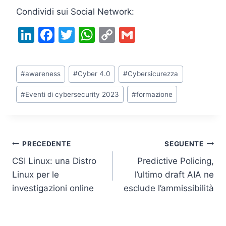
Condividi sui Social Network:
Li
F
T
W
C
G
n
a
w
h
o
m
k
c
itt
at
p
ai
Tag
#
awareness
#
Cyber 4.0
#
Cybersicurezza
e
e
er
s
y
l
articolo:
dI
b
A
Li
#
Eventi di cybersecurity 2023
#
formazione
n
o
p
n
o
p
k
k
Navigazione
PRECEDENTE
SEGUENTE
CSI Linux: una Distro
Predictive Policing,
articoli
Linux per le
l’ultimo draft AIA ne
investigazioni online
esclude l’ammissibilità