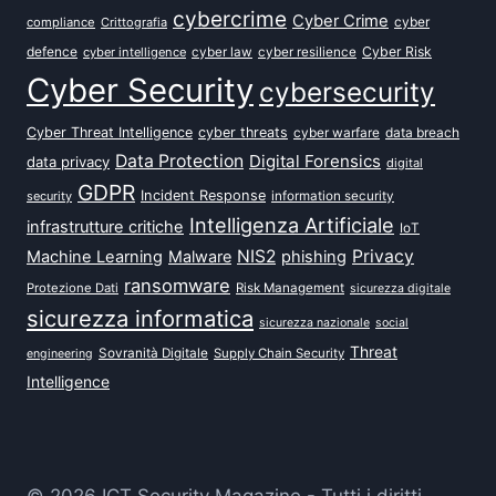
cybercrime
Cyber Crime
cyber
compliance
Crittografia
defence
Cyber Risk
cyber intelligence
cyber law
cyber resilience
Cyber Security
cybersecurity
Cyber Threat Intelligence
cyber threats
data breach
cyber warfare
Data Protection
Digital Forensics
data privacy
digital
GDPR
Incident Response
security
information security
Intelligenza Artificiale
infrastrutture critiche
IoT
NIS2
Privacy
Machine Learning
Malware
phishing
ransomware
Protezione Dati
Risk Management
sicurezza digitale
sicurezza informatica
sicurezza nazionale
social
Threat
Sovranità Digitale
Supply Chain Security
engineering
Intelligence