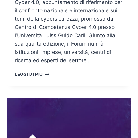
Cyber 4.0, appuntamento di riferimento per
il confronto nazionale e internazionale sui
temi della cybersicurezza, promosso dal
Centro di Competenza Cyber 4.0 presso
l’Università Luiss Guido Carli. Giunto alla
sua quarta edizione, il Forum riunirà
istituzioni, imprese, università, centri di
ricerca ed esperti del settore…
FORUM
LEGGI DI PIÙ
CYBER
4.0
2026:
ISTITUZIONI,
IMPRESE
E
RICERCA
A
CONFRONTO
SULLE