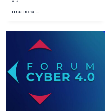
4.0…
CYBER
LEGGI DI PIÙ
4.0:
POLO
DELLA
SICUREZZA
INFORMATICA
GIÀ
PER
OLTRE
800
IMPRESE