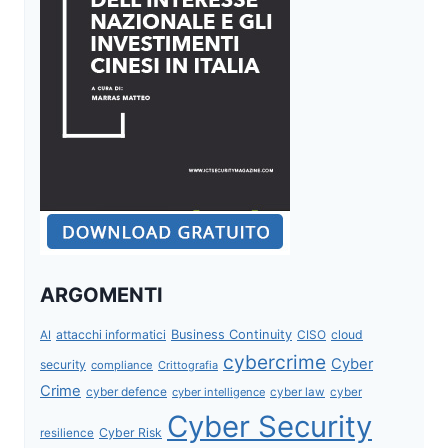
ARGOMENTI
attacchi informatici
Business Continuity
CISO
cloud
AI
cybercrime
Cyber
security
compliance
Crittografia
Crime
cyber defence
cyber intelligence
cyber law
cyber
Cyber Security
Cyber Risk
resilience