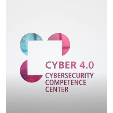
IL
3
E
4
GIUGNO
2024