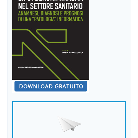
CON
I
LEADER
DELLA
CYBERSECURITY
PER
LE
IMPRESE
E
LA
RICERCA