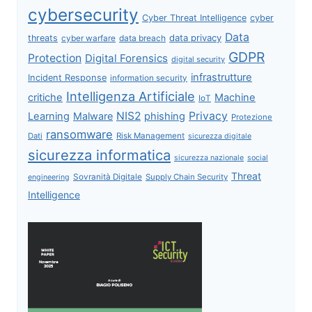
cybersecurity
Cyber Threat Intelligence
cyber
Data
data privacy
threats
data breach
cyber warfare
GDPR
Protection
Digital Forensics
digital security
infrastrutture
Incident Response
information security
Intelligenza Artificiale
critiche
Machine
IoT
NIS2
Privacy
Learning
Malware
phishing
Protezione
ransomware
Dati
Risk Management
sicurezza digitale
sicurezza informatica
sicurezza nazionale
social
Threat
Sovranità Digitale
Supply Chain Security
engineering
Intelligence