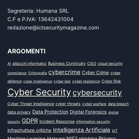
Segreteria: Humana SRL
C.F e P.IVA: 13642431004
redazione@ictsecuritymagazine.com
ARGOMENTI
attacchi informatici
Business Continuity
CISO
cloud security
AI
cybercrime
Cyber Crime
cyber
compliance
Crittografia
defence
Cyber Risk
cyber intelligence
cyber law
cyber resilience
Cyber Security
cybersecurity
Cyber Threat Intelligence
cyber threats
data breach
cyber warfare
Data Protection
Digital Forensics
data privacy
digital
GDPR
Incident Response
security
information security
Intelligenza Artificiale
infrastrutture critiche
IoT
NIS2
Privacy
Machine Learning
Malware
phishing