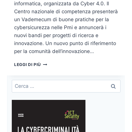
informatica, organizzata da Cyber 4.0. Il
Centro nazionale di competenza presenterà
un Vademecum di buone pratiche per la
cybersicurezza nelle Pmi e annuncerà i
nuovi bandi per progetti di ricerca e
innovazione. Un nuovo punto di riferimento
per la comunità dell’innovazione…
FORUM
LEGGI DI PIÙ
CYBER
4.0:
LA
Ricerca
PRIMA
per:
EDIZIONE
ALLA
SAPIENZA
IL
6-
7
GIUGNO