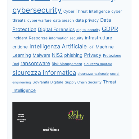
cybersecurity
Cyber Threat Intelligence
cyber
Data
data privacy
threats
data breach
cyber warfare
GDPR
Protection
Digital Forensics
digital security
infrastrutture
Incident Response
information security
Intelligenza Artificiale
critiche
Machine
IoT
NIS2
Privacy
Learning
Malware
phishing
Protezione
ransomware
Dati
Risk Management
sicurezza digitale
sicurezza informatica
sicurezza nazionale
social
Threat
Sovranità Digitale
Supply Chain Security
engineering
Intelligence