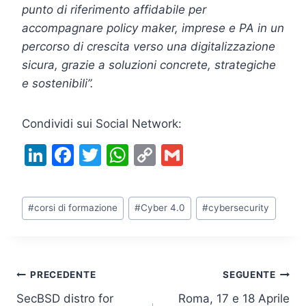
punto di riferimento affidabile per
accompagnare policy maker, imprese e PA in un
percorso di crescita verso una digitalizzazione
sicura, grazie a soluzioni concrete, strategiche
e sostenibili”.
Condividi sui Social Network:
Li
F
T
W
C
G
n
a
w
h
o
m
k
c
itt
at
p
ai
Tag
#
corsi di formazione
#
Cyber 4.0
#
cybersecurity
e
e
er
s
y
l
articolo:
dI
b
A
Li
n
o
p
n
Navigazione
PRECEDENTE
SEGUENTE
o
p
k
SecBSD distro for
Roma, 17 e 18 Aprile