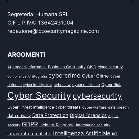
Segreteria: Humana SRL
C.F e P.IVA: 13642431004
redazione@ictsecuritymagazine.com
ARGOMENTI
attacchi informatici
Business Continuity
CISO
cloud security
AI
cybercrime
Cyber Crime
cyber
compliance
Crittografia
defence
Cyber Risk
cyber intelligence
cyber law
cyber resilience
Cyber Security
cybersecurity
Cyber Threat Intelligence
cyber threats
data breach
cyber warfare
Data Protection
Digital Forensics
data privacy
digital
GDPR
Incident Response
security
information security
Intelligenza Artificiale
infrastrutture critiche
IoT