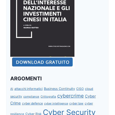
ARGOMENTI
attacchi informatici
Business Continuity
CISO
cloud
AI
cybercrime
Cyber
security
compliance
Crittografia
Crime
cyber defence
cyber intelligence
cyber law
cyber
Cyber Security
Cyber Risk
resilience