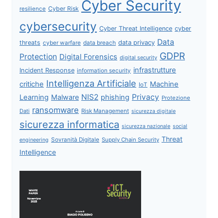
Cyber Security
Cyber Risk
resilience
cybersecurity
Cyber Threat Intelligence
cyber
Data
data privacy
threats
data breach
cyber warfare
GDPR
Protection
Digital Forensics
digital security
infrastrutture
Incident Response
information security
Intelligenza Artificiale
critiche
Machine
IoT
NIS2
Privacy
Learning
Malware
phishing
Protezione
ransomware
Dati
Risk Management
sicurezza digitale
sicurezza informatica
sicurezza nazionale
social
Threat
Sovranità Digitale
Supply Chain Security
engineering
Intelligence