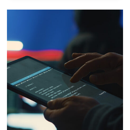
SOFTWARE
DI
DIGITAL
FORENSICS
DIRETTAMENTE
GESTITI
E
CONTROLLATI
DALLO
STATO