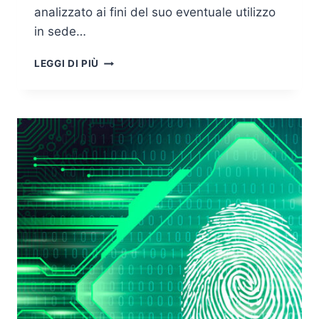
analizzato ai fini del suo eventuale utilizzo
in sede…
ATTIVITÀ
LEGGI DI PIÙ
DI
SOPRALLUOGO
GIUDIZIARIO
IN
CASO
DI
INDAGINI
SU
SISTEMI
INFORMATICI