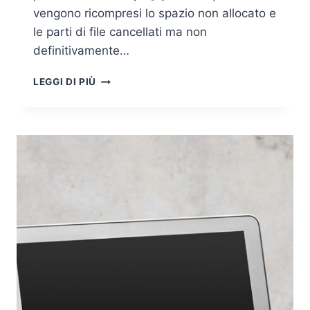
vengono ricompresi lo spazio non allocato e
le parti di file cancellati ma non
definitivamente…
DIGITAL
LEGGI DI PIÙ
FORENSICS
E
CYBER
SECURITY:
CASO
CELLEBRITE
UFED
VS
SIGNAL