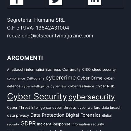
Segreteria: Humana SRL
C.F e P.IVA: 13642431004
redazione@ictsecuritymagazine.com
ARGOMENTI
attacchi informatici
Business Continuity
CISO
cloud security
AI
cybercrime
Cyber Crime
cyber
compliance
Crittografia
defence
Cyber Risk
cyber intelligence
cyber law
cyber resilience
Cyber Security
cybersecurity
Cyber Threat Intelligence
cyber threats
data breach
cyber warfare
Data Protection
Digital Forensics
data privacy
digital
GDPR
Incident Response
security
information security