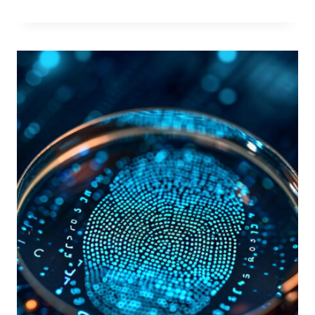
DI
DIGITAL
FORENSICS
E
DIRITTO
DI
DIFESA