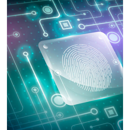
COPIA
BIT
A
BIT
E
FUNZIONE
DI
HASH