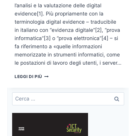
l’analisi e la valutazione delle digital
evidence[1]. Più propriamente con la
terminologia digital evidence – traducibile
in italiano con “evidenza digitale”[2], “prova
informatica”[3] o “prova elettronica”[4] – si
fa riferimento a «quelle informazioni
memorizzate in strumenti informatici, come
le postazioni di lavoro degli utenti, i server…
IL
LEGGI DI PIÙ
CONCETTO
DI
DIGITAL
Ricerca
EVIDENCE
per:
E
LA
SUA
CLASSIFICAZIONE
COME