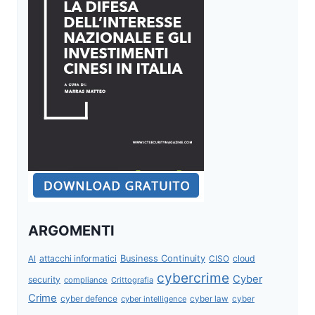
ARGOMENTI
attacchi informatici
Business Continuity
CISO
cloud
AI
cybercrime
Cyber
security
compliance
Crittografia
Crime
cyber defence
cyber intelligence
cyber law
cyber