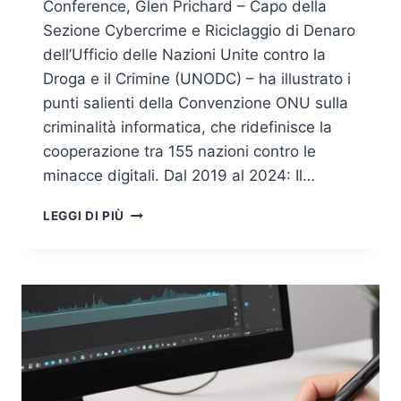
Conference, Glen Prichard – Capo della
Sezione Cybercrime e Riciclaggio di Denaro
dell’Ufficio delle Nazioni Unite contro la
Droga e il Crimine (UNODC) – ha illustrato i
punti salienti della Convenzione ONU sulla
criminalità informatica, che ridefinisce la
cooperazione tra 155 nazioni contro le
minacce digitali. Dal 2019 al 2024: Il…
LA
LEGGI DI PIÙ
NUOVA
CONVENZIONE
ONU
CONTRO
IL
CYBERCRIME:
UN
PASSO
STORICO
NELLA