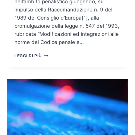
nell’ambito penalistico giungendo, su
impulso della Raccomandazione n. 9 del
1989 del Consiglio d’Europa[1], alla
promulgazione della legge n. 547 del 1993,
rubricata “Modificazioni ed integrazioni alle
norme del Codice penale e…
DISCIPLINA
LEGGI DI PIÙ
NAZIONALE
ALLA
LUCE
DELLA
LEGGE
N.
48
DEL
2008:
BEST
PRACTICES
E