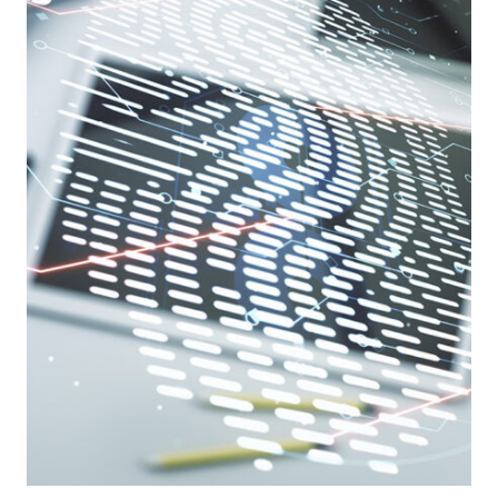
SENTENZA
DI
PRIMO
GRADO
SUL
CASO
DI
GARLASCO