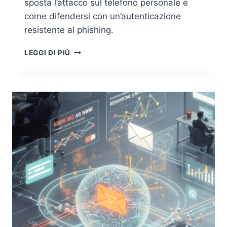
sposta l’attacco sul telefono personale e
come difendersi con un’autenticazione
resistente al phishing.
QUISHING:
LEGGI DI PIÙ
IL
QR
CODE
CHE
SCAVALCA
LA
SICUREZZA
EMAIL