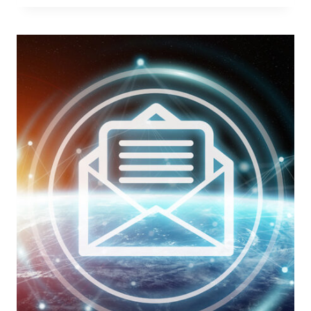
UNA
MAIL,
EMAIL
SECURE
GATEWAY
E
RELATIVO
MAIL
FLOW