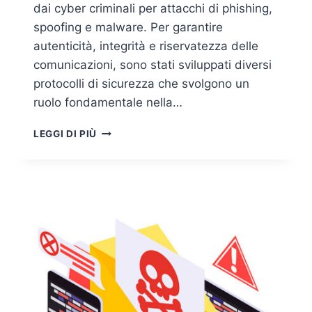
dai cyber criminali per attacchi di phishing,
spoofing e malware. Per garantire
autenticità, integrità e riservatezza delle
comunicazioni, sono stati sviluppati diversi
protocolli di sicurezza che svolgono un
ruolo fondamentale nella…
EMAIL
LEGGI DI PIÙ
SECURITY:
I
PROTOCOLLI
DI
SICUREZZA
CHE
GARANTISCONO
L’AUTENTICITÀ,
L’INTEGRITÀ
E
LA
RISERVATEZZA