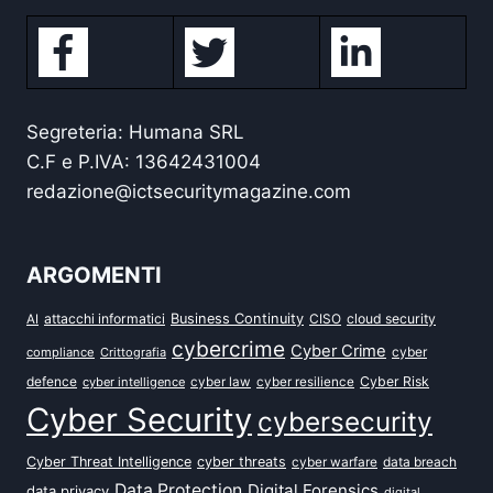
Segreteria: Humana SRL
C.F e P.IVA: 13642431004
redazione@ictsecuritymagazine.com
ARGOMENTI
attacchi informatici
Business Continuity
CISO
cloud security
AI
cybercrime
Cyber Crime
cyber
compliance
Crittografia
defence
Cyber Risk
cyber intelligence
cyber law
cyber resilience
Cyber Security
cybersecurity
Cyber Threat Intelligence
cyber threats
data breach
cyber warfare
Data Protection
Digital Forensics
data privacy
digital