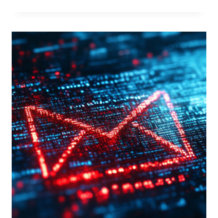
PER
PREVENIRE
IL
PHISHING
NELLE
PICCOLE
IMPRESE:
UN
APPROCCIO
SISTEMATICO
ALLA
SICUREZZA
INFORMATICA