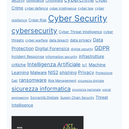
Cyber
security
compliance
Crittografia
Crime
cyber defence
cyber intelligence
cyber law
cyber
Cyber Security
Cyber Risk
resilience
cybersecurity
Cyber Threat Intelligence
cyber
Data
data privacy
threats
data breach
cyber warfare
GDPR
Protection
Digital Forensics
digital security
infrastrutture
Incident Response
information security
Intelligenza Artificiale
critiche
Machine
IoT
NIS2
Privacy
Learning
Malware
phishing
Protezione
ransomware
Dati
Risk Management
sicurezza digitale
sicurezza informatica
sicurezza nazionale
social
Threat
Sovranità Digitale
Supply Chain Security
engineering
Intelligence