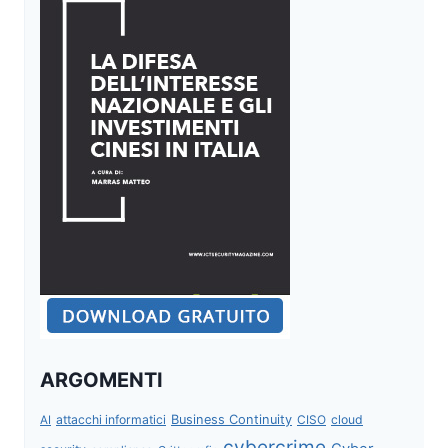
ARGOMENTI
attacchi informatici
Business Continuity
CISO
cloud
AI
cybercrime