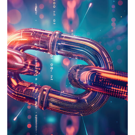
VEICOLATI
TRAMITE
EMAIL
E
PRATICHE
DI
SICUREZZA