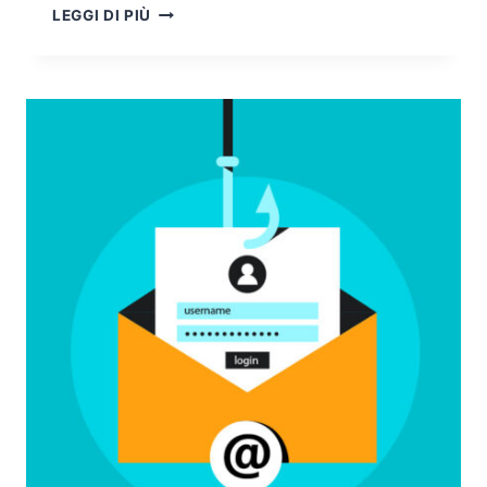
EMAIL
LEGGI DI PIÙ
SECURITY:
CYBER
KILL
CHAIN
COME
MODELLO
DI
DIFESA