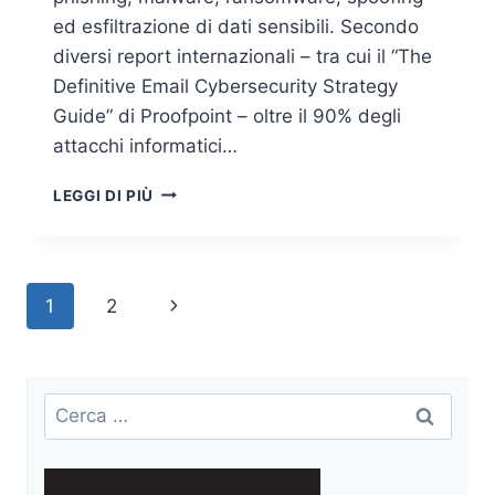
ed esfiltrazione di dati sensibili. Secondo
diversi report internazionali – tra cui il “The
Definitive Email Cybersecurity Strategy
Guide” di Proofpoint – oltre il 90% degli
attacchi informatici…
EMAIL
LEGGI DI PIÙ
SECURITY:
SOCIAL
ENGINEERING
E
Navigazione
Pagina
1
2
THREAT
INTELLIGENCE
pagina
successiva
Ricerca
per: