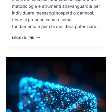
metodologie e strumenti all’avanguardia per
individuare messaggi sospetti o dannosi. Il
testo si propone come risorsa
fondamentale per chi desidera potenziare…
EMAIL
LEGGI DI PIÙ
FORENSICS:
STUDIO
DI
EMAIL
MALEVOLA
E
PRINCIPALI
TOOL
DI
ANALISI