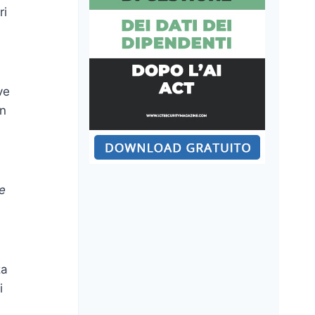
ri
ve
un
le
za
i