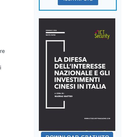
ore
i