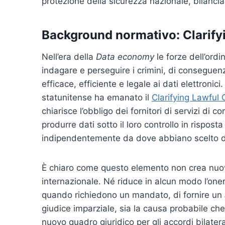
protezione della sicurezza nazionale, bilanciand
Background normativo: Clarify
Nell’era della
Data economy
le forze dell’ordi
indagare e perseguire i crimini, di conseguenz
efficace, efficiente e legale ai dati elettronic
statunitense ha emanato il
Clarifying Lawful
chiarisce l’obbligo dei fornitori di servizi di c
produrre dati sotto il loro controllo in rispos
indipendentemente da dove abbiano scelto di 
È chiaro come questo elemento non crea nuovi r
internazionale. Né riduce in alcun modo l’oner
quando richiedono un mandato, di fornire un
giudice imparziale, sia la causa probabile che 
nuovo quadro giuridico per gli accordi bilateral