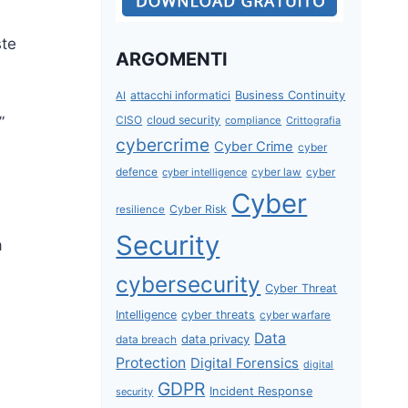
ste
ARGOMENTI
attacchi informatici
Business Continuity
AI
CISO
cloud security
”
compliance
Crittografia
cybercrime
Cyber Crime
cyber
defence
cyber intelligence
cyber law
cyber
Cyber
Cyber Risk
resilience
Security
a
cybersecurity
Cyber Threat
Intelligence
cyber threats
cyber warfare
Data
data privacy
data breach
Protection
Digital Forensics
digital
GDPR
Incident Response
security