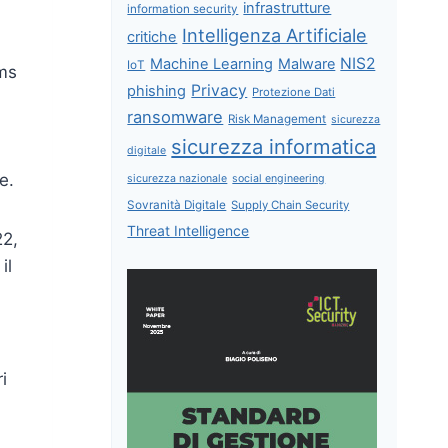
infrastrutture
information security
Intelligenza Artificiale
critiche
NIS2
Machine Learning
Malware
IoT
ems
Privacy
phishing
Protezione Dati
ransomware
Risk Management
sicurezza
sicurezza informatica
digitale
e.
sicurezza nazionale
social engineering
Sovranità Digitale
Supply Chain Security
Threat Intelligence
22,
il
i