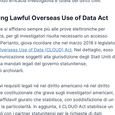
o efficacia investigativa e tutela dei diritti civili.
ing Lawful Overseas Use of Data Act
ne si affidano sempre più alle prove elettroniche per
a, per gli investigatori risulta necessario un accesso
i. Pertanto, giova ricordare che nel marzo 2018 il legislat
 Overseas Use of Data (CLOUD) Act
. Nel dettaglio, esso
omunicazione soggetti alla giurisdizione degli Stati Uniti d
ta a mandati legali del governo statunitense,
archiviarli.
equisiti legali né nel diritto americano né nel diritto
e costituzionale che grava sugli investigatori americani,
affidavit
giurato che stabilisca, con soddisfazione di un
la particolarità. In aggiunta, il CLOUD Act stabilisce un
i con i partner statunitensi per le richieste di dati