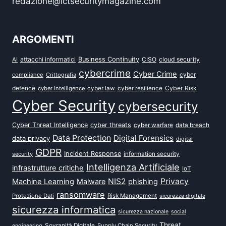
redazione@ictsecuritymagazine.com
ARGOMENTI
attacchi informatici
Business Continuity
CISO
cloud security
AI
cybercrime
Cyber Crime
cyber
compliance
Crittografia
defence
Cyber Risk
cyber intelligence
cyber law
cyber resilience
Cyber Security
cybersecurity
Cyber Threat Intelligence
cyber threats
data breach
cyber warfare
Data Protection
Digital Forensics
data privacy
digital
GDPR
Incident Response
security
information security
Intelligenza Artificiale
infrastrutture critiche
IoT
NIS2
Privacy
Machine Learning
Malware
phishing
ransomware
Protezione Dati
Risk Management
sicurezza digitale
sicurezza informatica
sicurezza nazionale
social
Threat
Sovranità Digitale
Supply Chain Security
engineering