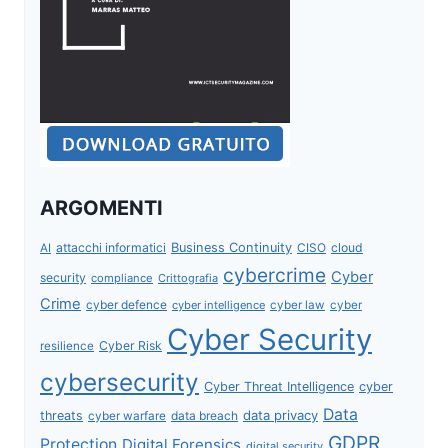
ARGOMENTI
attacchi informatici
Business Continuity
CISO
cloud
AI
cybercrime
Cyber
security
compliance
Crittografia
Crime
cyber defence
cyber intelligence
cyber law
cyber
Cyber Security
Cyber Risk
resilience
cybersecurity
Cyber Threat Intelligence
cyber
Data
data privacy
threats
data breach
cyber warfare
GDPR
Protection
Digital Forensics
digital security