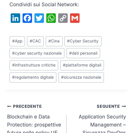
Condividi sui Social Network:
Li
F
T
W
C
G
n
a
w
h
o
m
k
c
itt
at
p
ai
Tag
#
App
#
CAC
#
Cina
#
Cyber Security
e
e
er
s
y
l
articolo:
dI
b
A
Li
#
cyber security nazionale
#
dati personali
n
o
p
n
#
infrastrutture critiche
#
piattaforme digitali
o
p
k
#
regolamento digitale
#
sicurezza nazionale
k
Navigazione
PRECEDENTE
SEGUENTE
Blockchain e Data
Application Security
articoli
Protection: prospettive
Management –
future nelle policy UE
Sicurezza DevOps