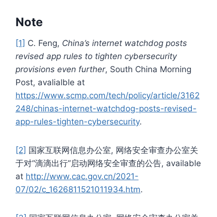
Note
[1]
C. Feng,
China’s internet watchdog posts
revised app rules to tighten cybersecurity
provisions even further
, South China Morning
Post, avalialble at
https://www.scmp.com/tech/policy/article/3162
248/chinas-internet-watchdog-posts-revised-
app-rules-tighten-cybersecurity
.
[2]
国家互联网信息办公室, 网络安全审查办公室关
于对“滴滴出行”启动网络安全审查的公告, available
at
http://www.cac.gov.cn/2021-
07/02/c_1626811521011934.htm
.