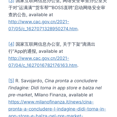
[3]
国家互联网信息办公室, 网络安全审查办公室关
于对“运满满”“货车帮”“BOSS直聘”启动网络安全审
查的公告, available at
http://www.cac.gov.cn/2021-
07/05/c_1627071328950274.htm
.
[4]
国家互联网信息办公室, 关于下架“滴滴出
行”App的通报, available at
http://www.cac.gov.cn/2021-
07/04/c_1627016782176163.htm
.
[5]
R. Savojardo,
Cina pronta a concludere
l’indagine: Didi torna in app store e balza nel
pre-market
, Milano Finanza, available at
https://www.milanofinanza.it/news/cina-
pronta-a-concludere-l-indagine-didi-torna-in-
app-store-e-balza-nel-pre-market-