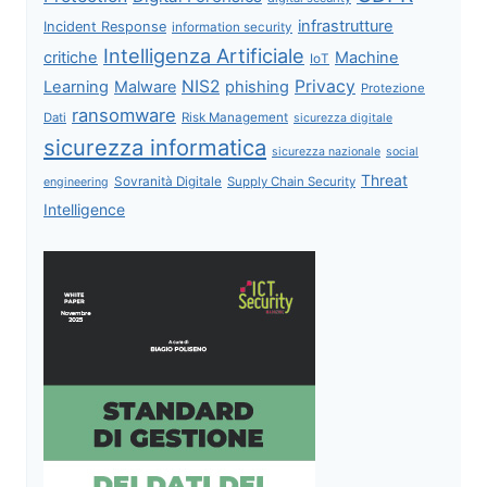
infrastrutture
Incident Response
information security
Intelligenza Artificiale
critiche
Machine
IoT
NIS2
Privacy
Learning
Malware
phishing
Protezione
ransomware
Dati
Risk Management
sicurezza digitale
sicurezza informatica
sicurezza nazionale
social
Threat
Sovranità Digitale
Supply Chain Security
engineering
Intelligence