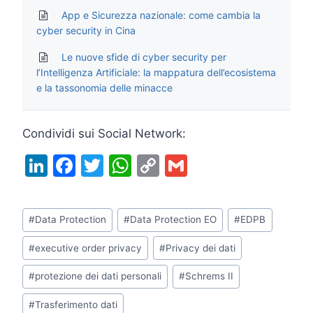
App e Sicurezza nazionale: come cambia la
cyber security in Cina
Le nuove sfide di cyber security per
l’Intelligenza Artificiale: la mappatura dell’ecosistema
e la tassonomia delle minacce
Condividi sui Social Network:
Li
F
T
W
C
G
n
a
w
h
o
m
k
c
itt
at
p
ai
Tag
#
Data Protection
#
Data Protection EO
#
EDPB
e
e
er
s
y
l
articolo:
dI
b
A
Li
#
executive order privacy
#
Privacy dei dati
n
o
p
n
#
protezione dei dati personali
#
Schrems II
o
p
k
#
Trasferimento dati