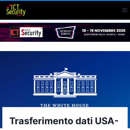
Salta
al
contenuto
Trasferimento dati USA-