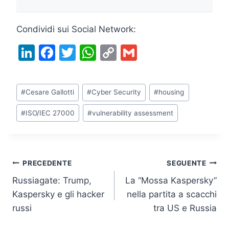
Condividi sui Social Network:
Li
F
T
W
C
G
n
a
w
h
o
m
k
c
itt
at
p
ai
Tag
#
Cesare Gallotti
#
Cyber Security
#
housing
e
e
er
s
y
l
articolo:
dI
b
A
Li
#
ISO/IEC 27000
#
vulnerability assessment
n
o
p
n
o
p
k
k
Navigazione
PRECEDENTE
SEGUENTE
Russiagate: Trump,
La “Mossa Kaspersky”
articoli
Kaspersky e gli hacker
nella partita a scacchi
russi
tra US e Russia