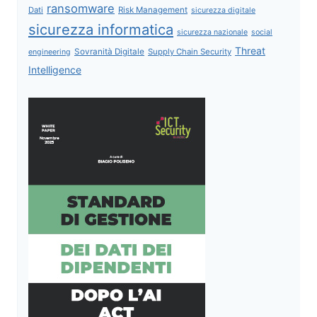
ransomware
Dati
Risk Management
sicurezza digitale
sicurezza informatica
sicurezza nazionale
social
Threat
Sovranità Digitale
Supply Chain Security
engineering
Intelligence