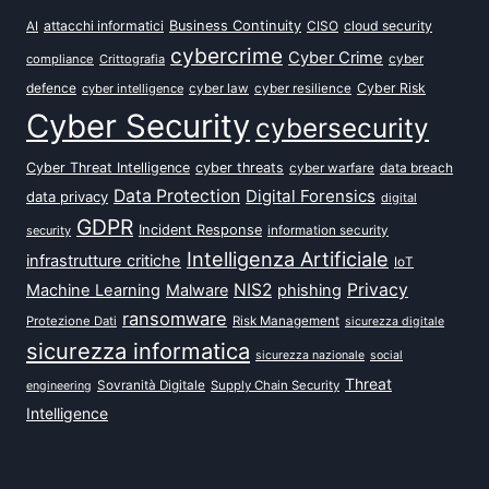
attacchi informatici
Business Continuity
CISO
cloud security
AI
cybercrime
Cyber Crime
cyber
compliance
Crittografia
defence
Cyber Risk
cyber intelligence
cyber law
cyber resilience
Cyber Security
cybersecurity
Cyber Threat Intelligence
cyber threats
data breach
cyber warfare
Data Protection
Digital Forensics
data privacy
digital
GDPR
Incident Response
security
information security
Intelligenza Artificiale
infrastrutture critiche
IoT
NIS2
Privacy
Machine Learning
Malware
phishing
ransomware
Protezione Dati
Risk Management
sicurezza digitale
sicurezza informatica
sicurezza nazionale
social
Threat
Sovranità Digitale
Supply Chain Security
engineering
Intelligence