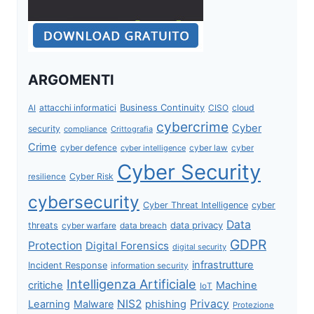
ARGOMENTI
attacchi informatici
Business Continuity
CISO
cloud
AI
cybercrime
Cyber
security
compliance
Crittografia
Crime
cyber defence
cyber intelligence
cyber law
cyber
Cyber Security
Cyber Risk
resilience
cybersecurity
Cyber Threat Intelligence
cyber
Data
data privacy
threats
data breach
cyber warfare
GDPR
Protection
Digital Forensics
digital security
infrastrutture
Incident Response
information security
Intelligenza Artificiale
critiche
Machine
IoT
NIS2
Privacy
Learning
Malware
phishing
Protezione