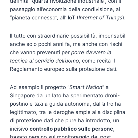
definita “quarta rivoluzione industriale”, con il
passaggio all’economia della condivisione, al
“pianeta connesso”, all’ IoT (
Internet of Things
).
Il tutto con straordinarie possibilità, impensabili
anche solo pochi anni fa, ma anche con rischi
che vanno prevenuti per
porre davvero la
tecnica al servizio dell’uomo
, come recita il
Regolamento europeo sulla protezione dati.
Ad esempio il progetto “
Smart Nation
” a
Singapore da un lato ha sperimentato droni-
postino e taxi a guida autonoma, dall’altro ha
legittimato, tra le deroghe ampie alla disciplina
di protezione dati che pure ha introdotto, un
incisivo
controllo pubblico sulle persone
,
basato persino sul monitoraggio dei post