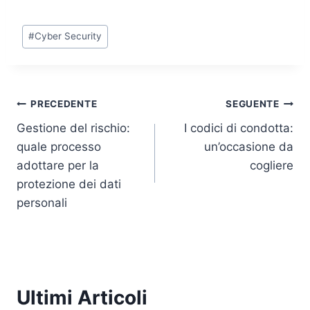
n
a
w
h
o
m
k
c
itt
at
p
ai
Tag
#
Cyber Security
e
e
er
s
y
l
articolo:
dI
b
A
Li
n
o
p
n
Navigazione
PRECEDENTE
SEGUENTE
o
p
k
Gestione del rischio:
I codici di condotta:
k
articoli
quale processo
un’occasione da
adottare per la
cogliere
protezione dei dati
personali
Ultimi Articoli