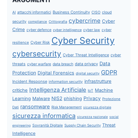
attacchi informatici
Business Continuity
CISO
cloud
AI
cybercrime
Cyber
security
compliance
Crittografia
Crime
cyber defence
cyber intelligence
cyber law
cyber
Cyber Security
Cyber Risk
resilience
cybersecurity
Cyber Threat Intelligence
cyber
Data
data privacy
threats
data breach
cyber warfare
GDPR
Protection
Digital Forensics
digital security
infrastrutture
Incident Response
information security
Intelligenza Artificiale
critiche
Machine
IoT
NIS2
Privacy
Learning
Malware
phishing
Protezione
ransomware
Dati
Risk Management
sicurezza digitale
sicurezza informatica
sicurezza nazionale
social
Threat
Sovranità Digitale
Supply Chain Security
engineering
Intelligence