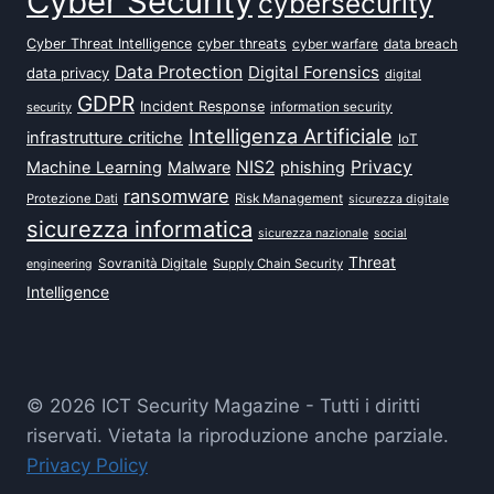
Cyber Security
cybersecurity
Cyber Threat Intelligence
cyber threats
data breach
cyber warfare
Data Protection
Digital Forensics
data privacy
digital
GDPR
Incident Response
security
information security
Intelligenza Artificiale
infrastrutture critiche
IoT
NIS2
Privacy
Machine Learning
Malware
phishing
ransomware
Protezione Dati
Risk Management
sicurezza digitale
sicurezza informatica
sicurezza nazionale
social
Threat
Sovranità Digitale
Supply Chain Security
engineering
Intelligence
© 2026 ICT Security Magazine - Tutti i diritti
riservati. Vietata la riproduzione anche parziale.
Privacy Policy