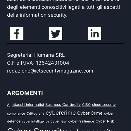
degli elementi conoscitivi legati a tutti gli aspetti
della information security.
Segreteria: Humana SRL
C.F e P.IVA: 13642431004
redazione@ictsecuritymagazine.com
ARGOMENTI
attacchi informatici
Business Continuity
CISO
cloud security
AI
cybercrime
Cyber Crime
cyber
compliance
Crittografia
defence
Cyber Risk
cyber intelligence
cyber law
cyber resilience