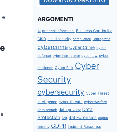
i e
ARGOMENTI
attacchi informatici
Business Continuity
AI
CISO
cloud security
compliance
Crittografia
ie
cybercrime
Cyber Crime
cyber
defence
cyber intelligence
cyber law
cyber
Cyber
Cyber Risk
resilience
Security
cybersecurity
Cyber Threat
Intelligence
cyber threats
cyber warfare
Data
data privacy
data breach
se
Protection
Digital Forensics
digital
GDPR
Incident Response
security