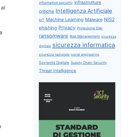
infrastrutture
information security
 al
Intelligenza Artificiale
critiche
NIS2
Machine Learning
Malware
IoT
Privacy
phishing
Protezione Dati
a
ransomware
Risk Management
sicurezza
sicurezza informatica
digitale
sicurezza nazionale
social engineering
Sovranità Digitale
Supply Chain Security
Threat Intelligence
n