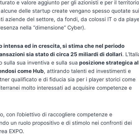
ato e valore aggiunto per gli azionisti e per il territori
me alcune delle startup create vengano spesso quotate su
ti aziende del settore, da fondi, da colossi IT o da play
presenza nella “dimensione” Cyber).
o intensa ed in crescita, si stima che nel periodo
ansazioni sia stato di circa 25 miliardi di dollari
. L’Itali
 sulla sua inventiva e sulla sua
posizione strategica al
nendosi come Hub
, attirando talenti ed investimenti e
er qualificato e di fiducia sia per i player storici come
iterranei molto interessati ad acquisire competenze e
 con l’obiettivo di raccogliere competenze e
ndo un ruolo propositivo e di stimolo nei confronti dei
’Area EXPO.