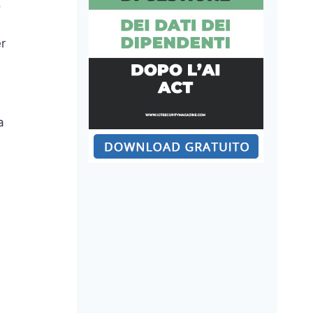
o
i
er
a