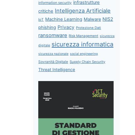
infrastrutture
information security
Intelligenza Artificiale
critiche
NIS2
Machine Learning
Malware
IoT
Privacy
phishing
Protezione Dati
ransomware
Risk Management
sicurezza
sicurezza informatica
digitale
sicurezza nazionale
social engineering
Sovranità Digitale
Supply Chain Security
Threat Intelligence