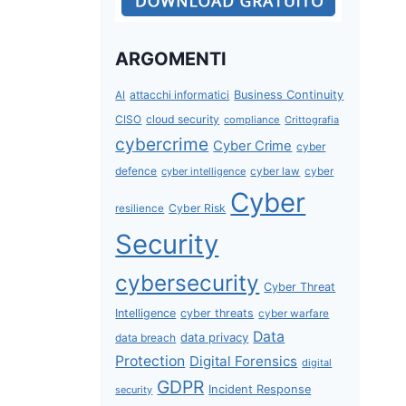
ARGOMENTI
attacchi informatici
Business Continuity
AI
CISO
cloud security
compliance
Crittografia
cybercrime
Cyber Crime
cyber
defence
cyber intelligence
cyber law
cyber
Cyber
Cyber Risk
resilience
Security
cybersecurity
Cyber Threat
Intelligence
cyber threats
cyber warfare
Data
data privacy
data breach
Protection
Digital Forensics
digital
GDPR
Incident Response
security