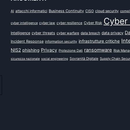
attacchi informatici
Business Continuity
CISO
cloud security
AI
compl
Cyber 
Cyber Risk
cyber intelligence
cyber law
cyber resilience
Da
data privacy
Intelligence
cyber threats
data breach
cyber warfare
Int
infrastrutture critiche
Incident Response
information security
ransomware
NIS2
Privacy
phishing
Protezione Dati
Risk Man
Sovranità Digitale
Supply Chain Secur
sicurezza nazionale
social engineering