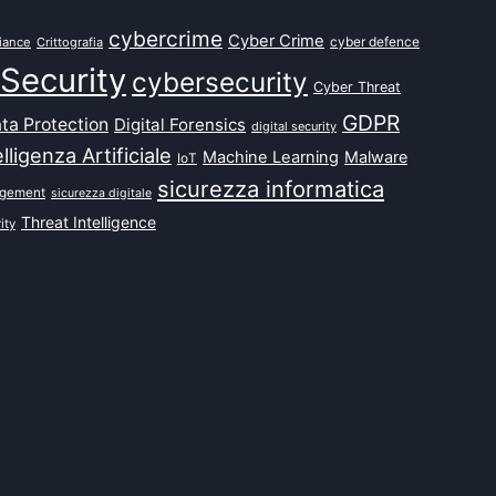
cybercrime
Cyber Crime
cyber defence
iance
Crittografia
Security
cybersecurity
Cyber Threat
GDPR
ta Protection
Digital Forensics
digital security
elligenza Artificiale
Machine Learning
Malware
IoT
sicurezza informatica
agement
sicurezza digitale
Threat Intelligence
ity