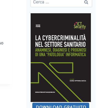
per:
so