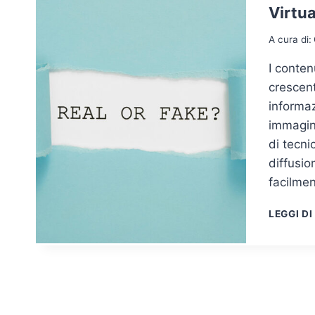
Virtua
A cura di:
I conten
crescent
informaz
immagini
di tecni
diffusio
facilmen
LEGGI DI