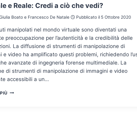
le e Reale: Credi a ciò che vedi?
Giulia Boato e Francesco De Natale
Pubblicato il
5 Ottobre 2020
uti manipolati nel mondo virtuale sono diventati una
e preoccupazione per l’autenticità e la credibilità delle
ioni. La diffusione di strumenti di manipolazione di
 e video ha amplificato questi problemi, richiedendo l’u
che avanzate di ingegneria forense multimediale. La
ne di strumenti di manipolazione di immagini e video
te accessibili a un…
VIRTUALE
 PIÙ
E
REALE:
CREDI
A
CIÒ
CHE
VEDI?