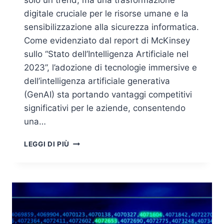
solo un trend, ma una trasformazione
digitale cruciale per le risorse umane e la
sensibilizzazione alla sicurezza informatica.
Come evidenziato dal report di McKinsey
sullo “Stato dell’Intelligenza Artificiale nel
2023”, l’adozione di tecnologie immersive e
dell’intelligenza artificiale generativa
(GenAI) sta portando vantaggi competitivi
significativi per le aziende, consentendo
una…
VIRTUAL
LEGGI DI PIÙ
ESCAPE
ROOM:
INNOVAZIONE
PER
RECRUITMENT
E
AWARENESS