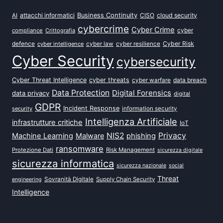
attacchi informatici
Business Continuity
CISO
cloud security
AI
cybercrime
Cyber Crime
cyber
compliance
Crittografia
defence
Cyber Risk
cyber intelligence
cyber law
cyber resilience
Cyber Security
cybersecurity
Cyber Threat Intelligence
cyber threats
data breach
cyber warfare
Data Protection
Digital Forensics
data privacy
digital
GDPR
Incident Response
security
information security
Intelligenza Artificiale
infrastrutture critiche
IoT
NIS2
Privacy
Machine Learning
Malware
phishing
ransomware
Protezione Dati
Risk Management
sicurezza digitale
sicurezza informatica
sicurezza nazionale
social
Threat
Sovranità Digitale
Supply Chain Security
engineering
Intelligence