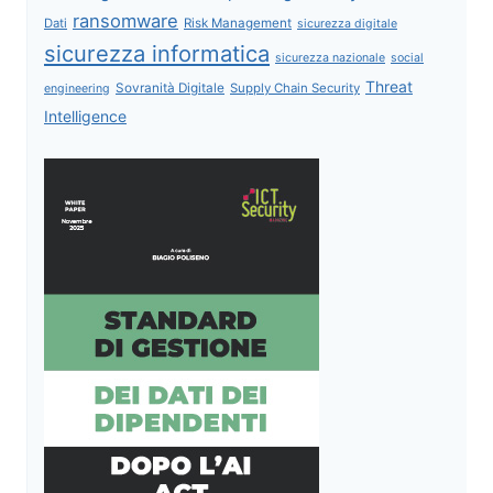
ransomware
Dati
Risk Management
sicurezza digitale
sicurezza informatica
sicurezza nazionale
social
Threat
Sovranità Digitale
Supply Chain Security
engineering
Intelligence