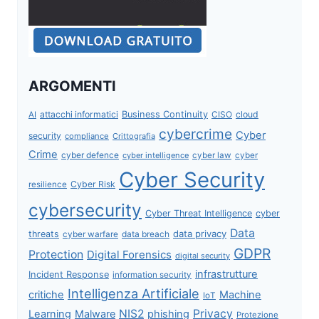
ARGOMENTI
attacchi informatici
Business Continuity
CISO
cloud
AI
cybercrime
Cyber
security
compliance
Crittografia
Crime
cyber defence
cyber intelligence
cyber law
cyber
Cyber Security
Cyber Risk
resilience
cybersecurity
Cyber Threat Intelligence
cyber
Data
data privacy
threats
data breach
cyber warfare
GDPR
Protection
Digital Forensics
digital security
infrastrutture
Incident Response
information security
Intelligenza Artificiale
critiche
Machine
IoT
NIS2
Privacy
Learning
Malware
phishing
Protezione