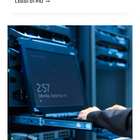
LEGGI DI PIÙ
DI
APPROCCIO
TRA
TECNOLOGIE
OPEN
SOURCE
E
TECNOLOGIE
COMMERCIALI
NELLA
CYBER
THREAT
INTELLIGENCE