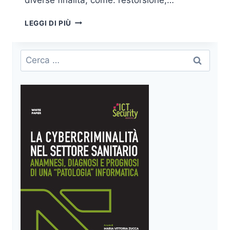
I
LEGGI DI PIÙ
DATA
BREACH
DEGLI
Ricerca
ACCOUNT
per:
AZIENDALI:
LE
RACCOMANDAZIONI
PER
NON
SOTTOVALUTARE
IL
RISCHIO