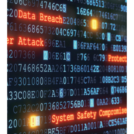
DI
APPROCCIO
TRA
MALWARE
INFORMATION
SHARING
PLATFORM
(MISP)
E
THREAT
INTELLIGENCE
PLATFORM
(TIP)