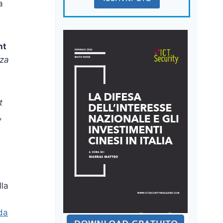
a
nt
zza
t
,
lla
da