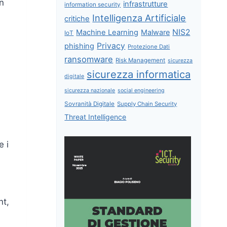
un
infrastrutture
information security
Intelligenza Artificiale
critiche
NIS2
Machine Learning
Malware
IoT
Privacy
phishing
Protezione Dati
ransomware
Risk Management
sicurezza
sicurezza informatica
digitale
sicurezza nazionale
social engineering
Sovranità Digitale
Supply Chain Security
Threat Intelligence
e i
nt,