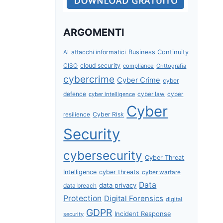
ARGOMENTI
attacchi informatici
Business Continuity
AI
CISO
cloud security
compliance
Crittografia
cybercrime
Cyber Crime
cyber
defence
cyber intelligence
cyber law
cyber
Cyber
Cyber Risk
resilience
Security
cybersecurity
Cyber Threat
Intelligence
cyber threats
cyber warfare
Data
data privacy
data breach
Protection
Digital Forensics
digital
GDPR
Incident Response
security