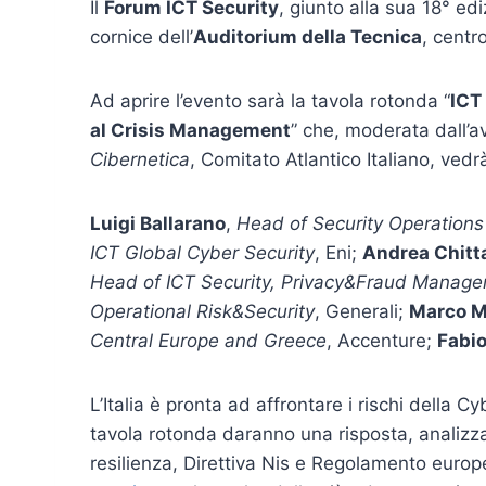
Il
Forum ICT Security
, giunto alla sua 18° ed
cornice dell’
Auditorium della Tecnica
, centr
Ad aprire l’evento sarà la tavola rotonda “
ICT
al Crisis Management
” che, moderata dall’
Cibernetica
, Comitato Atlantico Italiano, vedr
Luigi Ballarano
,
Head of Security Operations
ICT Global Cyber Security
, Eni;
Andrea Chitt
Head of ICT Security, Privacy&Fraud Manag
Operational Risk&Security
, Generali;
Marco M
Central Europe and Greece
, Accenture;
Fabio
L’Italia è pronta ad affrontare i rischi della 
tavola rotonda daranno una risposta, analizzan
resilienza, Direttiva Nis e Regolamento europ