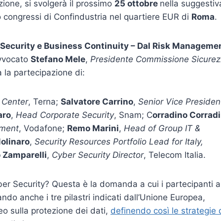
izione, si svolgerà il prossimo
25 ottobre
nella suggestiv
o congressi di Confindustria nel quartiere EUR di
Roma
.
 Security e Business Continuity – Dal Risk Manageme
avvocato
Stefano Mele
,
Presidente Commissione Sicure
à la partecipazione di:
 Center
, Terna;
Salvatore Carrino
,
Senior Vice Presiden
aro
,
Head Corporate Security
, Snam; C
orradino Corradi
ement
, Vodafone;
Remo Marini
,
Head of Group IT &
olinaro
,
Security Resources Portfolio Lead for Italy,
 Zamparelli
,
Cyber Security Director
, Telecom Italia.
Cyber Security? Questa è la domanda a cui i partecipanti a
do anche i tre pilastri indicati dall’Unione Europea,
eo sulla protezione dei dati,
definendo così le strategie 