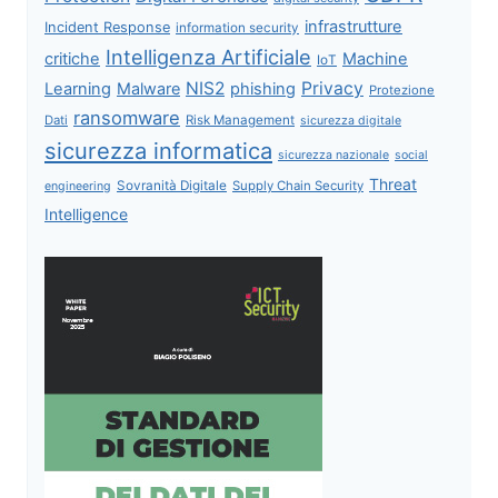
infrastrutture
Incident Response
information security
Intelligenza Artificiale
critiche
Machine
IoT
NIS2
Privacy
Learning
Malware
phishing
Protezione
ransomware
Dati
Risk Management
sicurezza digitale
sicurezza informatica
sicurezza nazionale
social
Threat
Sovranità Digitale
Supply Chain Security
engineering
Intelligence