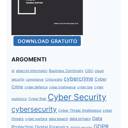
ARGOMENTI
attacchi informatici
Business Continuity
CISO
cloud
AI
cybercrime
Cyber
security
compliance
Crittografia
Crime
cyber defence
cyber intelligence
cyber law
cyber
Cyber Security
Cyber Risk
resilience
cybersecurity
Cyber Threat Intelligence
cyber
Data
data privacy
threats
data breach
cyber warfare
GDPR
Protection
Digital Forensics
digital security