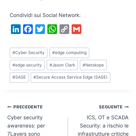
Condividi sui Social Network:
Li
F
T
W
C
G
n
a
w
h
o
m
k
c
itt
at
p
ai
Tag
#
Cyber Security
#
edge computing
e
e
er
s
y
l
articolo:
dI
b
A
Li
#
edge security
#
Jason Clark
#
Netskope
n
o
p
n
#
SASE
#
Secure Access Service Edge (SASE)
o
p
k
k
Navigazione
PRECEDENTE
SEGUENTE
Cyber security
ICS, OT e SCADA
articoli
awareness: per
Security: a rischio le
7Layers sono
infrastrutture critiche