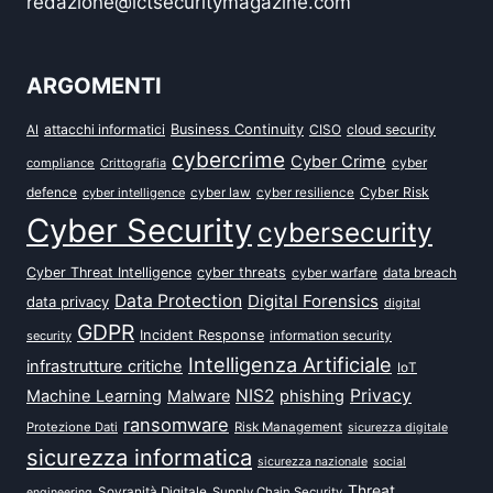
redazione@ictsecuritymagazine.com
ARGOMENTI
attacchi informatici
Business Continuity
CISO
cloud security
AI
cybercrime
Cyber Crime
cyber
compliance
Crittografia
defence
Cyber Risk
cyber intelligence
cyber law
cyber resilience
Cyber Security
cybersecurity
Cyber Threat Intelligence
cyber threats
data breach
cyber warfare
Data Protection
Digital Forensics
data privacy
digital
GDPR
Incident Response
security
information security
Intelligenza Artificiale
infrastrutture critiche
IoT
NIS2
Privacy
Machine Learning
Malware
phishing
ransomware
Protezione Dati
Risk Management
sicurezza digitale
sicurezza informatica
sicurezza nazionale
social
Threat
Sovranità Digitale
Supply Chain Security
engineering