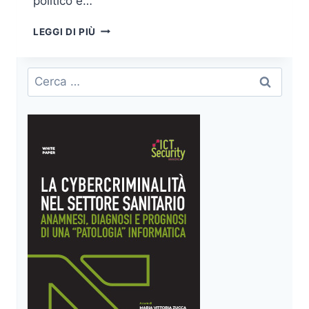
politico e…
SMART
LEGGI DI PIÙ
WORKING
ED
EMERGENZA:
Ricerca
RISCHI,
per:
MINACCE
E
RACCOMANDAZIONI