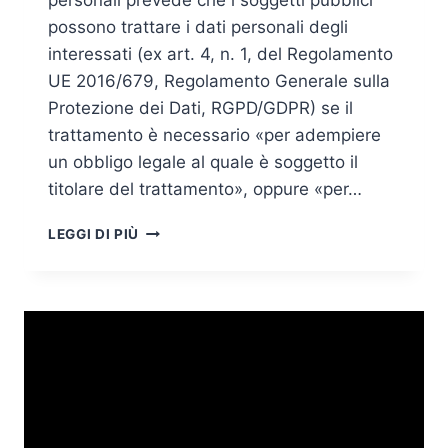
personali prevede che i soggetti pubblici
possono trattare i dati personali degli
interessati (ex art. 4, n. 1, del Regolamento
UE 2016/679, Regolamento Generale sulla
Protezione dei Dati, RGPD/GDPR) se il
trattamento è necessario «per adempiere
un obbligo legale al quale è soggetto il
titolare del trattamento», oppure «per…
FASCICOLO
LEGGI DI PIÙ
SANITARIO
E
TUTELA
DEI
DATI
PERSONALI
POST
COVID,
PROPAGANDA
ELETTORALE