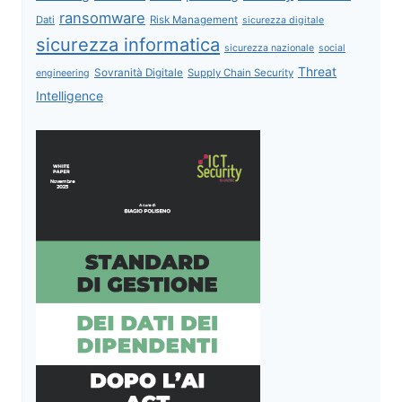
ransomware
Dati
Risk Management
sicurezza digitale
sicurezza informatica
sicurezza nazionale
social
Threat
Sovranità Digitale
Supply Chain Security
engineering
Intelligence