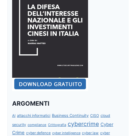
ARGOMENTI
attacchi informatici
Business Continuity
CISO
cloud
AI
cybercrime
Cyber
security
compliance
Crittografia
Crime
cyber defence
cyber intelligence
cyber law
cyber