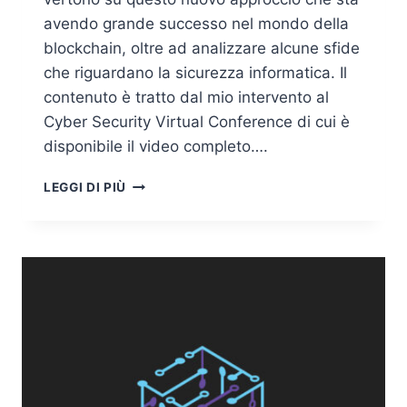
avendo grande successo nel mondo della
blockchain, oltre ad analizzare alcune sfide
che riguardano la sicurezza informatica. Il
contenuto è tratto dal mio intervento al
Cyber Security Virtual Conference di cui è
disponibile il video completo….
FINANZA
LEGGI DI PIÙ
DECENTRALIZZATA
E
SFIDE
DI
SICUREZZA:
COS’È
LA
DEFI?