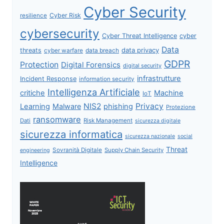
Cyber Security
Cyber Risk
resilience
cybersecurity
Cyber Threat Intelligence
cyber
Data
data privacy
threats
data breach
cyber warfare
GDPR
Protection
Digital Forensics
digital security
infrastrutture
Incident Response
information security
Intelligenza Artificiale
critiche
Machine
IoT
NIS2
Privacy
Learning
Malware
phishing
Protezione
ransomware
Dati
Risk Management
sicurezza digitale
sicurezza informatica
sicurezza nazionale
social
Threat
Sovranità Digitale
Supply Chain Security
engineering
Intelligence