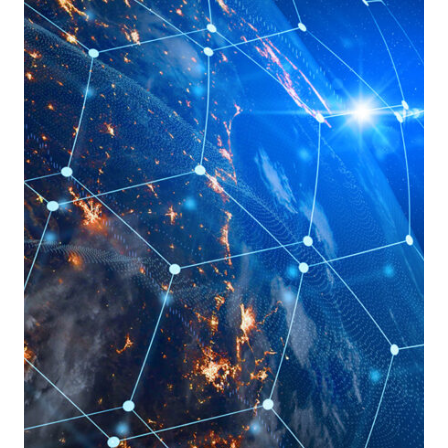
BLOCKCHAIN
PER
LA
CYBERSECURITY
(2/3)