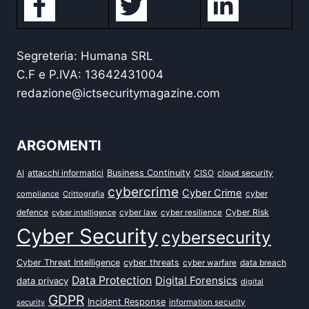
Segreteria: Humana SRL
C.F e P.IVA: 13642431004
redazione@ictsecuritymagazine.com
ARGOMENTI
attacchi informatici
Business Continuity
CISO
cloud security
AI
cybercrime
Cyber Crime
cyber
compliance
Crittografia
defence
Cyber Risk
cyber intelligence
cyber law
cyber resilience
Cyber Security
cybersecurity
Cyber Threat Intelligence
cyber threats
data breach
cyber warfare
Data Protection
Digital Forensics
data privacy
digital
GDPR
Incident Response
security
information security