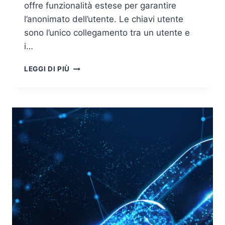
offre funzionalità estese per garantire
l’anonimato dell’utente. Le chiavi utente
sono l’unico collegamento tra un utente e
i…
CYBERSECURITY
LEGGI DI PIÙ
PER
LA
BLOCKCHAIN
E
LA
BLOCKCHAIN
PER
LA
CYBERSECURITY
(3/3)