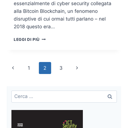
essenzialmente di cyber security collegata
alla Bitcoin Blockchain, un fenomeno
disruptive di cui ormai tutti parlano – nel
2018 questo era…
CRYPTOCURRENCY,
LEGGI DI PIÙ
BLOCKCHAIN
AND
CYBER
CRIME
Navigazione
Pagina
Pagina
1
2
3
pagina
Precedente
successiva
Ricerca
per: