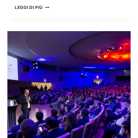
BLOCKCHAIN
LEGGI DI PIÙ
E
DISTRIBUTED
LEDGER:
DI
COSA
STIAMO
PARLANDO?