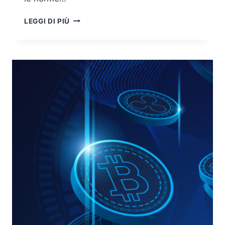
CYBERSECURITY
LEGGI DI PIÙ
PER
LA
BLOCKCHAIN
E
LA
BLOCKCHAIN
PER
LA
CYBERSECURITY
(1/3)