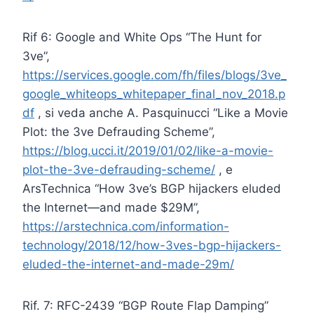
Rif 6: Google and White Ops “The Hunt for
3ve”,
https://services.google.com/fh/files/blogs/3ve_
google_whiteops_whitepaper_final_nov_2018.p
df
, si veda anche A. Pasquinucci “Like a Movie
Plot: the 3ve Defrauding Scheme”,
https://blog.ucci.it/2019/01/02/like-a-movie-
plot-the-3ve-defrauding-scheme/
, e
ArsTechnica “How 3ve’s BGP hijackers eluded
the Internet—and made $29M”,
https://arstechnica.com/information-
technology/2018/12/how-3ves-bgp-hijackers-
eluded-the-internet-and-made-29m/
Rif. 7: RFC-2439 “BGP Route Flap Damping”