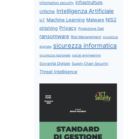
infrastrutture
information security
Intelligenza Artificiale
critiche
NIS2
Machine Learning
Malware
IoT
Privacy
phishing
Protezione Dati
ransomware
Risk Management
sicurezza
o
sicurezza informatica
digitale
sicurezza nazionale
social engineering
Sovranità Digitale
Supply Chain Security
Threat Intelligence