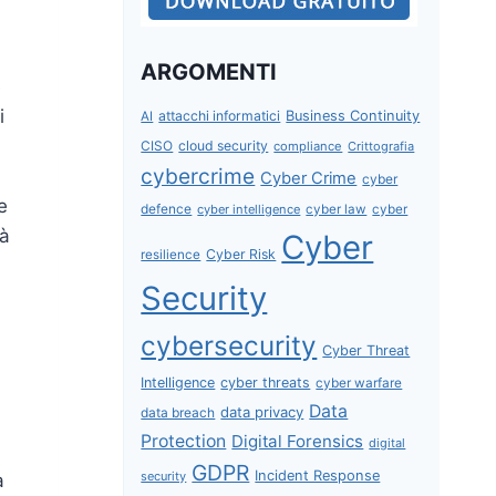
ARGOMENTI
e
i
attacchi informatici
Business Continuity
AI
CISO
cloud security
compliance
Crittografia
cybercrime
Cyber Crime
cyber
e
defence
cyber intelligence
cyber law
cyber
tà
Cyber
Cyber Risk
resilience
Security
cybersecurity
Cyber Threat
Intelligence
cyber threats
cyber warfare
Data
data privacy
data breach
Protection
Digital Forensics
digital
GDPR
Incident Response
security
a