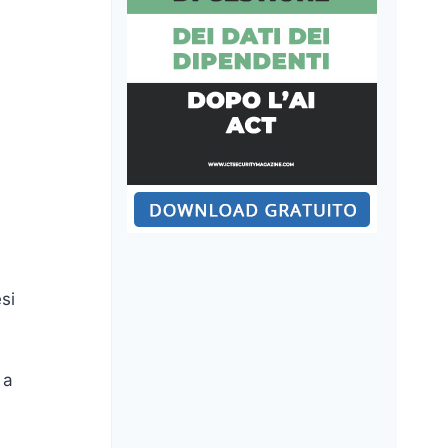
i
si
 a