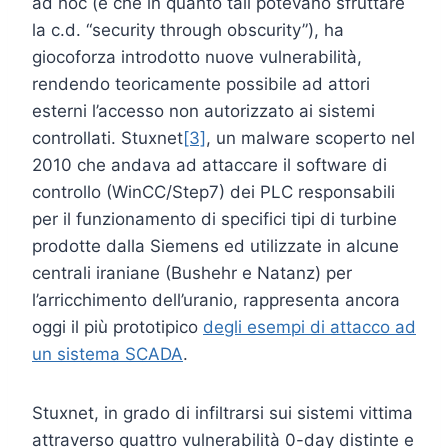
ad hoc (e che in quanto tali potevano sfruttare
la c.d. “security through obscurity”), ha
giocoforza introdotto nuove vulnerabilità,
rendendo teoricamente possibile ad attori
esterni l’accesso non autorizzato ai sistemi
controllati. Stuxnet
[3]
, un malware scoperto nel
2010 che andava ad attaccare il software di
controllo (WinCC/Step7) dei PLC responsabili
per il funzionamento di specifici tipi di turbine
prodotte dalla Siemens ed utilizzate in alcune
centrali iraniane (Bushehr e Natanz) per
l’arricchimento dell’uranio, rappresenta ancora
oggi il più prototipico
degli esempi di attacco ad
un sistema SCADA
.
Stuxnet, in grado di infiltrarsi sui sistemi vittima
attraverso quattro vulnerabilità 0-day distinte e