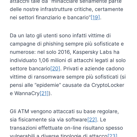
attacchi tale da “minacciare seriamente parte
delle nostre infrastrutture critiche, certamente
nei settori finanziario e bancario”
[19]
.
Da un lato gli utenti sono infatti vittime di
campagne di phishing sempre più sofisticate e
numerose: nel solo 2016, Kaspersky Labs ha
individuato 1,06 milioni di attacchi legati al solo
settore bancario
[20]
. Privati e aziende cadono
vittime di ransomware sempre più sofisticati (si
pensi alle “epidemie” causate da CryptoLocker
e WannaCry
[21]
).
Gli ATM vengono attaccati su base regolare,
sia fisicamente sia via software
[22]
. Le
transazioni effettuate on-line risultano spesso
vulnerabili a diverse tipologie di attacco
[23]
.