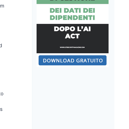
am
ad
to
ps