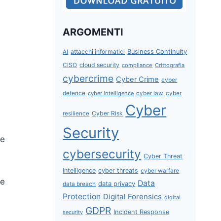
l
ARGOMENTI
attacchi informatici
Business Continuity
AI
CISO
cloud security
compliance
Crittografia
cybercrime
Cyber Crime
cyber
defence
cyber intelligence
cyber law
cyber
Cyber
Cyber Risk
resilience
Security
he
cybersecurity
Cyber Threat
Intelligence
cyber threats
cyber warfare
he
Data
data privacy
data breach
Protection
Digital Forensics
digital
GDPR
Incident Response
security