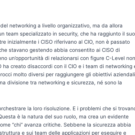
 del networking a livello organizzativo, ma da allora
n team specializzato in security, che ha raggiunto il suo
re inizialmente i CISO riferivano al CIO, non è passato
 che stavano gestendo abbia consentito ai CISO di
no un’opportunità di relazionarsi con figure C-Level no
O ha creato disaccordi con il CIO e i team di networking 
occi molto diversi per raggiungere gli obiettivi aziendali
una divisione tra networking e sicurezza, né sono la
orchestrare la loro risoluzione. E i problemi che si trovan
 Questa è la natura del suo ruolo, ma crea un evidente
come “chi” avanza critiche. Sebbene la sicurezza abbia
rastruttura e sui team delle applicazioni per eseguire e