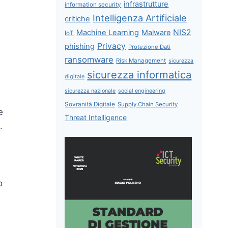
infrastrutture
information security
Intelligenza Artificiale
critiche
NIS2
Machine Learning
Malware
IoT
Privacy
phishing
Protezione Dati
ransomware
Risk Management
sicurezza
sicurezza informatica
digitale
sicurezza nazionale
social engineering
n
Sovranità Digitale
Supply Chain Security
e
Threat Intelligence
.
o