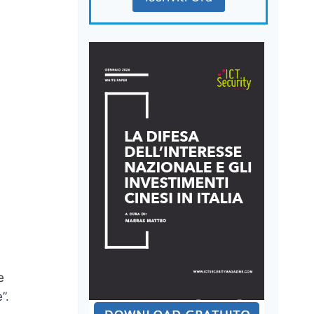
n
e
”.