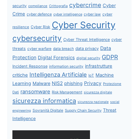
cybercrime
Cyber
security
compliance
Crittografia
Crime
cyber defence
cyber intelligence
cyber law
cyber
Cyber Security
Cyber Risk
resilience
cybersecurity
Cyber Threat Intelligence
cyber
Data
data privacy
threats
data breach
cyber warfare
GDPR
Protection
Digital Forensics
digital security
infrastrutture
Incident Response
information security
Intelligenza Artificiale
critiche
Machine
IoT
NIS2
Privacy
Learning
Malware
phishing
Protezione
ransomware
Dati
Risk Management
sicurezza digitale
sicurezza informatica
sicurezza nazionale
social
Threat
Sovranità Digitale
Supply Chain Security
engineering
Intelligence