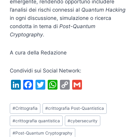
emergente, rendendo opportuno includere
l’analisi dei rischi connessi al
Quantum Hacking
in ogni discussione, simulazione o ricerca
condotta in tema di
Post-Quantum
Cryptography
.
A cura della Redazione
Condividi sui Social Network:
Li
F
T
W
C
G
n
a
w
h
o
m
k
c
itt
at
p
ai
Tag
#
Crittografia
#
crittografia Post-Quantistica
e
e
er
s
y
l
articolo:
dI
b
A
Li
#
crittografia quantistica
#
cybersecurity
n
o
p
n
#
Post-Quantum Cryptography