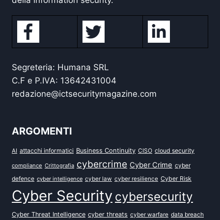
della information security.
Segreteria: Humana SRL
C.F e P.IVA: 13642431004
redazione@ictsecuritymagazine.com
ARGOMENTI
attacchi informatici
Business Continuity
CISO
cloud security
AI
cybercrime
Cyber Crime
cyber
compliance
Crittografia
defence
Cyber Risk
cyber intelligence
cyber law
cyber resilience
Cyber Security
cybersecurity
Cyber Threat Intelligence
cyber threats
data breach
cyber warfare