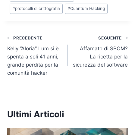
o
p
k
#
protocolli di crittografia
#
Quantum Hacking
k
Navigazione
PRECEDENTE
SEGUENTE
Kelly “Aloria” Lum si è
Affamato di SBOM?
articoli
spenta a soli 41 anni,
La ricetta per la
grande perdita per la
sicurezza del software
comunità hacker
Ultimi Articoli