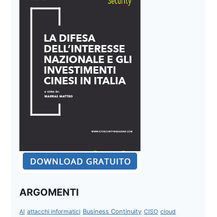
ARGOMENTI
attacchi informatici
Business Continuity
CISO
cloud
AI