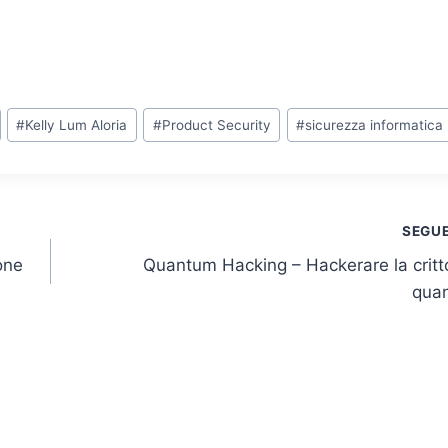
#
Kelly Lum Aloria
#
Product Security
#
sicurezza informatica
SEGU
one
Quantum Hacking – Hackerare la critt
quan