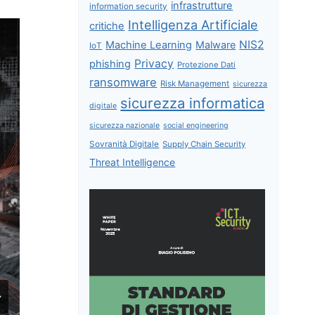
infrastrutture
information security
Intelligenza Artificiale
critiche
NIS2
Machine Learning
Malware
IoT
Privacy
phishing
Protezione Dati
ransomware
Risk Management
sicurezza
sicurezza informatica
digitale
sicurezza nazionale
social engineering
Sovranità Digitale
Supply Chain Security
Threat Intelligence