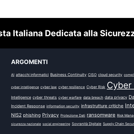
sta Italiana Dedicata alla Sicurez
ARGOMENTI
attacchi informatici
Business Continuity
CISO
cloud security
AI
compl
Cyber 
Cyber Risk
cyber intelligence
cyber law
cyber resilience
Da
data privacy
Intelligence
cyber threats
data breach
cyber warfare
Int
infrastrutture critiche
Incident Response
information security
ransomware
NIS2
Privacy
phishing
Protezione Dati
Risk Man
Sovranità Digitale
Supply Chain Secur
sicurezza nazionale
social engineering