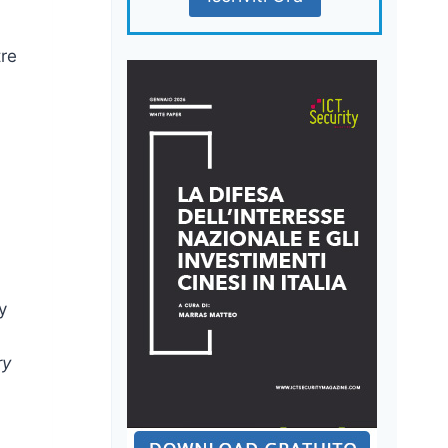
tre
y
n
ry