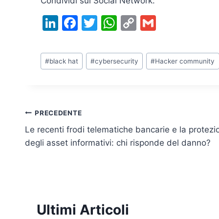
Condividi sui Social Network:
Li
F
T
W
C
G
n
a
w
h
o
m
k
c
itt
at
p
ai
Tag
#
black hat
#
cybersecurity
#
Hacker community
e
e
er
s
y
l
articolo:
dI
b
A
Li
n
o
p
n
o
p
k
Navigazione
PRECEDENTE
k
Le recenti frodi telematiche bancarie e la protezi
articoli
degli asset informativi: chi risponde del danno?
Ultimi Articoli