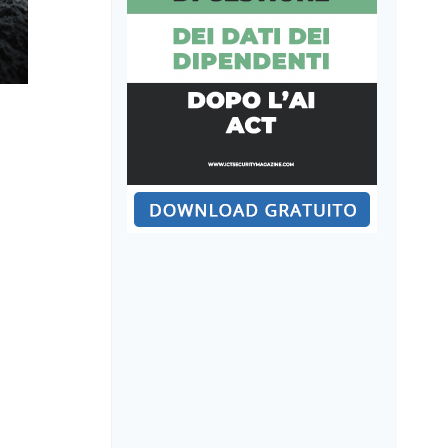
Un’AI indebolisce HAWK: la
crittanalisi post-quantum cambia
scala
A cura di:
Redazione
Pubblicato il
29 Luglio 2026