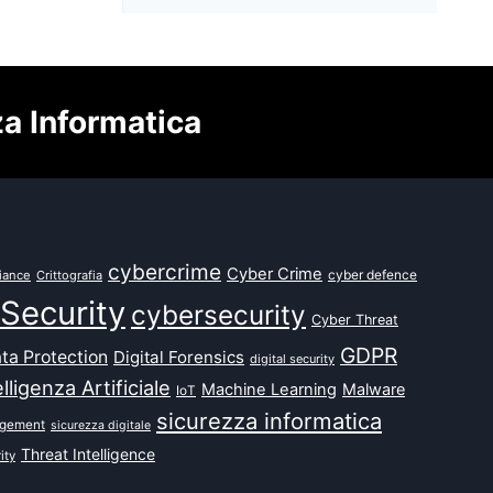
za Informatica
cybercrime
Cyber Crime
cyber defence
iance
Crittografia
Security
cybersecurity
Cyber Threat
GDPR
ta Protection
Digital Forensics
digital security
elligenza Artificiale
Machine Learning
Malware
IoT
sicurezza informatica
agement
sicurezza digitale
Threat Intelligence
ity