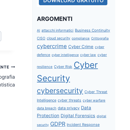
ARGOMENTI
attacchi informatici
Business Continuity
AI
CISO
cloud security
compliance
Crittografia
cybercrime
Cyber Crime
cyber
defence
cyber intelligence
cyber law
cyber
Cyber
Cyber Risk
ENTE
resilience
Security
ografia
tistica
cybersecurity
Cyber Threat
Intelligence
cyber threats
cyber warfare
Data
data privacy
data breach
Protection
Digital Forensics
digital
GDPR
Incident Response
security