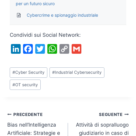
per un futuro sicuro
Cybercrime e spionaggio industriale
Condividi sui Social Network:
Li
F
T
W
C
G
n
a
w
h
o
m
k
c
itt
at
p
ai
Tag
#
Cyber Security
#
Industrial Cybersecurity
e
e
er
s
y
l
articolo:
dI
b
A
Li
#
OT security
n
o
p
n
o
p
k
k
Navigazione
PRECEDENTE
SEGUENTE
Bias nell’Intelligenza
Attività di sopralluogo
articoli
Artificiale: Strategie e
giudiziario in caso di