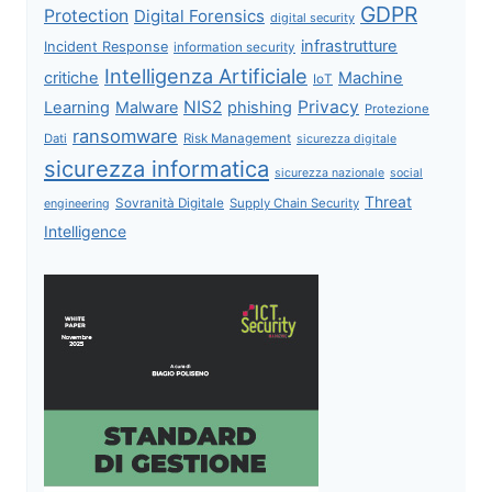
GDPR
Protection
Digital Forensics
digital security
infrastrutture
Incident Response
information security
Intelligenza Artificiale
critiche
Machine
IoT
NIS2
Privacy
Learning
Malware
phishing
Protezione
ransomware
Dati
Risk Management
sicurezza digitale
sicurezza informatica
sicurezza nazionale
social
Threat
Sovranità Digitale
Supply Chain Security
engineering
Intelligence