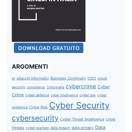
ARGOMENTI
attacchi informatici
Business Continuity
CISO
cloud
AI
cybercrime
Cyber
security
compliance
Crittografia
Crime
cyber defence
cyber intelligence
cyber law
cyber
Cyber Security
Cyber Risk
resilience
cybersecurity
Cyber Threat Intelligence
cyber
Data
data privacy
threats
data breach
cyber warfare