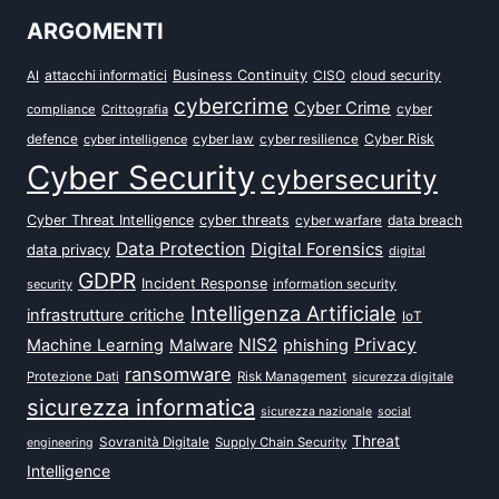
ARGOMENTI
attacchi informatici
Business Continuity
CISO
cloud security
AI
cybercrime
Cyber Crime
cyber
compliance
Crittografia
defence
Cyber Risk
cyber intelligence
cyber law
cyber resilience
Cyber Security
cybersecurity
Cyber Threat Intelligence
cyber threats
data breach
cyber warfare
Data Protection
Digital Forensics
data privacy
digital
GDPR
Incident Response
security
information security
Intelligenza Artificiale
infrastrutture critiche
IoT
NIS2
Privacy
Machine Learning
Malware
phishing
ransomware
Protezione Dati
Risk Management
sicurezza digitale
sicurezza informatica
sicurezza nazionale
social
Threat
Sovranità Digitale
Supply Chain Security
engineering
Intelligence