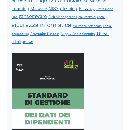
Intelligenza Artificiale
critiche
Machine
IoT
NIS2
Privacy
Learning
Malware
phishing
Protezione
ransomware
Dati
Risk Management
sicurezza digitale
sicurezza informatica
sicurezza nazionale
social
Threat
Sovranità Digitale
Supply Chain Security
engineering
Intelligence