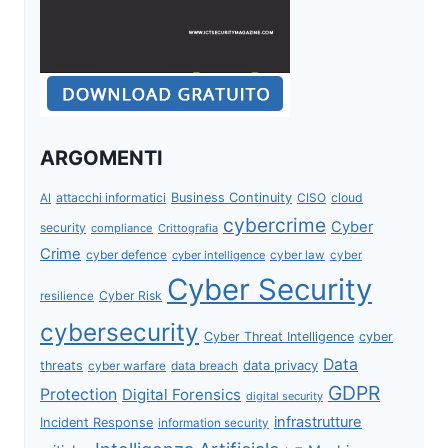
ARGOMENTI
attacchi informatici
Business Continuity
CISO
cloud
AI
cybercrime
Cyber
security
compliance
Crittografia
Crime
cyber defence
cyber intelligence
cyber law
cyber
Cyber Security
Cyber Risk
resilience
cybersecurity
Cyber Threat Intelligence
cyber
Data
data privacy
threats
data breach
cyber warfare
GDPR
Protection
Digital Forensics
digital security
infrastrutture
Incident Response
information security