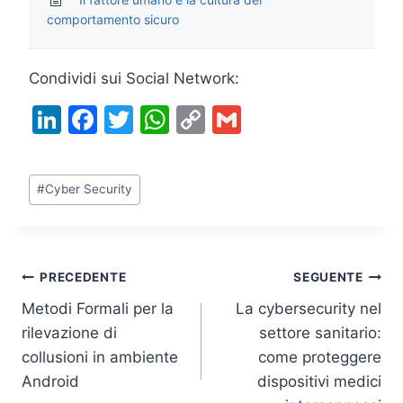
comportamento sicuro
Condividi sui Social Network:
Li
F
T
W
C
G
n
a
w
h
o
m
k
c
itt
at
p
ai
Tag
#
Cyber Security
e
e
er
s
y
l
articolo:
dI
b
A
Li
n
o
p
n
Navigazione
PRECEDENTE
SEGUENTE
o
p
k
Metodi Formali per la
La cybersecurity nel
k
articoli
rilevazione di
settore sanitario:
collusioni in ambiente
come proteggere
Android
dispositivi medici