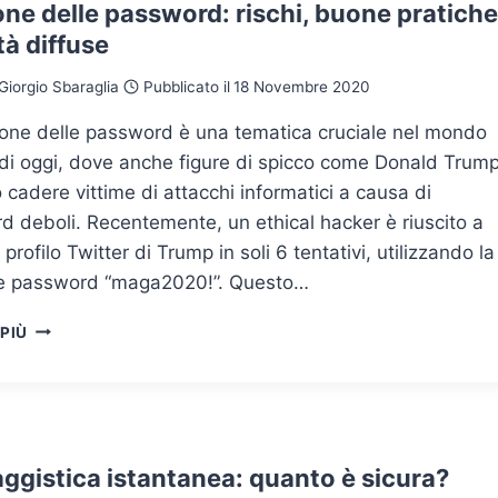
PRINCIPALI
ne delle password: rischi, buone pratiche
STRUMENTI
ità diffuse
DI
PASSWORD
Giorgio Sbaraglia
Pubblicato il
18 Novembre 2020
MANAGEMENT
ione delle password è una tematica cruciale nel mondo
 di oggi, dove anche figure di spicco come Donald Trum
cadere vittime di attacchi informatici a causa di
 deboli. Recentemente, un ethical hacker è riuscito a
l profilo Twitter di Trump in soli 6 tentativi, utilizzando la
e password “maga2020!”. Questo…
GESTIONE
 PIÙ
DELLE
PASSWORD:
RISCHI,
BUONE
PRATICHE,
CRITICITÀ
ggistica istantanea: quanto è sicura?
DIFFUSE