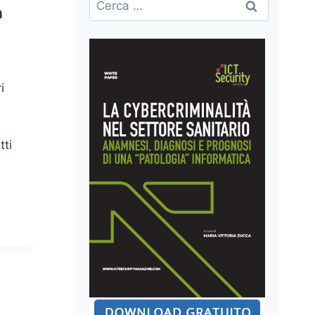
a
per:
i
tti