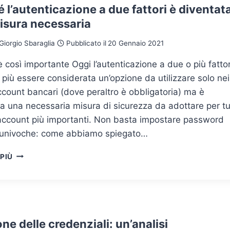
 l’autenticazione a due fattori è diventat
isura necessaria
Giorgio Sbaraglia
Pubblicato il
20 Gennaio 2021
 così importante Oggi l’autenticazione a due o più fattor
più essere considerata un’opzione da utilizzare solo nei
ccount bancari (dove peraltro è obbligatoria) ma è
a una necessaria misura di sicurezza da adottare per tu
 account più importanti. Non basta impostare password
d univoche: come abbiamo spiegato…
PERCHÉ
 PIÙ
L’AUTENTICAZIONE
A
DUE
FATTORI
È
DIVENTATA
ne delle credenziali: un’analisi
UNA