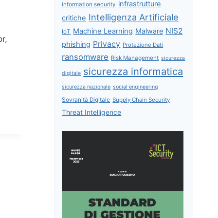
infrastrutture
information security
Intelligenza Artificiale
critiche
NIS2
Machine Learning
Malware
IoT
r,
Privacy
phishing
Protezione Dati
ransomware
Risk Management
sicurezza
sicurezza informatica
digitale
sicurezza nazionale
social engineering
Sovranità Digitale
Supply Chain Security
Threat Intelligence