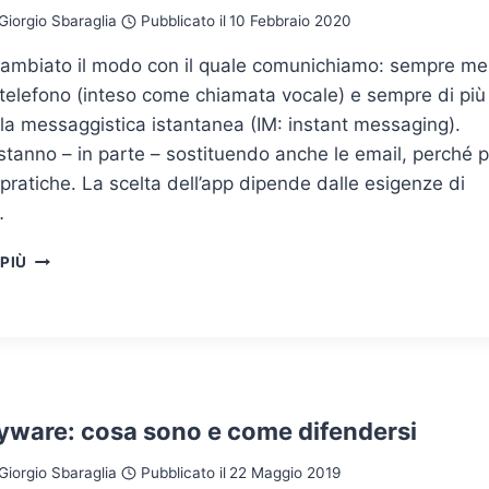
Giorgio Sbaraglia
Pubblicato il
10 Febbraio 2020
cambiato il modo con il quale comunichiamo: sempre m
l telefono (inteso come chiamata vocale) e sempre di più
la messaggistica istantanea (IM: instant messaging).
tanno – in parte – sostituendo anche le email, perché p
 pratiche. La scelta dell’app dipende dalle esigenze di
…
MESSAGGISTICA
 PIÙ
ISTANTANEA:
QUANTO
È
SICURA?
pyware: cosa sono e come difendersi
Giorgio Sbaraglia
Pubblicato il
22 Maggio 2019