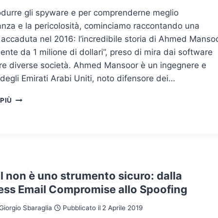
rodurre gli spyware e per comprenderne meglio
anza e la pericolosità, cominciamo raccontando una
accaduta nel 2016: l’incredibile storia di Ahmed Mansoo
idente da 1 milione di dollari”, preso di mira dai software
 tre diverse società. Ahmed Mansoor è un ingegnere e
degli Emirati Arabi Uniti, noto difensore dei…
GLI
 PIÙ
SPYWARE:
COSA
SONO
E
COME
DIFENDERSI
l non è uno strumento sicuro: dalla
ess Email Compromise allo Spoofing
Giorgio Sbaraglia
Pubblicato il
2 Aprile 2019