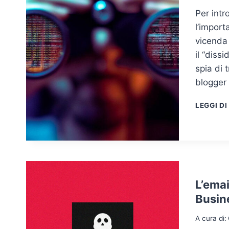
Per int
l’import
vicenda 
il “diss
spia di
blogger 
LEGGI DI
L’emai
Busin
A cura di: