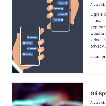
A cura di:
Oggi è 
si usa i
app per 
Queste s
veloci e
privacy
LEGGI DI
Gli S
A cura di: