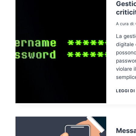
Gestio
critic
A cura di:
La gest
digitale
possono 
password
violare i
semplic
LEGGI DI
Messa