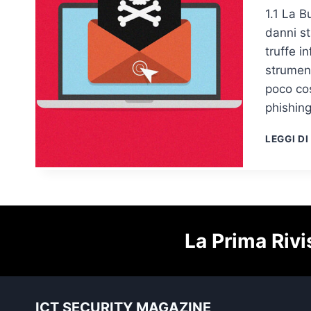
1.1 La B
danni st
truffe i
strument
poco cos
phishing
LEGGI DI
La Prima Rivi
ICT SECURITY MAGAZINE