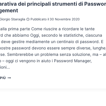
ativa dei principali strumenti di Passwo
MISURA
gement
NECESSARIA
Giorgio Sbaraglia
Pubblicato il
30 Novembre 2020
lla prima parte Come riuscire a ricordare le tante
d che abbiamo Oggi, secondo le statistiche, ciascuna
 deve gestire mediamente un centinaio di password. E
nostre password devono essere sempre diverse, lunghe
se. Sembrerebbe un problema senza soluzione, ma – a
o – oggi ci vengono in aiuto i Password Manager,
zioni…
GESTIONE
 PIÙ
DELLE
CREDENZIALI:
UN’ANALISI
COMPARATIVA
DEI