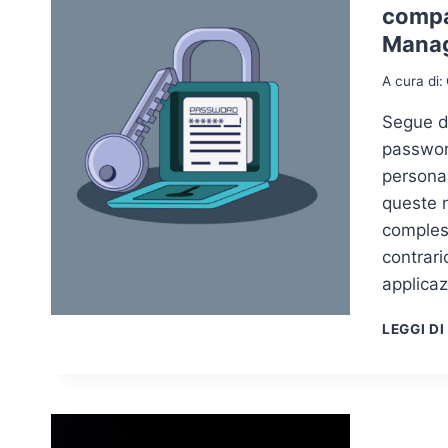
compar
Mana
A cura di:
Segue da
passwor
persona
queste 
comples
contrari
applica
LEGGI DI