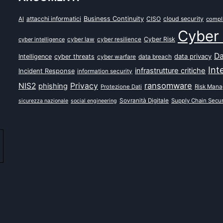
attacchi informatici
Business Continuity
CISO
cloud security
AI
compl
Cyber 
Cyber Risk
cyber intelligence
cyber law
cyber resilience
Da
data privacy
Intelligence
cyber threats
data breach
cyber warfare
Int
infrastrutture critiche
Incident Response
information security
ransomware
NIS2
Privacy
phishing
Protezione Dati
Risk Man
Sovranità Digitale
Supply Chain Secur
sicurezza nazionale
social engineering