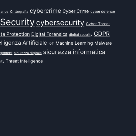
cybercrime
Cyber Crime
cyber defence
iance
Crittografia
Security
cybersecurity
Cyber Threat
GDPR
ta Protection
Digital Forensics
digital security
elligenza Artificiale
Machine Learning
Malware
IoT
sicurezza informatica
agement
sicurezza digitale
Threat Intelligence
ity