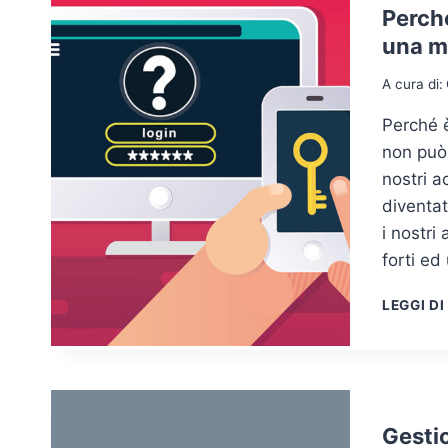
Perché
una m
A cura di:
Perché è
non può 
nostri a
diventat
i nostri
forti e
LEGGI DI
Gestio