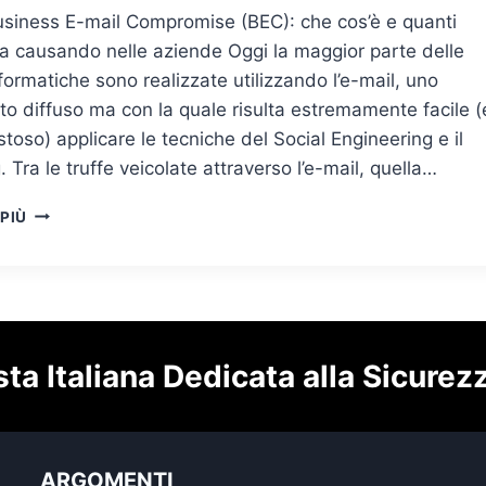
usiness E-mail Compromise (BEC): che cos’è e quanti
a causando nelle aziende Oggi la maggior parte delle
nformatiche sono realizzate utilizzando l’e-mail, uno
o diffuso ma con la quale risulta estremamente facile (
toso) applicare le tecniche del Social Engineering e il
. Tra le truffe veicolate attraverso l’e-mail, quella…
L’EMAIL
 PIÙ
NON
È
UNO
STRUMENTO
SICURO:
DALLA
sta Italiana Dedicata alla Sicurez
BUSINESS
EMAIL
COMPROMISE
ALLO
SPOOFING
ARGOMENTI