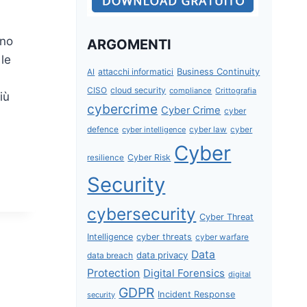
eno
ARGOMENTI
 le
attacchi informatici
Business Continuity
AI
CISO
cloud security
compliance
Crittografia
iù
cybercrime
Cyber Crime
cyber
defence
cyber intelligence
cyber law
cyber
Cyber
Cyber Risk
resilience
Security
cybersecurity
Cyber Threat
Intelligence
cyber threats
cyber warfare
Data
data privacy
data breach
Protection
Digital Forensics
digital
GDPR
Incident Response
security